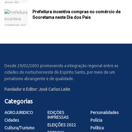
Prefeitura incentiva compras no comércio de
Sooretama neste Dia dos Pais
Desde 29/02/2003 promovendo a integração regional entre as
cidades do norte/noroeste do Espírito Santo, por meio de um
jornalismo abrangente e de qualidade.
Fundador e Editor: José Carlos Leite
Categorias
AGROJURIDICO
EDIÇÕES
Personalidades
IMPRESSAS
Cidades
Polícia
ELEIÇÕES 2022
Cultura/Turismo
Política