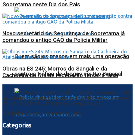
Sooretama neste Dia dos Pais
Novo secretário de Segurança de Sooretama já
comandou o antigo GAO da Polícia Militar
Quem são os presos em mais uma operação
Obras na ES 245: Morros do Sangali e da
contra o tráfico de drogas em Rio Bananal
Cachoeira do Ataíde receberão terceira faixa
Desde 29/02/2003 promovendo a integração regional entre
as cidades do norte/noroeste do Espírito Santo, por meio
de um jornalismo abrangente e de qualidade.
Fundador e Editor: José Carlos Leite
Categorias