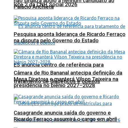
não sinaliza apoio a nenhum candidato ao
lote 2 da CNH Social 2026
Palácio Anchieta
Pesquisa aponta liderança de Ricardo Ferraço
na disputa pelo Governo do Estado
ES anuncia centro de referência para
Câmara de Rio Bananal antecipa definição da
Mesa Diretora e manterá Vilson Teixeira na
tratamento de diabéticos e obesos
presidência no biênio 2027–2028
Casagrande anuncia saída do governo e
Ricardo Ferraço assumirá o cargo em abril