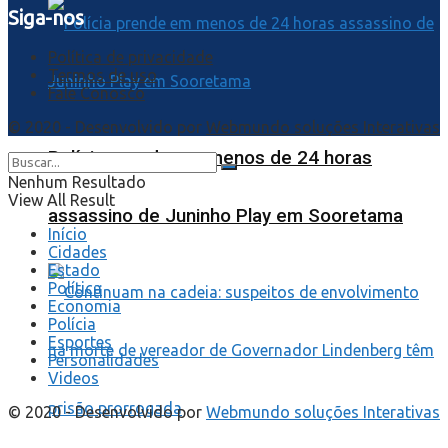
Siga-nos
Política de privacidade
Termos de uso
Fale Conosco
© 2020 - Desenvolvido por
Webmundo soluções Interativas
Polícia prende em menos de 24 horas
Nenhum Resultado
View All Result
assassino de Juninho Play em Sooretama
Início
Cidades
Estado
Política
Economia
Polícia
Esportes
Personalidades
Videos
© 2020 - Desenvolvido por
Webmundo soluções Interativas