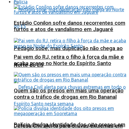
Polícia
Estádio Conilon sofre danos recorrentes com
furtos e atos de vandalismo em Jaguaré
Pedágio sobe, mas duplicação não chega ao
Pai vem do RJ, retira o filho à força da mãe e
acaba preso no Norte do Espírito Santo
Norte do ES
Quem são os presos em mais uma operação
contra o tráfico de drogas em Rio Bananal
Polícia divulga identidade dos oito presos em
Defesa Civil alerta para chuvas extremas em