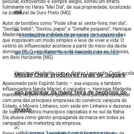
peculiar, extrovertido e sempre alegre, sofreu um infarto
fulminante no Haras “Mei Dia”, de sua propriedade, localizado
mil
na zona rural de Ouro Preto (MG).
Autor de bordões como “Pode olhar aí: sexta-feira, mei dia”,
“Sextou, bebê”, “Sextou, papai” e “Detalhe pequeno”, Henrique
Maderite contagiava milhões de pessoas com expressões
que inspiravam um modo simples e leve de viver a vida. O
velório do influenciador acontece a partir do meio-dia deste
domingo (8). O sepultamento está marcado para as 16 horas,
em Belo Horizonte (MG).
Henrique Maderite com o diretor Leonardo Conti e col
Missão China: produtores rurais de Jaguaré
Apaixonado pelo Espírito Santo — sua esposa, a também
influenciadora Nanda Maciel, é capixaba —, Henrique Maderite
vão participar da maior feira de negócios do
mantinha, há pelo menos quatro anos, uma parceria comercial
com uma das principais empresas do comércio varejista do
Estado, a Móveis Linhares, com sede em Linhares e dezenas
mundo
de lojas em outros municípios capixabas e no sul da Bahia.
Ele atuava como garoto-propaganda da marca em todas as
campanhas de marketing da empresa.
Pelas redes sociais, Leonardo Conti, fundador e diretor da