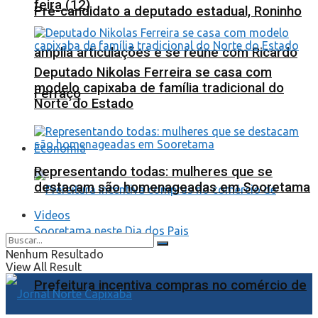
feira (12)
Pré-candidato a deputado estadual, Roninho
amplia articulações e se reúne com Ricardo
Deputado Nikolas Ferreira se casa com
modelo capixaba de família tradicional do
Ferraço
Norte do Estado
Economia
Representando todas: mulheres que se
destacam são homenageadas em Sooretama
Videos
Nenhum Resultado
View All Result
Prefeitura incentiva compras no comércio de