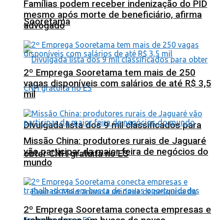
Famílias podem receber indenização do PID
mesmo após morte de beneficiário, afirma
Sooretama
advogado
2º Emprega Sooretama tem mais de 250
vagas disponíveis com salários de até R$ 3,5
mil
Divulgada lista dos 9 mil classificados para
Missão China: produtores rurais de Jaguaré
vão participar da maior feira de negócios do
obter CNH gratuita no ES
mundo
2º Emprega Sooretama conecta empresas e