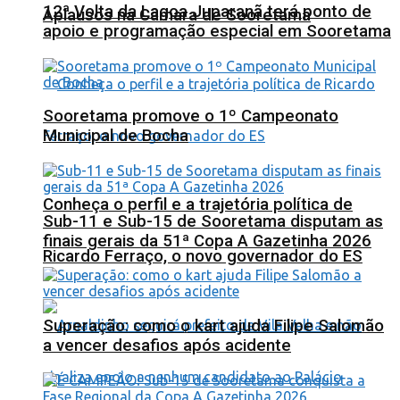
12ª Volta da Lagoa Juparanã terá ponto de
Aplausos na Câmara de Sooretama
apoio e programação especial em Sooretama
Sooretama promove o 1º Campeonato
Municipal de Bocha
Conheça o perfil e a trajetória política de
Sub-11 e Sub-15 de Sooretama disputam as
finais gerais da 51ª Copa A Gazetinha 2026
Ricardo Ferraço, o novo governador do ES
Superação: como o kart ajuda Filipe Salomão
a vencer desafios após acidente