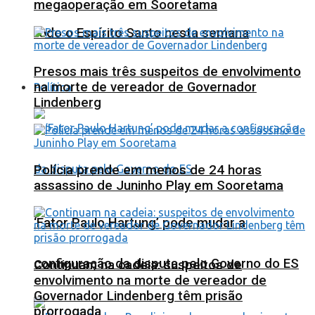
megaoperação em Sooretama
todo o Espírito Santo nesta semana
Presos mais três suspeitos de envolvimento
na morte de vereador de Governador
Política
Lindenberg
Polícia prende em menos de 24 horas
assassino de Juninho Play em Sooretama
‘Fator Paulo Hartung’ pode mudar a
configuração da disputa pelo Governo do ES
Continuam na cadeia: suspeitos de
envolvimento na morte de vereador de
Governador Lindenberg têm prisão
prorrogada