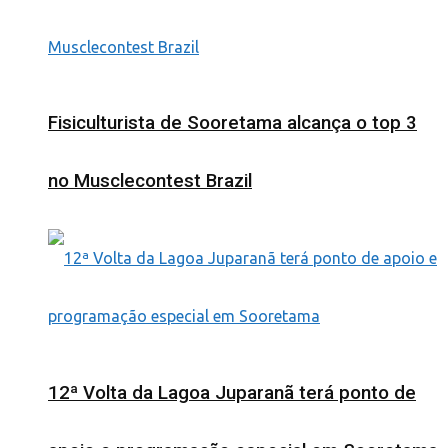
Fisiculturista de Sooretama alcança o top 3
no Musclecontest Brazil
12ª Volta da Lagoa Juparanã terá ponto de