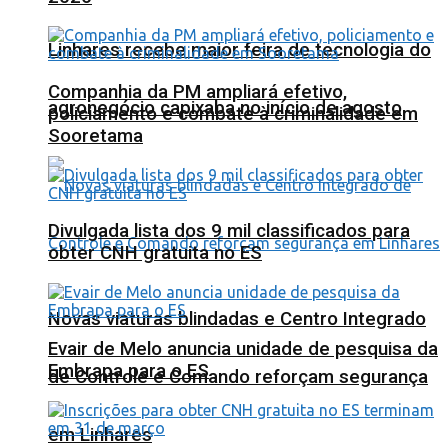
Linhares recebe maior feira de tecnologia do
Companhia da PM ampliará efetivo,
agronegócio capixaba no início de agosto
policiamento e combate à criminalidade em
Sooretama
Divulgada lista dos 9 mil classificados para
obter CNH gratuita no ES
Novas viaturas blindadas e Centro Integrado
Evair de Melo anuncia unidade de pesquisa da
Embrapa para o ES
de Controle e Comando reforçam segurança
em Linhares