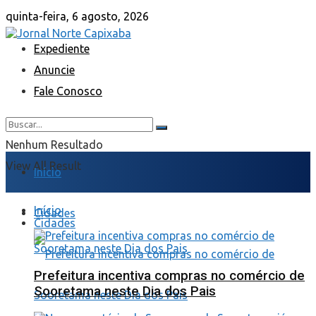
quinta-feira, 6 agosto, 2026
Expediente
Anuncie
Fale Conosco
Nenhum Resultado
View All Result
Início
Início
Cidades
Cidades
Prefeitura incentiva compras no comércio de
Sooretama neste Dia dos Pais