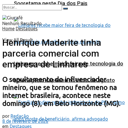
Sooretama neste Dia dos Pais
Nenhum Resultado
Home
Destaques
Henrique Maderite tinha
View All Result
parceria comercial com
empresa de Linhares
Linhares recebe maior feira de tecnologia do
O sepultamento do influenciador
agronegócio capixaba no início de agosto
mineiro, que se tornou fenômeno na
internet brasileira, acontece neste
domingo (8), em Belo Horizonte (MG).
por
Redação
8 de fevereiro de 2026
em
Destaques