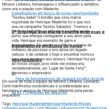
Móveis Linhares, homenageou o influenciador e detalhou
como era a relação com Maderite.
“Sextou, bebê! O bordão que virou marca
registrada de Henrique Maderite foi o que nos
uniu na campanha ‘Sextou Sabadou’. Tivemos a
honra de trabalhar ao lado dele e conhecer, de
2º Emprega Sooretama conecta empresas e
perto, sua energia contagiante e seu amor pela
vida. Henrique era exemplo de garra e
perseverança. Ele alegrava o fim de semana de
trabalhadores em busca de novas
milhares de pessoas e nos deixa um legado
valioso: o de celebrar o hoje e encontrar motivos
para sorrir em meio aos acasos. Henrique fez jus
oportunidades
ao nosso slogan, pois onde ele estava era,
verdadeiramente, um ‘Lugar de Gente Feliz’”,
escreveu o empresário.
Em nome de toda a equipe da Móveis Linhares, Leonardo
Conti manifestou condolências e solidariedade aos
familiares e amigos de Henrique Maderite pela perda
irreparável.
Tags:
Henrique Maderite
Henrique Maderite Móveis
Linhares
Leonardo Conti Móveis Linhares
morte de Henrique