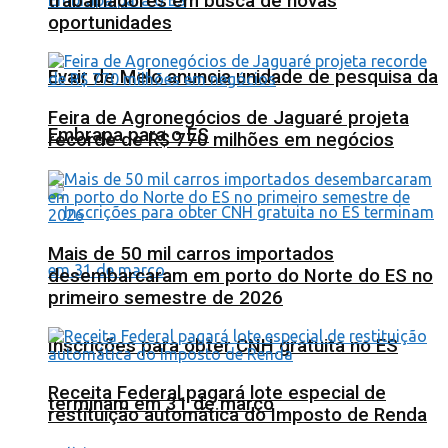
trabalhadores em busca de novas
oportunidades
Evair de Melo anuncia unidade de pesquisa da
Feira de Agronegócios de Jaguaré projeta
Embrapa para o ES
recorde de R$ 770 milhões em negócios
Mais de 50 mil carros importados
desembarcaram em porto do Norte do ES no
primeiro semestre de 2026
Inscrições para obter CNH gratuita no ES
Receita Federal pagará lote especial de
terminam em 31 de março
restituição automática do Imposto de Renda