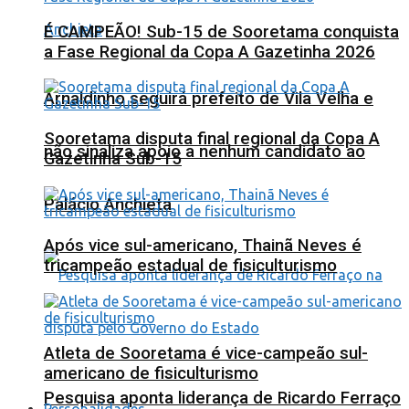
É CAMPEÃO! Sub-15 de Sooretama conquista
a Fase Regional da Copa A Gazetinha 2026
Arnaldinho seguirá prefeito de Vila Velha e
Sooretama disputa final regional da Copa A
não sinaliza apoio a nenhum candidato ao
Gazetinha Sub-15
Palácio Anchieta
Após vice sul-americano, Thainã Neves é
tricampeão estadual de fisiculturismo
Atleta de Sooretama é vice-campeão sul-
americano de fisiculturismo
Pesquisa aponta liderança de Ricardo Ferraço
Personalidades