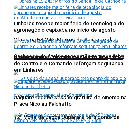
Linhares recebe maior feira de tecnologia do
agronegócio capixaba no início de agosto
Obras na ES 245: Morros do Sangali e da
Cachoeira do Ataíde receberão terceira faixa
Novas viaturas blindadas e Centro Integrado
de Controle e Comando reforçam segurança
em Linhares
Jaguaré recebe sessão gratuita de cinema na
Praça Nicolau Falchetto
12ª Volta da Lagoa Juparanã terá ponto de