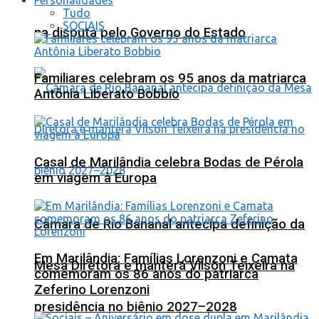
Tudo
SOCIAIS
na disputa pelo Governo do Estado
Familiares celebram os 95 anos da matriarca
Antônia Liberato Bobbio
Casal de Marilândia celebra Bodas de Pérola
em viagem à Europa
Câmara de Rio Bananal antecipa definição da
Em Marilândia: Famílias Lorenzoni e Camata
Mesa Diretora e manterá Vilson Teixeira na
comemoram os 86 anos do patriarca
Zeferino Lorenzoni
presidência no biênio 2027–2028