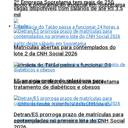
2º Emprega Sooretama tem mais de 250
apoio e programação especial em Sooretama
vagas disponíveis com salários de até R$ 3,5
mil
Estado
Matrículas abertas para contemplados do
lote 2 da CNH Social 2026
Farmácia do Tatão passa a funcionar 24
ES anuncia centro de referência para
horas a partir deste sábado em Sooretama
tratamento de diabéticos e obesos
Detran/ES prorroga prazo de matrículas para
contemplados no primeiro lote do CNH Social
2026