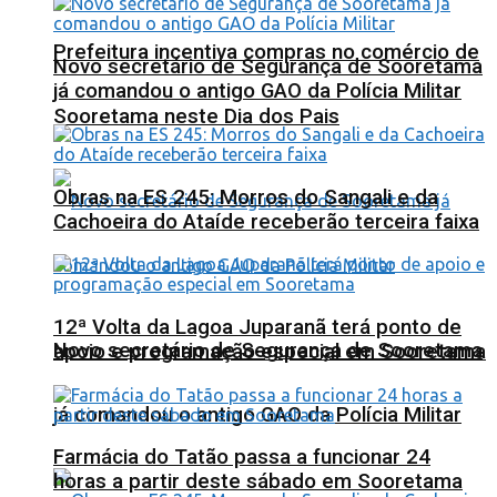
Prefeitura incentiva compras no comércio de
Novo secretário de Segurança de Sooretama
já comandou o antigo GAO da Polícia Militar
Sooretama neste Dia dos Pais
Obras na ES 245: Morros do Sangali e da
Cachoeira do Ataíde receberão terceira faixa
12ª Volta da Lagoa Juparanã terá ponto de
Novo secretário de Segurança de Sooretama
apoio e programação especial em Sooretama
já comandou o antigo GAO da Polícia Militar
Farmácia do Tatão passa a funcionar 24
horas a partir deste sábado em Sooretama