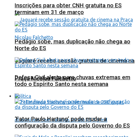
Inscrições para obter CNH gratuita no ES
terminam em 31 de março
Pedágio sobe, mas duplicação não chega ao
Norte do ES
Jaguaré recebe sessão gratuita de cinema na
Defesa Civil alerta para chuvas extremas em
Praça Nicolau Falchetto
todo o Espírito Santo nesta semana
Política
‘Fator Paulo Hartung’ pode mudar a
configuração da disputa pelo Governo do ES