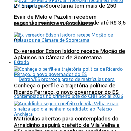
2º Emprega Sooretama tem mais de 250
Evair de Melo e Pazolini recebem
vagas disponíveis com salários de até R$ 3,5
reconhecimento em Sooretama
mil
Ex-vereador Edson Isidoro recebe Moção de
Aplausos na Câmara de Sooretama
Estado
Conheça o perfil e a trajetória política de
Ricardo Ferraço, o novo governador do ES
Matrículas abertas para contemplados do
Arnaldinho seguirá prefeito de Vila Velha e