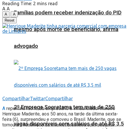
Reading Time: 2 mins read
A
A
Famílias podem receber indenização do PID
A
A
Reset
mesmo após morte de beneficiário, afirma
advogado
Compartilhar
Twittar
Compartilhar
2º Emprega Sooretama tem mais de 250
A
repentina morte do empresário e influenciador mineiro
Henrique Maderite, aos 50 anos, na tarde da última sexta-
feira (6), surpreendeu e comoveu o Brasil. Maderite, que se
vagas disponíveis com salários de até R$ 3,5
tornou um fenômeno da internet brasileira com seu jeito