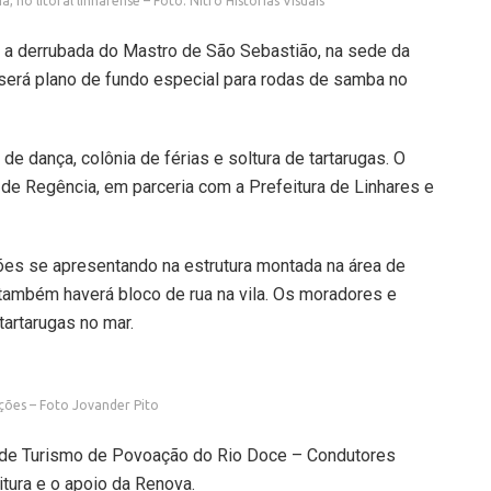
 no litoral linharense – Foto: Nitro Histórias Visuais
 a derrubada do Mastro de São Sebastião, na sede da
erá plano de fundo especial para rodas de samba no
e dança, colônia de férias e soltura de tartarugas. O
de Regência, em parceria com a Prefeitura de Linhares e
es se apresentando na estrutura montada na área de
 também haverá bloco de rua na vila. Os moradores e
artarugas no mar.
ações – Foto Jovander Pito
o de Turismo de Povoação do Rio Doce – Condutores
tura e o apoio da Renova.