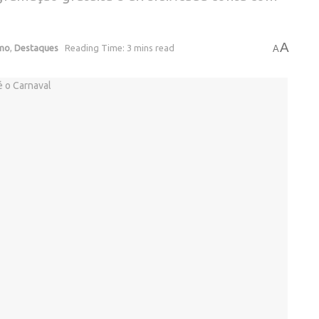
A
smo
,
Destaques
Reading Time: 3 mins read
A