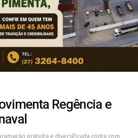
movimenta Regência e
naval
gramação gratuita e diversificada conta com