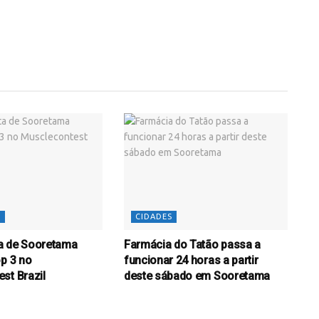
S
CIDADES
sta de Sooretama
Farmácia do Tatão passa a
op 3 no
funcionar 24 horas a partir
st Brazil
deste sábado em Sooretama