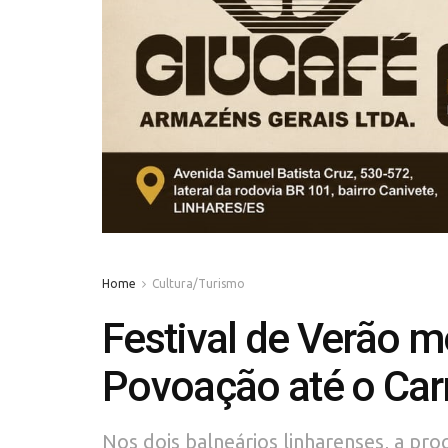
Home
Cultura/Turismo
Festival de Verão 
Povoação até o Car
Nos dois balneários linharenses, a pro