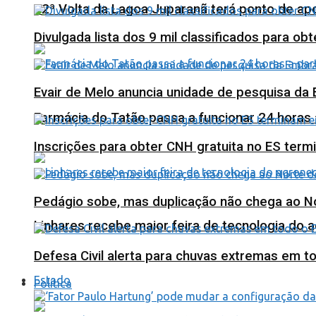
12ª Volta da Lagoa Juparanã terá ponto de a
Divulgada lista dos 9 mil classificados para ob
Evair de Melo anuncia unidade de pesquisa da
Farmácia do Tatão passa a funcionar 24 horas
Inscrições para obter CNH gratuita no ES ter
Pedágio sobe, mas duplicação não chega ao N
Linhares recebe maior feira de tecnologia do 
Defesa Civil alerta para chuvas extremas em t
Estado
Política