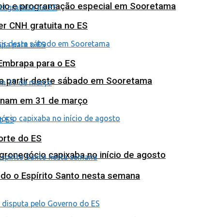
poio e programação especial em Sooretama
ter CNH gratuita no ES
 Embrapa para o ES
 a partir deste sábado em Sooretama
minam em 31 de março
orte do ES
agronegócio capixaba no início de agosto
odo o Espírito Santo nesta semana