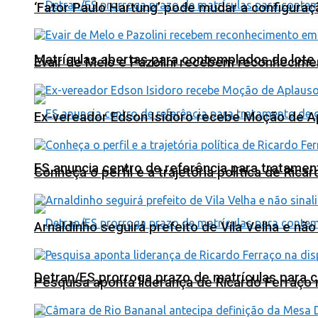
‘Fator Paulo Hartung’ pode mudar a configuraç
Matrículas abertas para contemplados do lote
Evair de Melo e Pazolini recebem reconhecim
Ex-vereador Edson Isidoro recebe Moção de 
ES anuncia centro de referência para tratamen
Conheça o perfil e a trajetória política de Ric
Arnaldinho seguirá prefeito de Vila Velha e nã
Detran/ES prorroga prazo de matrículas para 
Pesquisa aponta liderança de Ricardo Ferraço 