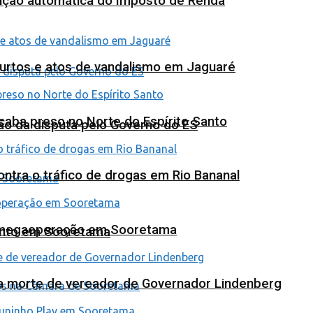
tuição automática do Imposto de Renda
furtos e atos de vandalismo em Jaguaré
 acaba preso no Norte do Espírito Santo
ão da disputa pelo Governo do ES
tra o tráfico de drogas em Rio Bananal
em megaoperação em Sooretama
ento em Sooretama
na morte de vereador de Governador Lindenberg