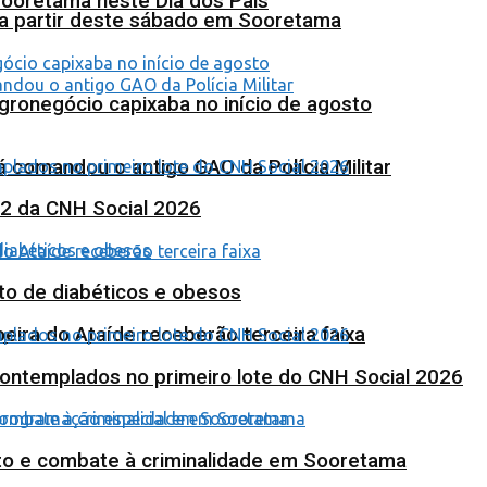
Sooretama neste Dia dos Pais
 a partir deste sábado em Sooretama
agronegócio capixaba no início de agosto
 comandou o antigo GAO da Polícia Militar
 2 da CNH Social 2026
to de diabéticos e obesos
eira do Ataíde receberão terceira faixa
contemplados no primeiro lote do CNH Social 2026
nto e combate à criminalidade em Sooretama