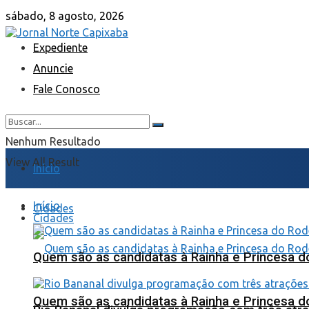
sábado, 8 agosto, 2026
Expediente
Anuncie
Fale Conosco
Nenhum Resultado
View All Result
Início
Início
Cidades
Cidades
Quem são as candidatas à Rainha e Princesa d
Quem são as candidatas à Rainha e Princesa d