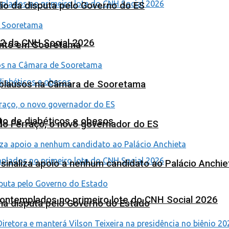
ão da disputa pelo Governo do ES
 2 da CNH Social 2026
ento em Sooretama
Aplausos na Câmara de Sooretama
to de diabéticos e obesos
ardo Ferraço, o novo governador do ES
o sinaliza apoio a nenhum candidato ao Palácio Anchie
contemplados no primeiro lote do CNH Social 2026
na disputa pelo Governo do Estado