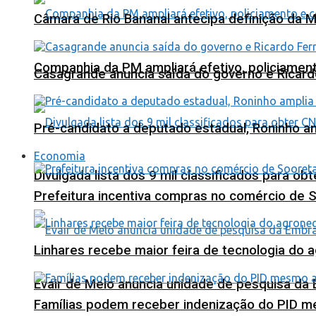
Câmara de Rio Bananal antecipa definição da M
Companhia da PM ampliará efetivo, policiame
Casagrande anuncia saída do governo e Ricard
Pré-candidato a deputado estadual, Roninho am
Economia
Divulgada lista dos 9 mil classificados para ob
Prefeitura incentiva compras no comércio de 
Linhares recebe maior feira de tecnologia do 
Evair de Melo anuncia unidade de pesquisa da
Famílias podem receber indenização do PID m