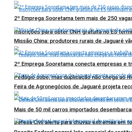
2º Emprega Sooretama tem mais de 250 vagas d
Inscrições para obter CNH gratuita no ES ter
Missão China: produtores rurais de Jaguaré vã
2º Emprega Sooretama conecta empresas e tr
Pedágio sobe, mas duplicação não chega ao N
Feira de Agronegócios de Jaguaré projeta re
Mais de 50 mil carros importados desembarca
Defesa Civil alerta para chuvas extremas em t