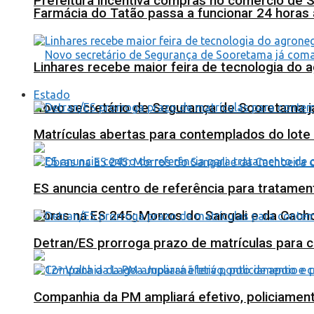
Prefeitura incentiva compras no comércio de 
Farmácia do Tatão passa a funcionar 24 horas
Linhares recebe maior feira de tecnologia do 
Estado
Novo secretário de Segurança de Sooretama já
Matrículas abertas para contemplados do lote
ES anuncia centro de referência para tratamen
Obras na ES 245: Morros do Sangali e da Cacho
Detran/ES prorroga prazo de matrículas para 
Companhia da PM ampliará efetivo, policiame