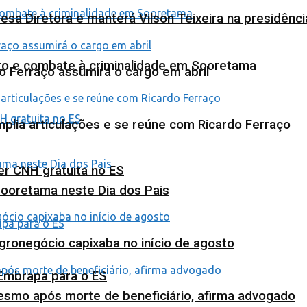
esa Diretora e manterá Vilson Teixeira na presidênc
nto e combate à criminalidade em Sooretama
o Ferraço assumirá o cargo em abril
plia articulações e se reúne com Ricardo Ferraço
ter CNH gratuita no ES
Sooretama neste Dia dos Pais
agronegócio capixaba no início de agosto
 Embrapa para o ES
esmo após morte de beneficiário, afirma advogado