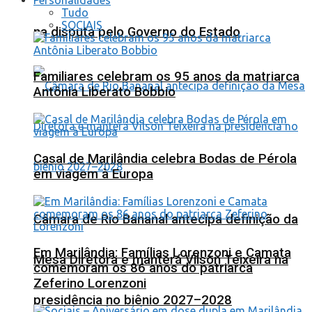
Tudo
SOCIAIS
na disputa pelo Governo do Estado
Familiares celebram os 95 anos da matriarca
Antônia Liberato Bobbio
Casal de Marilândia celebra Bodas de Pérola
em viagem à Europa
Câmara de Rio Bananal antecipa definição da
Em Marilândia: Famílias Lorenzoni e Camata
Mesa Diretora e manterá Vilson Teixeira na
comemoram os 86 anos do patriarca
Zeferino Lorenzoni
presidência no biênio 2027–2028