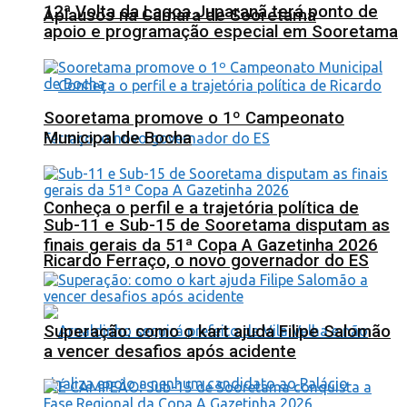
12ª Volta da Lagoa Juparanã terá ponto de
Aplausos na Câmara de Sooretama
apoio e programação especial em Sooretama
Sooretama promove o 1º Campeonato
Municipal de Bocha
Conheça o perfil e a trajetória política de
Sub-11 e Sub-15 de Sooretama disputam as
finais gerais da 51ª Copa A Gazetinha 2026
Ricardo Ferraço, o novo governador do ES
Superação: como o kart ajuda Filipe Salomão
a vencer desafios após acidente