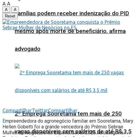
A
A
A
A
Famílias podem receber indenização do PID
Reset
mesmo após morte de beneficiário, afirma
advogado
Compartilhar
Twittar
Compartilhar
2º Emprega Sooretama tem mais de 250
E
mpreendedora do agronegócio familiar em Sooretama, Mary
Hellen Gobetti foi a grande vencedora do Prêmio Sebrae
vagas disponíveis com salários de até R$ 3,5
Mulher de Negócios do Espírito Santo 2025 na categoria