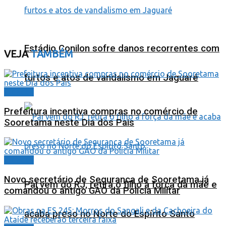
Estádio Conilon sofre danos recorrentes com
VEJA
TAMBÉM
furtos e atos de vandalismo em Jaguaré
Cidades
Prefeitura incentiva compras no comércio de
Sooretama neste Dia dos Pais
Cidades
Novo secretário de Segurança de Sooretama já
Pai vem do RJ, retira o filho à força da mãe e
comandou o antigo GAO da Polícia Militar
acaba preso no Norte do Espírito Santo