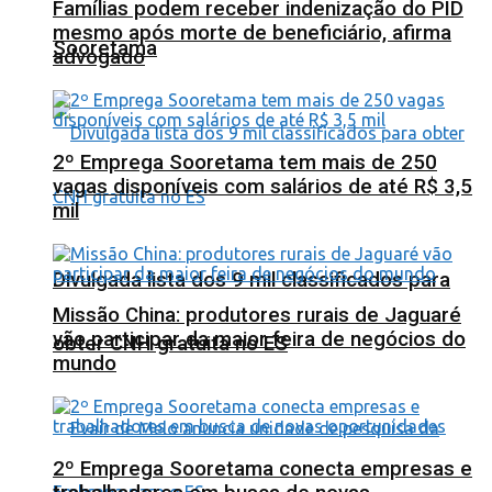
Famílias podem receber indenização do PID
mesmo após morte de beneficiário, afirma
Sooretama
advogado
2º Emprega Sooretama tem mais de 250
vagas disponíveis com salários de até R$ 3,5
mil
Divulgada lista dos 9 mil classificados para
Missão China: produtores rurais de Jaguaré
vão participar da maior feira de negócios do
obter CNH gratuita no ES
mundo
2º Emprega Sooretama conecta empresas e