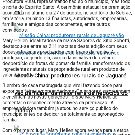
Produtora Rural, representando não só o município, mas todo
o norte do Espírito Santo. A cerimônia estadual de premiação
mil
aconteceu no último dia 27 de agosto, no auditório do Sebrae,
em Vitória, reunindo 13 finalistas, autoridades, empresárias,
familiares e amigos das concorrentes, entre outros
convidados.
Mary Hellen, idealizadora da marca Sabores do Sítio Gobetti,
destacou-se entre as 211 inscritas desta edição com seus
doces artesanais produzidos com frutas da região. A
produção, segundo ela, surgiu da iniciativa de evitar o
desperdício de frutas do pomar da família, transformando os
ingredientes naturais da propriedade rural em produtos de
valor agregado.
Missão China: produtores rurais de Jaguaré
“Lembro de cada madrugada que virei fazendo doce para
expor nas feiras empreendedoras. Os sabores surpreendem
vão participar da maior feira de negócios do
e encantam as novas gerações”, disse Mary Hellen, ao
comentar o reconhecimento através da premiação. A
empreendedora também já atuou no serviço público do
mundo
município antes de dedicar-se totalmente ao agronegócio
familiar.
Com o primeiro lugar, Mary Hellen agora avança para a etapa