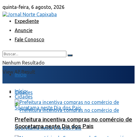
quinta-feira, 6 agosto, 2026
Expediente
Anuncie
Fale Conosco
Nenhum Resultado
View All Result
Início
Início
Cidades
Cidades
Prefeitura incentiva compras no comércio de
Sooretama neste Dia dos Pais