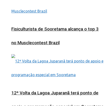
Fisiculturista de Sooretama alcança o top 3
no Musclecontest Brazil
12ª Volta da Lagoa Juparanã terá ponto de