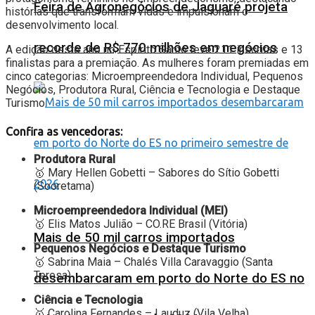
Feira de Agronegócios de Jaguaré projeta
histórias que transformam vidas e impulsionam o
desenvolvimento local.
recorde de R$ 770 milhões em negócios
A edição deste ano no Espírito Santo teve 211 inscritas e 13
finalistas para a premiação. As mulheres foram premiadas em
cinco categorias: Microempreendedora Individual, Pequenos
Negócios, Produtora Rural, Ciência e Tecnologia e Destaque
Turismo.
Confira as vencedoras:
Produtora Rural
🥇 Mary Hellen Gobetti – Sabores do Sítio Gobetti
(Sooretama)
Microempreendedora Individual (MEI)
🥇 Elis Matos Julião – CO.RE Brasil (Vitória)
Mais de 50 mil carros importados
Pequenos Negócios e Destaque Turismo
🥇 Sabrina Maia – Chalés Villa Caravaggio (Santa
Teresa)
desembarcaram em porto do Norte do ES no
Ciência e Tecnologia
🥇 Carolina Fernandes – Lauduz (Vila Velha)