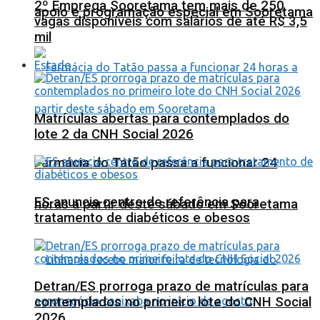
2º Emprega Sooretama tem mais de 250
apoio e programação especial em Sooretama
vagas disponíveis com salários de até R$ 3,5
mil
Estado
Matrículas abertas para contemplados do
lote 2 da CNH Social 2026
Farmácia do Tatão passa a funcionar 24
ES anuncia centro de referência para
horas a partir deste sábado em Sooretama
tratamento de diabéticos e obesos
Detran/ES prorroga prazo de matrículas para
contemplados no primeiro lote do CNH Social
2026