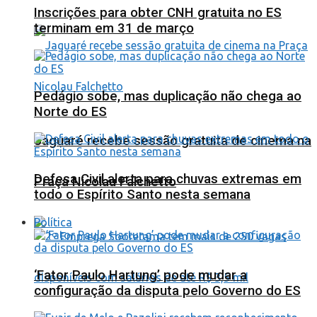
Inscrições para obter CNH gratuita no ES
terminam em 31 de março
Pedágio sobe, mas duplicação não chega ao
Norte do ES
Jaguaré recebe sessão gratuita de cinema na
Defesa Civil alerta para chuvas extremas em
Praça Nicolau Falchetto
todo o Espírito Santo nesta semana
Política
‘Fator Paulo Hartung’ pode mudar a
configuração da disputa pelo Governo do ES