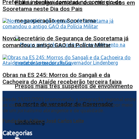
Prefeitura incentiva compras no comércio de
Polícia divulga identidade dos oito presos em
Sooretama neste Dia dos Pais
megaoperação em Sooretama
Novo secretário de Segurança de Sooretama já
comandou o antigo GAO da Polícia Militar
Obras na ES 245: Morros do Sangali e da
Cachoeira do Ataíde receberão terceira faixa
Presos mais três suspeitos de envolvimento
Desde 29/02/2003 promovendo a integração regional entre
na morte de vereador de Governador
as cidades do norte/noroeste do Espírito Santo, por meio
de um jornalismo abrangente e de qualidade.
Fundador e Editor: José Carlos Leite
Lindenberg
Categorias