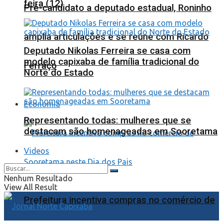
feira (12)
Pré-candidato a deputado estadual, Roninho
amplia articulações e se reúne com Ricardo
Deputado Nikolas Ferreira se casa com
modelo capixaba de família tradicional do
Ferraço
Norte do Estado
Economia
Representando todas: mulheres que se
destacam são homenageadas em Sooretama
Videos
Nenhum Resultado
View All Result
Prefeitura incentiva compras no comércio de