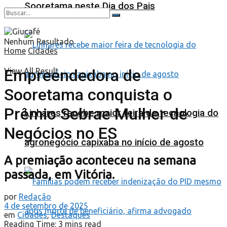
Sooretama neste Dia dos Pais
Nenhum Resultado
Home
Cidades
Empreendedora de
View All Result
Sooretama conquista o
Prêmio Sebrae Mulher de
Linhares recebe maior feira de tecnologia do
Negócios no ES
agronegócio capixaba no início de agosto
A premiação aconteceu na semana
passada, em Vitória.
por
Redação
4 de setembro de 2025
em
Cidades
,
Destaques
Reading Time: 3 mins read