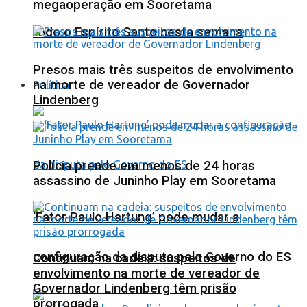
megaoperação em Sooretama
todo o Espírito Santo nesta semana
Presos mais três suspeitos de envolvimento
na morte de vereador de Governador
Política
Lindenberg
Polícia prende em menos de 24 horas
assassino de Juninho Play em Sooretama
‘Fator Paulo Hartung’ pode mudar a
configuração da disputa pelo Governo do ES
Continuam na cadeia: suspeitos de
envolvimento na morte de vereador de
Governador Lindenberg têm prisão
prorrogada