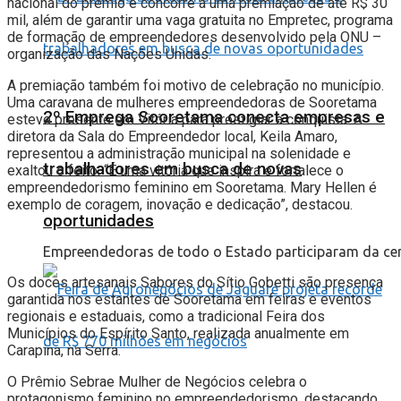
nacional do prêmio e concorre a uma premiação de até R$ 30
mil, além de garantir uma vaga gratuita no Empretec, programa
de formação de empreendedores desenvolvido pela ONU –
organização das Nações Unidas.
A premiação também foi motivo de celebração no município.
Uma caravana de mulheres empreendedoras de Sooretama
2º Emprega Sooretama conecta empresas e
esteve presente em Vitória para prestigiar a conquista. A
diretora da Sala do Empreendedor local, Keila Amaro,
representou a administração municipal na solenidade e
trabalhadores em busca de novas
exaltou o feito: “É uma vitória que inspira e fortalece o
empreendedorismo feminino em Sooretama. Mary Hellen é
exemplo de coragem, inovação e dedicação”, destacou.
oportunidades
Empreendedoras de todo o Estado participaram da cer
Os doces artesanais Sabores do Sítio Gobetti são presença
garantida nos estantes de Sooretama em feiras e eventos
regionais e estaduais, como a tradicional Feira dos
Municípios do Espírito Santo, realizada anualmente em
Carapina, na Serra.
O Prêmio Sebrae Mulher de Negócios celebra o
protagonismo feminino no empreendedorismo, destacando