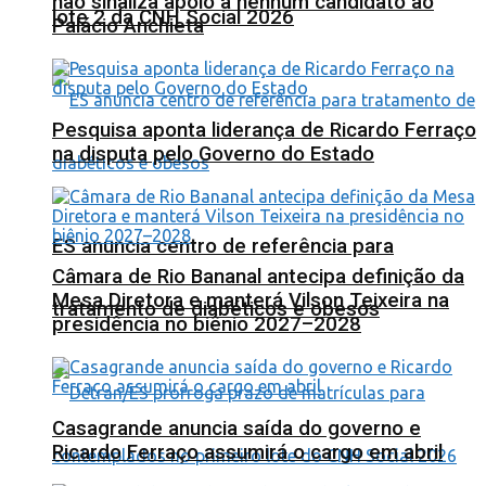
não sinaliza apoio a nenhum candidato ao
lote 2 da CNH Social 2026
Palácio Anchieta
Pesquisa aponta liderança de Ricardo Ferraço
na disputa pelo Governo do Estado
ES anuncia centro de referência para
Câmara de Rio Bananal antecipa definição da
Mesa Diretora e manterá Vilson Teixeira na
tratamento de diabéticos e obesos
presidência no biênio 2027–2028
Casagrande anuncia saída do governo e
Ricardo Ferraço assumirá o cargo em abril