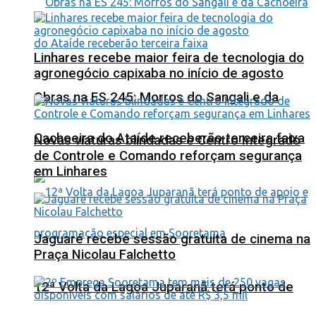
Linhares recebe maior feira de tecnologia do
agronegócio capixaba no início de agosto
Obras na ES 245: Morros do Sangali e da
Cachoeira do Ataíde receberão terceira faixa
Novas viaturas blindadas e Centro Integrado
de Controle e Comando reforçam segurança
em Linhares
Jaguaré recebe sessão gratuita de cinema na
Praça Nicolau Falchetto
12ª Volta da Lagoa Juparanã terá ponto de