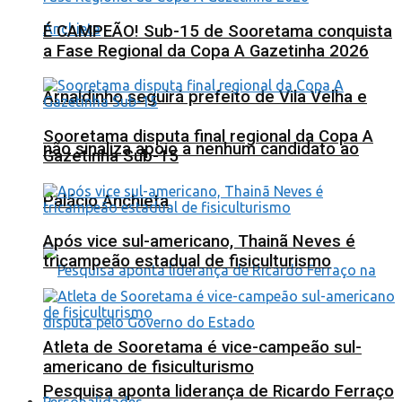
É CAMPEÃO! Sub-15 de Sooretama conquista
a Fase Regional da Copa A Gazetinha 2026
Arnaldinho seguirá prefeito de Vila Velha e
Sooretama disputa final regional da Copa A
não sinaliza apoio a nenhum candidato ao
Gazetinha Sub-15
Palácio Anchieta
Após vice sul-americano, Thainã Neves é
tricampeão estadual de fisiculturismo
Atleta de Sooretama é vice-campeão sul-
americano de fisiculturismo
Pesquisa aponta liderança de Ricardo Ferraço
Personalidades