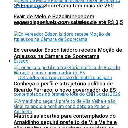
2º Emprega Sooretama tem mais de 250
Evair de Melo e Pazolini recebem
vagas disponíveis com salários de até R$ 3,5
reconhecimento em Sooretama
mil
Ex-vereador Edson Isidoro recebe Moção de
Aplausos na Câmara de Sooretama
Estado
Conheça o perfil e a trajetória política de
Ricardo Ferraço, o novo governador do ES
Matrículas abertas para contemplados do
Arnaldinho seguirá prefeito de Vila Velha e