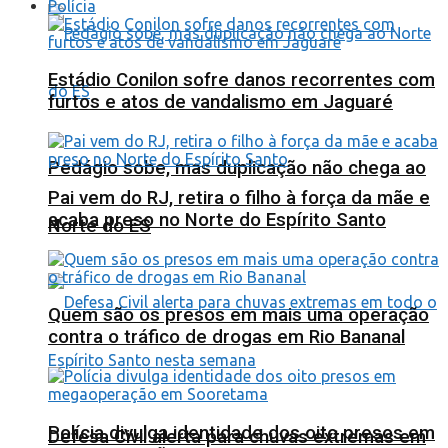
Polícia
Estádio Conilon sofre danos recorrentes com
furtos e atos de vandalismo em Jaguaré
Pedágio sobe, mas duplicação não chega ao
Pai vem do RJ, retira o filho à força da mãe e
acaba preso no Norte do Espírito Santo
Norte do ES
Quem são os presos em mais uma operação
contra o tráfico de drogas em Rio Bananal
Polícia divulga identidade dos oito presos em
Defesa Civil alerta para chuvas extremas em