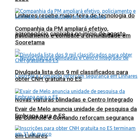
Linhares recebe maior feira de tecnologia do
Companhia da PM ampliará efetivo,
agronegócio capixaba no início de agosto
policiamento e combate à criminalidade em
Sooretama
Divulgada lista dos 9 mil classificados para
obter CNH gratuita no ES
Novas viaturas blindadas e Centro Integrado
Evair de Melo anuncia unidade de pesquisa da
Embrapa para o ES
de Controle e Comando reforçam segurança
em Linhares