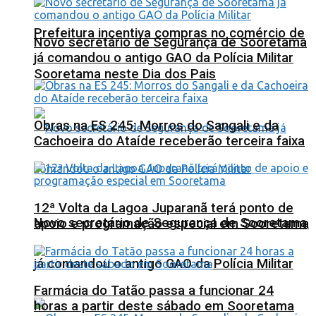
Prefeitura incentiva compras no comércio de
Novo secretário de Segurança de Sooretama
já comandou o antigo GAO da Polícia Militar
Sooretama neste Dia dos Pais
Obras na ES 245: Morros do Sangali e da
Cachoeira do Ataíde receberão terceira faixa
12ª Volta da Lagoa Juparanã terá ponto de
Novo secretário de Segurança de Sooretama
apoio e programação especial em Sooretama
já comandou o antigo GAO da Polícia Militar
Farmácia do Tatão passa a funcionar 24
horas a partir deste sábado em Sooretama