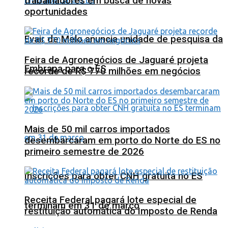
trabalhadores em busca de novas
oportunidades
Evair de Melo anuncia unidade de pesquisa da
Feira de Agronegócios de Jaguaré projeta
Embrapa para o ES
recorde de R$ 770 milhões em negócios
Mais de 50 mil carros importados
desembarcaram em porto do Norte do ES no
primeiro semestre de 2026
Inscrições para obter CNH gratuita no ES
Receita Federal pagará lote especial de
terminam em 31 de março
restituição automática do Imposto de Renda