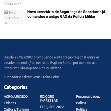
Novo secretário de Segurança de Sooretama já
comandou o antigo GAO da Polícia Militar
Desde 29/02/2003 promovendo a integração regional entre as
cidades do norte/noroeste do Espírito Santo, por meio de um
jornalismo abrangente e de qualidade.
Fundador e Editor: José Carlos Leite
Categorias
AGROJURIDICO
EDIÇÕES
Personalidades
IMPRESSAS
Cidades
Polícia
ELEIÇÕES 2022
Cultura/Turismo
Política