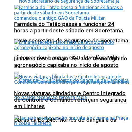
Farmácia do Tatão passa a funcionar 24
horas a partir deste sábado em Sooretama
Novo secretário de Segurança de Sooretama
já comandou o antigo GAO da Polícia Militar
Linhares recebe maior feira de tecnologia do
agronegócio capixaba no início de agosto
Novas viaturas blindadas e Centro Integrado
de Controle e Comando reforçam segurança
em Linhares
Obras na ES 245: Morros do Sangali e da