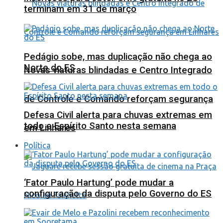
terminam em 31 de março
Pedágio sobe, mas duplicação não chega ao
Norte do ES
Novas viaturas blindadas e Centro Integrado
de Controle e Comando reforçam segurança
Defesa Civil alerta para chuvas extremas em
todo o Espírito Santo nesta semana
em Linhares
Política
‘Fator Paulo Hartung’ pode mudar a
configuração da disputa pelo Governo do ES