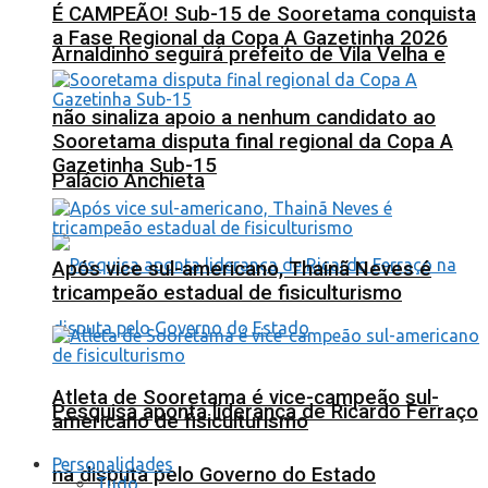
É CAMPEÃO! Sub-15 de Sooretama conquista
a Fase Regional da Copa A Gazetinha 2026
Arnaldinho seguirá prefeito de Vila Velha e
não sinaliza apoio a nenhum candidato ao
Sooretama disputa final regional da Copa A
Gazetinha Sub-15
Palácio Anchieta
Após vice sul-americano, Thainã Neves é
tricampeão estadual de fisiculturismo
Atleta de Sooretama é vice-campeão sul-
Pesquisa aponta liderança de Ricardo Ferraço
americano de fisiculturismo
Personalidades
na disputa pelo Governo do Estado
Tudo