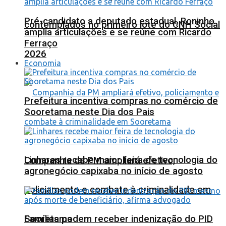
Pré-candidato a deputado estadual, Roninho
contemplados no primeiro lote do CNH Social
amplia articulações e se reúne com Ricardo
Ferraço
2026
Economia
Prefeitura incentiva compras no comércio de
Sooretama neste Dia dos Pais
Linhares recebe maior feira de tecnologia do
Companhia da PM ampliará efetivo,
agronegócio capixaba no início de agosto
policiamento e combate à criminalidade em
Sooretama
Famílias podem receber indenização do PID