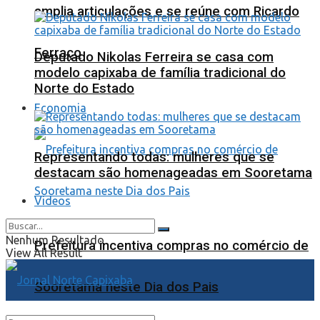
amplia articulações e se reúne com Ricardo
Ferraço
Deputado Nikolas Ferreira se casa com
modelo capixaba de família tradicional do
Norte do Estado
Economia
Representando todas: mulheres que se
destacam são homenageadas em Sooretama
Videos
Nenhum Resultado
Prefeitura incentiva compras no comércio de
View All Result
Sooretama neste Dia dos Pais