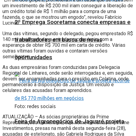
um investimento de R$ 200 mil iriam conseguir a liberação de
um crédito total de R$ 1 milhão para a compra de uma
fazenda, o que se mostrou um engodo”, revelou Fabrício
2º Emprega Sooretama conecta empresas e
Lucindo.
Uma das vítimas, segundo o delegado, pegou emprestado R$
trabalhadores em busca de novas
140 mil reais para dar a entrada no consórcio, com a
esperança de obter R$ 700 mil em carta de crédito. Várias
outras vítimas foram ouvidas e contaram versões
semelhantes.
oportunidades
As duas empresárias foram conduzidas para Delegacia
Regional de Linhares, onde serão interrogadas e, em seguida,
devem ser encaminhadas para o presídio em Colatina, onde
permanecerão à disposição da Justiça. Um veículo e
celulares das acusadas foram aprendidos.
Foto: redes sociais
ATUALIZAÇÃO – As sócias proprietárias da Prime
Feira de Agronegócios de Jaguaré projeta
Representações Comerciais, cujo nome de fantasia é Prime
Investimentos, presas na manhã desta segunda-feira (28),
acusadas de estelionato, são Gabriela Rodrigues da Silva