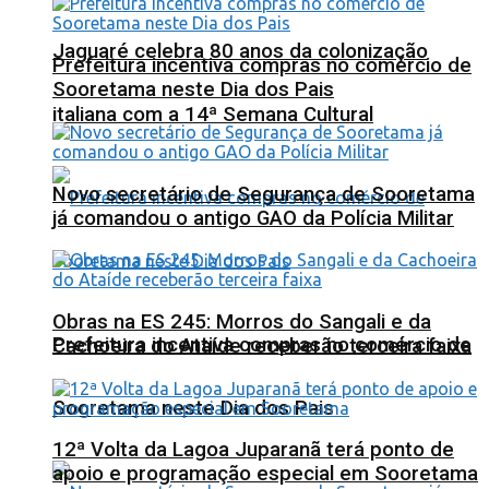
Jaguaré celebra 80 anos da colonização
Prefeitura incentiva compras no comércio de
Sooretama neste Dia dos Pais
italiana com a 14ª Semana Cultural
Novo secretário de Segurança de Sooretama
já comandou o antigo GAO da Polícia Militar
Obras na ES 245: Morros do Sangali e da
Prefeitura incentiva compras no comércio de
Cachoeira do Ataíde receberão terceira faixa
Sooretama neste Dia dos Pais
12ª Volta da Lagoa Juparanã terá ponto de
apoio e programação especial em Sooretama