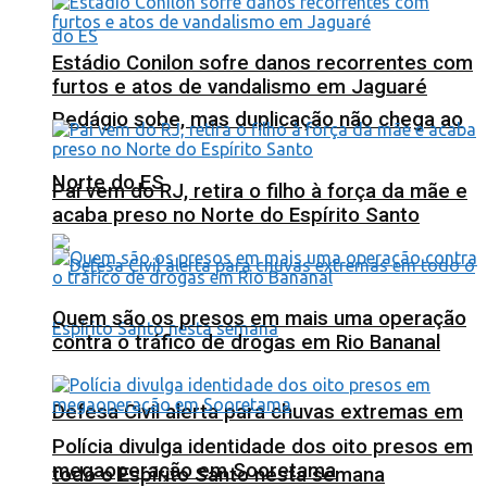
Estádio Conilon sofre danos recorrentes com
furtos e atos de vandalismo em Jaguaré
Pedágio sobe, mas duplicação não chega ao
Norte do ES
Pai vem do RJ, retira o filho à força da mãe e
acaba preso no Norte do Espírito Santo
Quem são os presos em mais uma operação
contra o tráfico de drogas em Rio Bananal
Defesa Civil alerta para chuvas extremas em
Polícia divulga identidade dos oito presos em
megaoperação em Sooretama
todo o Espírito Santo nesta semana