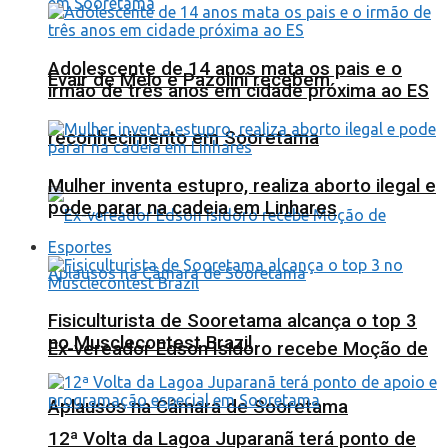
Adolescente de 14 anos mata os pais e o
Evair de Melo e Pazolini recebem
irmão de três anos em cidade próxima ao ES
reconhecimento em Sooretama
Mulher inventa estupro, realiza aborto ilegal e
pode parar na cadeia em Linhares
Esportes
Fisiculturista de Sooretama alcança o top 3
no Musclecontest Brazil
Ex-vereador Edson Isidoro recebe Moção de
Aplausos na Câmara de Sooretama
12ª Volta da Lagoa Juparanã terá ponto de