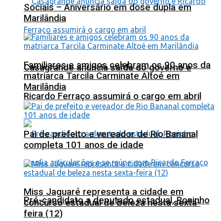
Sociais – Aniversário em dose dupla em
Marilândia
Familiares e amigos celebram os 90 anos da
Casagrande anuncia saída do governo e
matriarca Tarcila Carminate Altoé em
Marilândia
Ricardo Ferraço assumirá o cargo em abril
Pai de prefeito e vereador de Rio Bananal
completa 101 anos de idade
Miss Jaguaré representa a cidade em
Pré-candidato a deputado estadual, Roninho
concurso estadual de beleza nesta sexta-
feira (12)