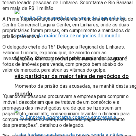
teriam lesado pessoas de Linhares, Sooretama e Rio Bananal
em mais de R$ 1 milhão.
A Prime Representações Comerciais funciona em uma loja do
Centro Comercial Laguna Center, em Linhares, onde as duas
proprietárias foram presas, em cumprimento a mandados de
prisão preventiva.
O delegado chefe da 16ª Delegacia Regional de Linhares,
Fabrício Lucindo, explicou que, de acordo com as
Missão China: produtores rurais de Jaguaré
investigações, as empresárias publicavam anuncios com
fotos de imóveis para venda, com preços bem abaixo do
valor de mercado, para atrair as vítimas do golpe.
vão participar da maior feira de negócios do
Momento da prisão das acusadas, na manhã desta segund
mundo
“Quando as pessoas procuravam a empresa para comprar o
imóvel, descobriam que se tratava de um consórcio e a
promessa das investigadas era de que se fizessem um
pagamento inicial alto, conseguiriam levantar o dinheiro para
compra imediata do bem, continuando pagando o restante
das prestações”, detalhou o delegado.
“Em um dos golpes, prometeram a um casal que se fizessem