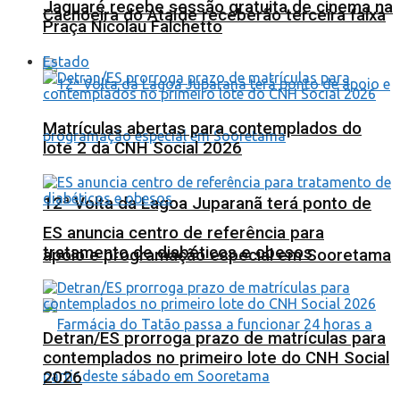
Jaguaré recebe sessão gratuita de cinema na
Cachoeira do Ataíde receberão terceira faixa
Praça Nicolau Falchetto
Estado
Matrículas abertas para contemplados do
lote 2 da CNH Social 2026
12ª Volta da Lagoa Juparanã terá ponto de
ES anuncia centro de referência para
tratamento de diabéticos e obesos
apoio e programação especial em Sooretama
Detran/ES prorroga prazo de matrículas para
contemplados no primeiro lote do CNH Social
2026