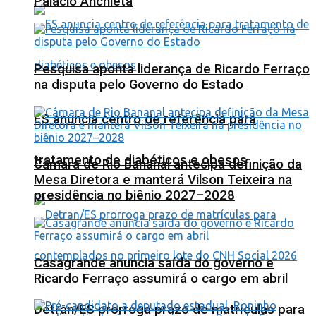
Palácio Anchieta
Pesquisa aponta liderança de Ricardo Ferraço
na disputa pelo Governo do Estado
ES anuncia centro de referência para
tratamento de diabéticos e obesos
Câmara de Rio Bananal antecipa definição da
Mesa Diretora e manterá Vilson Teixeira na
presidência no biênio 2027–2028
Casagrande anuncia saída do governo e
Ricardo Ferraço assumirá o cargo em abril
Detran/ES prorroga prazo de matrículas para