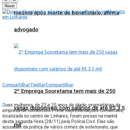
Reset
mesmo após morte de beneficiário, afirma
advogado
Compartilhar
Twittar
Compartilhar
2º Emprega Sooretama tem mais de 250
D
uas mulheres, de 23 e 25 anos de idade, proprietárias da
vagas disponíveis com salários de até R$ 3,5
empresa de consórcios Prime Representações Comerciais,
localizada no centro de Linhares, foram presas na manhã
desta segunda-feira (28/11) pela Polícia Civil. Elas são
mil
acusadas da prática de vários crimes de estelionato, que