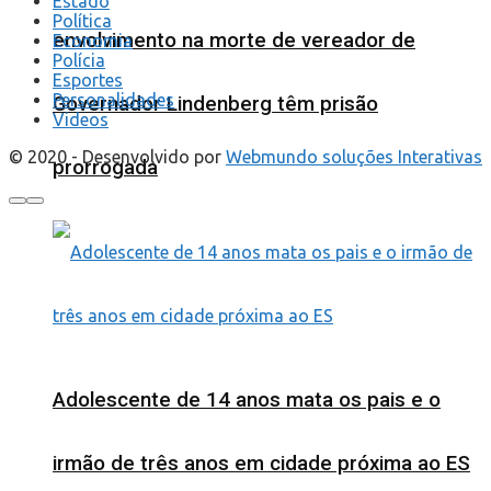
Estado
Política
envolvimento na morte de vereador de
Economia
Polícia
Esportes
Personalidades
Governador Lindenberg têm prisão
Videos
© 2020 - Desenvolvido por
Webmundo soluções Interativas
prorrogada
Adolescente de 14 anos mata os pais e o
irmão de três anos em cidade próxima ao ES