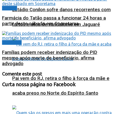
Cidades
Estádio Conilon sofre danos recorrentes com
Farmácia do Tatão passa a funcionar 24 horas a
partir deste sábado em Sooretama
furtos e atos de vandalismo em Jaguaré
Destaques
Famílias podem receber indenização do PID
mesmo após morte de beneficiário, afirma
advogado
Comente este post
Pai vem do RJ, retira o filho à força da mãe e
Curta nossa página no Facebook
acaba preso no Norte do Espírito Santo