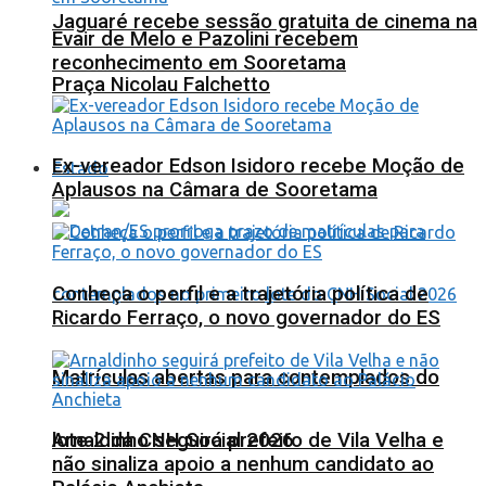
Jaguaré recebe sessão gratuita de cinema na
Evair de Melo e Pazolini recebem
reconhecimento em Sooretama
Praça Nicolau Falchetto
Ex-vereador Edson Isidoro recebe Moção de
Estado
Aplausos na Câmara de Sooretama
Conheça o perfil e a trajetória política de
Ricardo Ferraço, o novo governador do ES
Matrículas abertas para contemplados do
lote 2 da CNH Social 2026
Arnaldinho seguirá prefeito de Vila Velha e
não sinaliza apoio a nenhum candidato ao