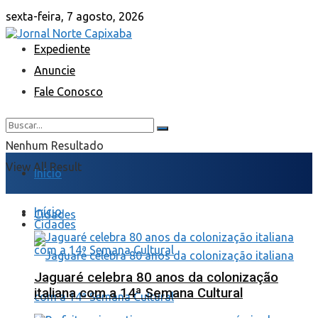
sexta-feira, 7 agosto, 2026
Expediente
Anuncie
Fale Conosco
Nenhum Resultado
View All Result
Início
Início
Cidades
Cidades
Jaguaré celebra 80 anos da colonização
italiana com a 14ª Semana Cultural