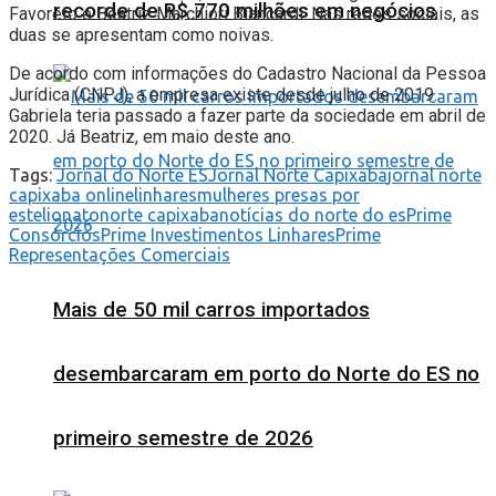
recorde de R$ 770 milhões em negócios
Favoreto e Beatriz Marchiori Biancardi. Nas redes sociais, as
duas se apresentam como noivas.
De acordo com informações do Cadastro Nacional da Pessoa
Jurídica (CNPJ), a empresa existe desde julho de 2019.
Gabriela teria passado a fazer parte da sociedade em abril de
2020. Já Beatriz, em maio deste ano.
Tags:
Jornal do Norte ES
Jornal Norte Capixaba
jornal norte
capixaba online
linhares
mulheres presas por
estelionato
norte capixaba
notícias do norte do es
Prime
Consórcios
Prime Investimentos Linhares
Prime
Representações Comerciais
Mais de 50 mil carros importados
desembarcaram em porto do Norte do ES no
primeiro semestre de 2026