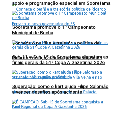
apoio e programação especial em Sooretama
Sooretama promove o 1º Campeonato
Municipal de Bocha
Conheça o perfil e a trajetória política de
Sub-11 e Sub-15 de Sooretama disputam as
Ricardo Ferraço, o novo governador do ES
finais gerais da 51ª Copa A Gazetinha 2026
Superação: como o kart ajuda Filipe Salomão
a vencer desafios após acidente