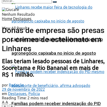
Nenhum Resultado
Home
Destaques
Donas de empresa são presas
View All Result
por crimes de estelionato em
Linhares recebe maior feira de tecnologia do
Linhares
agronegócio capixaba no início de agosto
Elas teriam lesado pessoas de Linhares,
Sooretama e Rio Bananal em mais de
R$ 1 milhão.
por
Redação
29 de novembro de 2022
em
Destaques
,
Polícia
Reading Time: 2 mins read
A
A
Famílias podem receber indenização do PID
A
A