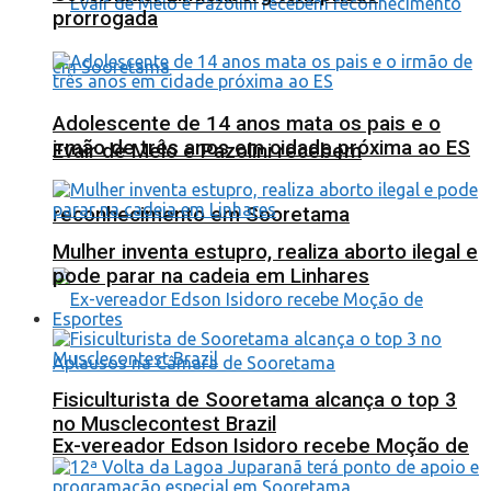
prorrogada
Adolescente de 14 anos mata os pais e o
irmão de três anos em cidade próxima ao ES
Evair de Melo e Pazolini recebem
reconhecimento em Sooretama
Mulher inventa estupro, realiza aborto ilegal e
pode parar na cadeia em Linhares
Esportes
Fisiculturista de Sooretama alcança o top 3
no Musclecontest Brazil
Ex-vereador Edson Isidoro recebe Moção de