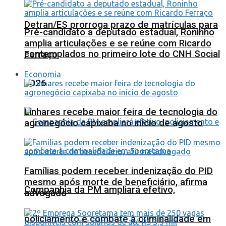
Detran/ES prorroga prazo de matrículas para
Pré-candidato a deputado estadual, Roninho
amplia articulações e se reúne com Ricardo
contemplados no primeiro lote do CNH Social
Ferraço
Economia
2026
Linhares recebe maior feira de tecnologia do
agronegócio capixaba no início de agosto
Famílias podem receber indenização do PID
mesmo após morte de beneficiário, afirma
Companhia da PM ampliará efetivo,
advogado
policiamento e combate à criminalidade em