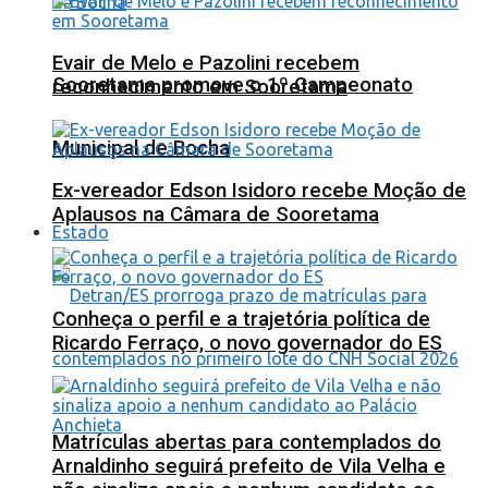
Evair de Melo e Pazolini recebem
Sooretama promove o 1º Campeonato
reconhecimento em Sooretama
Municipal de Bocha
Ex-vereador Edson Isidoro recebe Moção de
Aplausos na Câmara de Sooretama
Estado
Conheça o perfil e a trajetória política de
Ricardo Ferraço, o novo governador do ES
Matrículas abertas para contemplados do
Arnaldinho seguirá prefeito de Vila Velha e