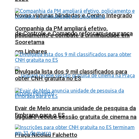
Novas viaturas blindadas e Centro Integrado
Companhia da PM ampliará efetivo,
de Controle e Comando reforçam segurança
policiamento e combate à criminalidade em
Sooretama
em Linhares
Divulgada lista dos 9 mil classificados para
obter CNH gratuita no ES
Evair de Melo anuncia unidade de pesquisa da
Embrapa para o ES
Jaguaré recebe sessão gratuita de cinema na
Praça Nicolau Falchetto