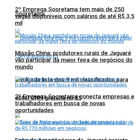
2º Emprega Sooretama tem mais de 250
Sooretama
vagas disponíveis com salários de até R$ 3,5
mil
Missão China: produtores rurais de Jaguaré
vão participar da maior feira de negócios do
mundo
Divulgada lista dos 9 mil classificados para
2º Emprega Sooretama conecta empresas e
obter CNH gratuita no ES
trabalhadores em busca de novas
oportunidades