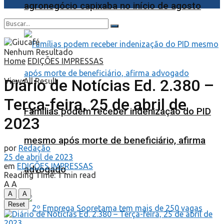
agronegócio capixaba no início de agosto
Nenhum Resultado
Home
EDIÇÕES IMPRESSAS
Diário de Notícias Ed. 2.380 –
View All Result
Terça-feira, 25 de abril de
Famílias podem receber indenização do PID
2023
mesmo após morte de beneficiário, afirma
por
Redação
25 de abril de 2023
em
EDIÇÕES IMPRESSAS
advogado
Reading Time: 1 min read
A
A
A
A
Reset