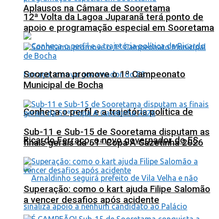
Aplausos na Câmara de Sooretama
12ª Volta da Lagoa Juparanã terá ponto de
apoio e programação especial em Sooretama
Sooretama promove o 1º Campeonato
Municipal de Bocha
Conheça o perfil e a trajetória política de
Sub-11 e Sub-15 de Sooretama disputam as
Ricardo Ferraço, o novo governador do ES
finais gerais da 51ª Copa A Gazetinha 2026
Superação: como o kart ajuda Filipe Salomão
a vencer desafios após acidente