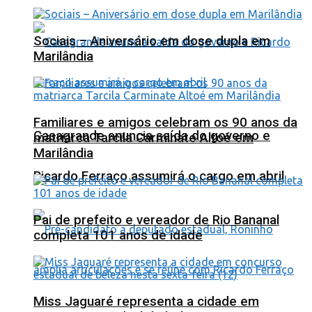
Sociais – Aniversário em dose dupla em
Marilândia
Familiares e amigos celebram os 90 anos da
Casagrande anuncia saída do governo e
matriarca Tarcila Carminate Altoé em
Marilândia
Ricardo Ferraço assumirá o cargo em abril
Pai de prefeito e vereador de Rio Bananal
completa 101 anos de idade
Miss Jaguaré representa a cidade em