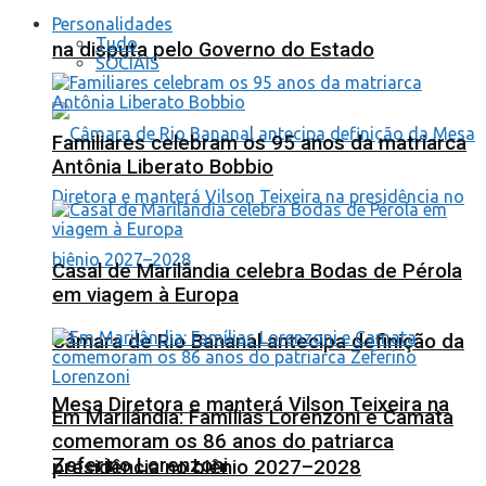
Personalidades
Tudo
na disputa pelo Governo do Estado
SOCIAIS
Familiares celebram os 95 anos da matriarca
Antônia Liberato Bobbio
Casal de Marilândia celebra Bodas de Pérola
em viagem à Europa
Câmara de Rio Bananal antecipa definição da
Mesa Diretora e manterá Vilson Teixeira na
Em Marilândia: Famílias Lorenzoni e Camata
comemoram os 86 anos do patriarca
Zeferino Lorenzoni
presidência no biênio 2027–2028