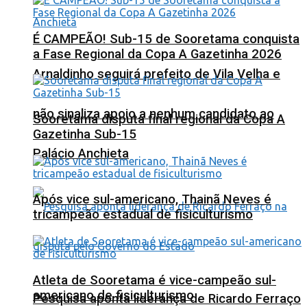
É CAMPEÃO! Sub-15 de Sooretama conquista
a Fase Regional da Copa A Gazetinha 2026
Arnaldinho seguirá prefeito de Vila Velha e
não sinaliza apoio a nenhum candidato ao
Sooretama disputa final regional da Copa A
Gazetinha Sub-15
Palácio Anchieta
Após vice sul-americano, Thainã Neves é
tricampeão estadual de fisiculturismo
Atleta de Sooretama é vice-campeão sul-
americano de fisiculturismo
Pesquisa aponta liderança de Ricardo Ferraço