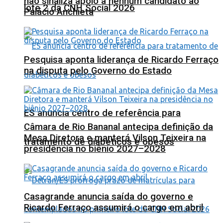
não sinaliza apoio a nenhum candidato ao
lote 2 da CNH Social 2026
Palácio Anchieta
Pesquisa aponta liderança de Ricardo Ferraço
na disputa pelo Governo do Estado
ES anuncia centro de referência para
Câmara de Rio Bananal antecipa definição da
Mesa Diretora e manterá Vilson Teixeira na
tratamento de diabéticos e obesos
presidência no biênio 2027–2028
Casagrande anuncia saída do governo e
Ricardo Ferraço assumirá o cargo em abril