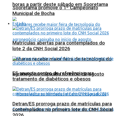
horas a partir deste sábado em Sooretama
Sooretama promove o 1º Campeonato
Municipal de Bocha
Estado
Matrículas abertas para contemplados do
lote 2 da CNH Social 2026
Linhares recebe maior feira de tecnologia do
ES anuncia centro de referência para
agronegócio capixaba no início de agosto
tratamento de diabéticos e obesos
Detran/ES prorroga prazo de matrículas para
contemplados no primeiro lote do CNH Social
2026