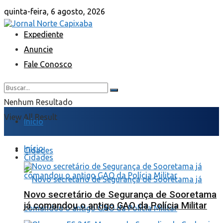
quinta-feira, 6 agosto, 2026
Expediente
Anuncie
Fale Conosco
Nenhum Resultado
View All Result
Início
Início
Cidades
Cidades
Novo secretário de Segurança de Sooretama
já comandou o antigo GAO da Polícia Militar