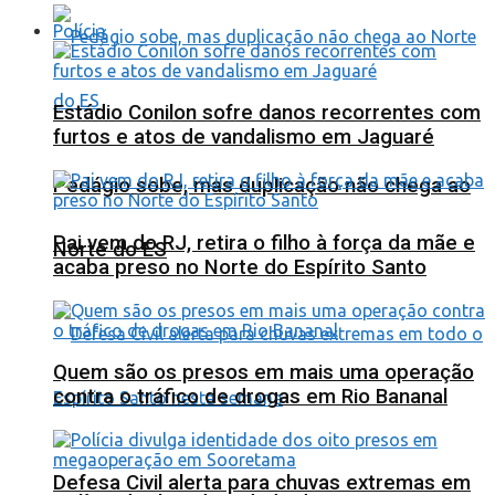
Polícia
Estádio Conilon sofre danos recorrentes com
furtos e atos de vandalismo em Jaguaré
Pedágio sobe, mas duplicação não chega ao
Pai vem do RJ, retira o filho à força da mãe e
Norte do ES
acaba preso no Norte do Espírito Santo
Quem são os presos em mais uma operação
contra o tráfico de drogas em Rio Bananal
Defesa Civil alerta para chuvas extremas em