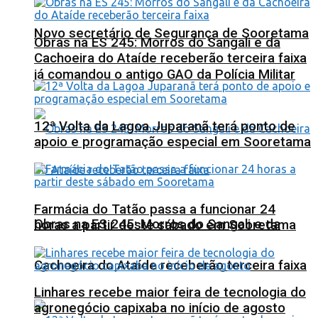
Novo secretário de Segurança de Sooretama
Obras na ES 245: Morros do Sangali e da
Cachoeira do Ataíde receberão terceira faixa
já comandou o antigo GAO da Polícia Militar
12ª Volta da Lagoa Juparanã terá ponto de
apoio e programação especial em Sooretama
Farmácia do Tatão passa a funcionar 24
Obras na ES 245: Morros do Sangali e da
horas a partir deste sábado em Sooretama
Cachoeira do Ataíde receberão terceira faixa
Linhares recebe maior feira de tecnologia do
agronegócio capixaba no início de agosto