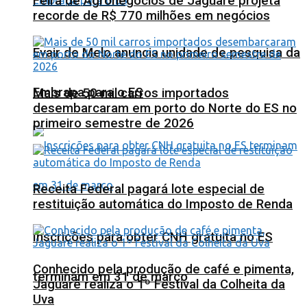
Feira de Agronegócios de Jaguaré projeta
recorde de R$ 770 milhões em negócios
Evair de Melo anuncia unidade de pesquisa da
Embrapa para o ES
Mais de 50 mil carros importados
desembarcaram em porto do Norte do ES no
primeiro semestre de 2026
Receita Federal pagará lote especial de
restituição automática do Imposto de Renda
Inscrições para obter CNH gratuita no ES
Conhecido pela produção de café e pimenta,
terminam em 31 de março
Jaguaré realiza o 1º Festival da Colheita da
Uva