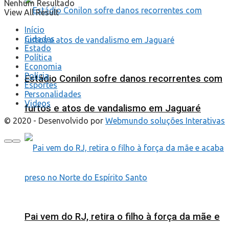
Nenhum Resultado
View All Result
Início
Cidades
Estado
Política
Economia
Polícia
Estádio Conilon sofre danos recorrentes com
Esportes
Personalidades
Videos
furtos e atos de vandalismo em Jaguaré
© 2020 - Desenvolvido por
Webmundo soluções Interativas
Pai vem do RJ, retira o filho à força da mãe e