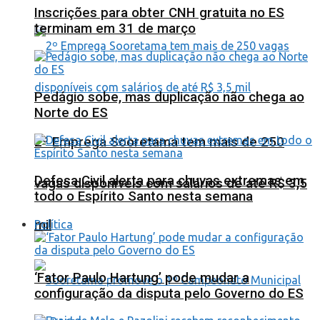
Inscrições para obter CNH gratuita no ES
terminam em 31 de março
Pedágio sobe, mas duplicação não chega ao
Norte do ES
2º Emprega Sooretama tem mais de 250
Defesa Civil alerta para chuvas extremas em
vagas disponíveis com salários de até R$ 3,5
todo o Espírito Santo nesta semana
mil
Política
‘Fator Paulo Hartung’ pode mudar a
configuração da disputa pelo Governo do ES