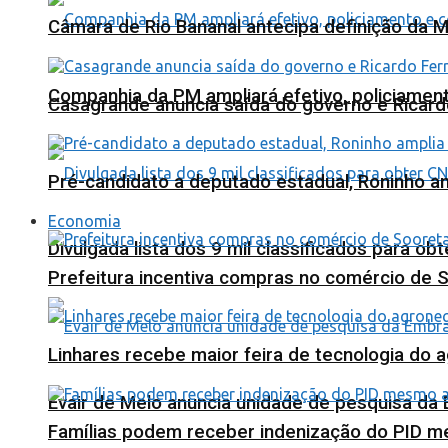
Câmara de Rio Bananal antecipa definição da M
Companhia da PM ampliará efetivo, policiame
Casagrande anuncia saída do governo e Ricard
Pré-candidato a deputado estadual, Roninho am
Economia
Divulgada lista dos 9 mil classificados para ob
Prefeitura incentiva compras no comércio de 
Linhares recebe maior feira de tecnologia do 
Evair de Melo anuncia unidade de pesquisa da
Famílias podem receber indenização do PID m