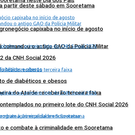
Sooretama neste Dia dos Pais
 a partir deste sábado em Sooretama
agronegócio capixaba no início de agosto
 comandou o antigo GAO da Polícia Militar
 2 da CNH Social 2026
to de diabéticos e obesos
eira do Ataíde receberão terceira faixa
contemplados no primeiro lote do CNH Social 2026
nto e combate à criminalidade em Sooretama