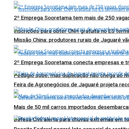
2º Emprega Sooretama tem mais de 250 vagas d
Inscrições para obter CNH gratuita no ES ter
Missão China: produtores rurais de Jaguaré vã
2º Emprega Sooretama conecta empresas e tr
Pedágio sobe, mas duplicação não chega ao N
Feira de Agronegócios de Jaguaré projeta re
Mais de 50 mil carros importados desembarca
Defesa Civil alerta para chuvas extremas em t