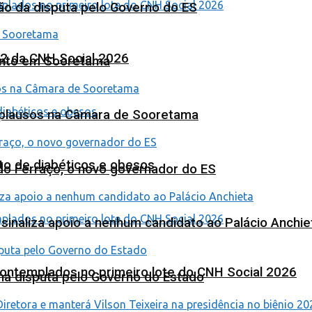
ão da disputa pelo Governo do ES
 2 da CNH Social 2026
ento em Sooretama
Aplausos na Câmara de Sooretama
to de diabéticos e obesos
ardo Ferraço, o novo governador do ES
o sinaliza apoio a nenhum candidato ao Palácio Anchie
contemplados no primeiro lote do CNH Social 2026
na disputa pelo Governo do Estado