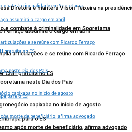
esa Diretora e manterá Vilson Teixeira na presidênc
nto e combate à criminalidade em Sooretama
o Ferraço assumirá o cargo em abril
plia articulações e se reúne com Ricardo Ferraço
ter CNH gratuita no ES
Sooretama neste Dia dos Pais
agronegócio capixaba no início de agosto
 Embrapa para o ES
esmo após morte de beneficiário, afirma advogado