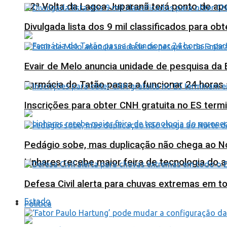
12ª Volta da Lagoa Juparanã terá ponto de a
Divulgada lista dos 9 mil classificados para ob
Evair de Melo anuncia unidade de pesquisa da
Farmácia do Tatão passa a funcionar 24 horas
Inscrições para obter CNH gratuita no ES ter
Pedágio sobe, mas duplicação não chega ao N
Linhares recebe maior feira de tecnologia do 
Defesa Civil alerta para chuvas extremas em t
Estado
Política