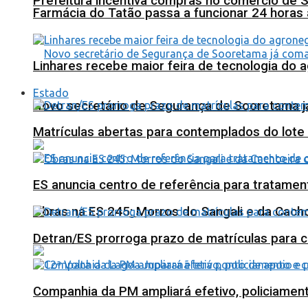
Prefeitura incentiva compras no comércio de 
Farmácia do Tatão passa a funcionar 24 horas
Linhares recebe maior feira de tecnologia do 
Estado
Novo secretário de Segurança de Sooretama já
Matrículas abertas para contemplados do lote
ES anuncia centro de referência para tratamen
Obras na ES 245: Morros do Sangali e da Cacho
Detran/ES prorroga prazo de matrículas para 
Companhia da PM ampliará efetivo, policiame