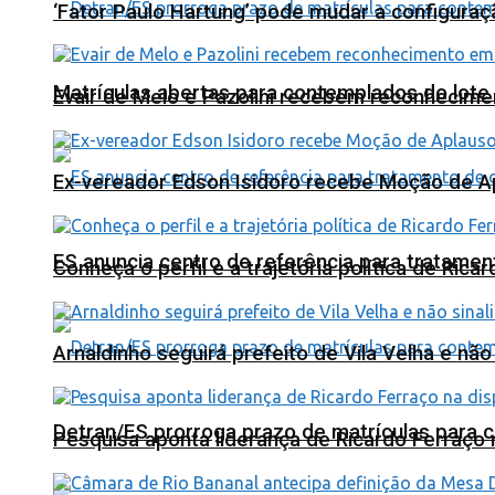
‘Fator Paulo Hartung’ pode mudar a configuraç
Matrículas abertas para contemplados do lote
Evair de Melo e Pazolini recebem reconhecim
Ex-vereador Edson Isidoro recebe Moção de 
ES anuncia centro de referência para tratamen
Conheça o perfil e a trajetória política de Ric
Arnaldinho seguirá prefeito de Vila Velha e nã
Detran/ES prorroga prazo de matrículas para 
Pesquisa aponta liderança de Ricardo Ferraço 