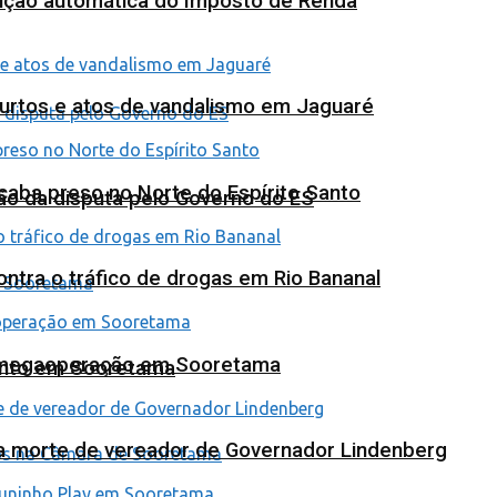
tuição automática do Imposto de Renda
furtos e atos de vandalismo em Jaguaré
 acaba preso no Norte do Espírito Santo
ão da disputa pelo Governo do ES
tra o tráfico de drogas em Rio Bananal
em megaoperação em Sooretama
ento em Sooretama
na morte de vereador de Governador Lindenberg