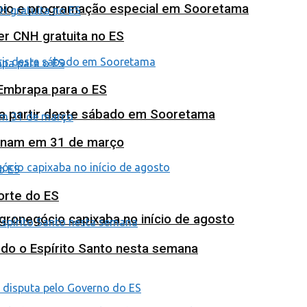
poio e programação especial em Sooretama
ter CNH gratuita no ES
 Embrapa para o ES
 a partir deste sábado em Sooretama
minam em 31 de março
orte do ES
agronegócio capixaba no início de agosto
odo o Espírito Santo nesta semana