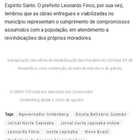
Espírito Santo. O prefeito Leonardo Finco, por sua vez,
lembrou que as obras entregues e viabilizadas no
município representam o cumprimento de compromissos
assumidos com a população, em atendimento a
reivindicações dos próprios moradores.
Inauguração das obras de estabilização das margens do Córrego XV de
Novembro, com contenção através de estrutura de gabião
O SAMU 192 está em operação em Governador
Lindenberg desde o início de agosto
Tags:
#governador lindenberg
Escola Belizário Gusmão
Jornal Norte Capixaba
jornal norte capixaba online
Leonardo Finco
norte capixaba
Novo Brasil