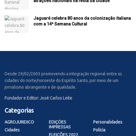
atrações nacionais na festa da cidade
Jaguaré celebra 80 anos da colonização italiana
com a 14ª Semana Cultural
Desde 29/02/2003 promovendo a integração regional entre as
cidades do norte/noroeste do Espírito Santo, por meio de um
jornalismo abrangente e de qualidade.
Fundador e Editor: José Carlos Leite
Categorias
AGROJURIDICO
EDIÇÕES
Personalidades
IMPRESSAS
Cidades
Polícia
ELEIÇÕES 2022