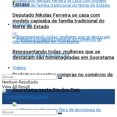
Ferraço
Deputado Nikolas Ferreira se casa com
modelo capixaba de família tradicional do
Economia
Norte do Estado
Representando todas: mulheres que se
destacam são homenageadas em Sooretama
Videos
Prefeitura incentiva compras no comércio de
Nenhum Resultado
View All Result
Sooretama neste Dia dos Pais