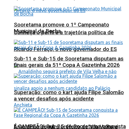
Sooretama promove o 1º Campeonato
Municipal de Bocha
Conheça o perfil e a trajetória política de
Ricardo Ferraço, o novo governador do ES
Sub-11 e Sub-15 de Sooretama disputam as
finais gerais da 51ª Copa A Gazetinha 2026
Superação: como o kart ajuda Filipe Salomão
a vencer desafios após acidente
É CAMPEÃO! Sub-15 de Sooretama conquista
Arnaldinho seguirá prefeito de Vila Velha e