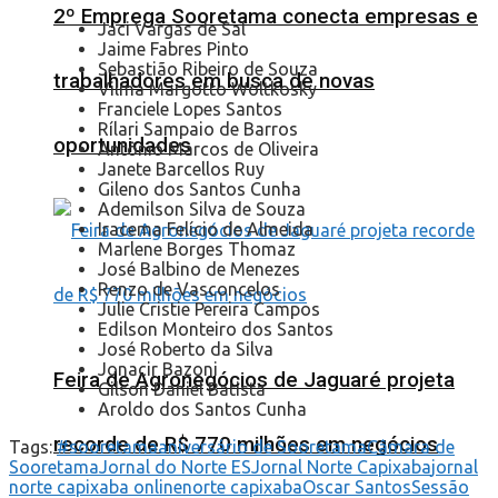
2º Emprega Sooretama conecta empresas e
Jaci Vargas de Sal
Jaime Fabres Pinto
Sebastião Ribeiro de Souza
trabalhadores em busca de novas
Vilma Margotto Woltkosky
Franciele Lopes Santos
Rílari Sampaio de Barros
oportunidades
Antônio Marcos de Oliveira
Janete Barcellos Ruy
Gileno dos Santos Cunha
Ademilson Silva de Souza
Iracema Felício de Almeida
Marlene Borges Thomaz
José Balbino de Menezes
Renzo de Vasconcelos
Julie Cristie Pereira Campos
Edilson Monteiro dos Santos
José Roberto da Silva
Jonacir Bazoni
Feira de Agronegócios de Jaguaré projeta
Gilson Daniel Batista
Aroldo dos Santos Cunha
recorde de R$ 770 milhões em negócios
Tags:
#sooretama
aniversário de Sooretama
Câmara de
Sooretama
Jornal do Norte ES
Jornal Norte Capixaba
jornal
norte capixaba online
norte capixaba
Oscar Santos
Sessão