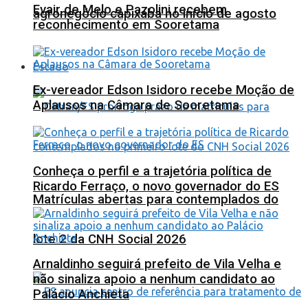
Evair de Melo e Pazolini recebem
agronegócio capixaba no início de agosto
reconhecimento em Sooretama
Estado
Ex-vereador Edson Isidoro recebe Moção de
Aplausos na Câmara de Sooretama
Conheça o perfil e a trajetória política de
Ricardo Ferraço, o novo governador do ES
Matrículas abertas para contemplados do
lote 2 da CNH Social 2026
Arnaldinho seguirá prefeito de Vila Velha e
não sinaliza apoio a nenhum candidato ao
Palácio Anchieta