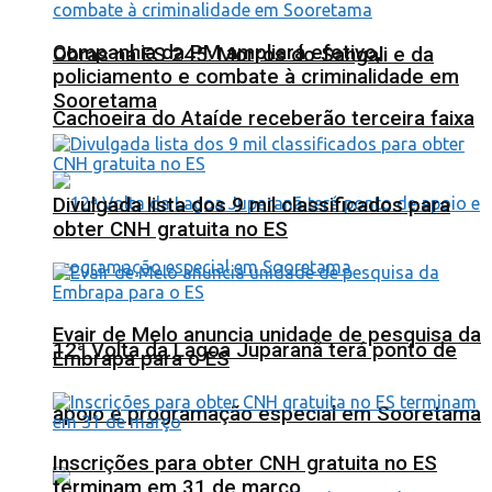
Companhia da PM ampliará efetivo,
Obras na ES 245: Morros do Sangali e da
policiamento e combate à criminalidade em
Sooretama
Cachoeira do Ataíde receberão terceira faixa
Divulgada lista dos 9 mil classificados para
obter CNH gratuita no ES
Evair de Melo anuncia unidade de pesquisa da
12ª Volta da Lagoa Juparanã terá ponto de
Embrapa para o ES
apoio e programação especial em Sooretama
Inscrições para obter CNH gratuita no ES
terminam em 31 de março