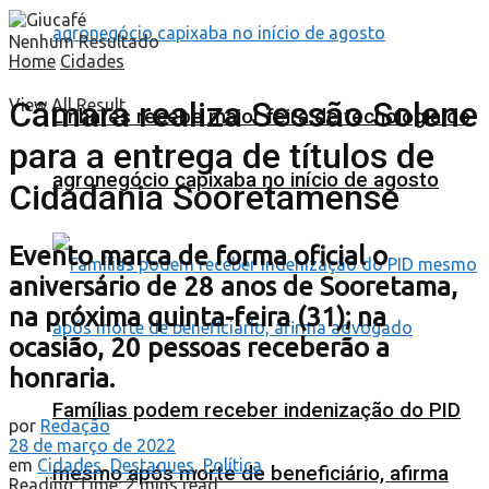
Nenhum Resultado
Home
Cidades
Câmara realiza Sessão Solene
View All Result
Linhares recebe maior feira de tecnologia do
para a entrega de títulos de
agronegócio capixaba no início de agosto
Cidadania Sooretamense
Evento marca de forma oficial o
aniversário de 28 anos de Sooretama,
na próxima quinta-feira (31); na
ocasião, 20 pessoas receberão a
honraria.
Famílias podem receber indenização do PID
por
Redação
28 de março de 2022
em
Cidades
,
Destaques
,
Política
mesmo após morte de beneficiário, afirma
Reading Time: 2 mins read