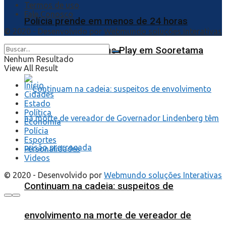
Termos de uso
Fale Conosco
Polícia prende em menos de 24 horas
© 2020 - Desenvolvido por
Webmundo soluções Interativas
assassino de Juninho Play em Sooretama
Nenhum Resultado
View All Result
Início
Cidades
Estado
Política
Economia
Polícia
Esportes
Personalidades
Videos
© 2020 - Desenvolvido por
Webmundo soluções Interativas
Continuam na cadeia: suspeitos de
envolvimento na morte de vereador de