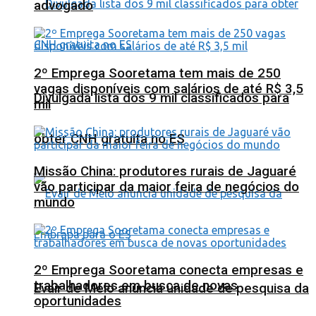
advogado
2º Emprega Sooretama tem mais de 250
vagas disponíveis com salários de até R$ 3,5
Divulgada lista dos 9 mil classificados para
mil
obter CNH gratuita no ES
Missão China: produtores rurais de Jaguaré
vão participar da maior feira de negócios do
mundo
2º Emprega Sooretama conecta empresas e
trabalhadores em busca de novas
Evair de Melo anuncia unidade de pesquisa da
oportunidades