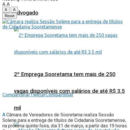
A
A
A
A
advogado
Reset
2º Emprega Sooretama tem mais de 250
vagas disponíveis com salários de até R$ 3,5
Compartilhar
Twittar
Compartilhar
mil
A
Câmara de Vereadores de Sooretama realiza Sessão
Solene para a entrega de títulos de Cidadania Sooretamense,
na próxima quinta-feira, dia 31 de março, a partir das 19 horas.