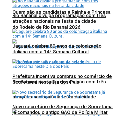
Quem são as candidatas à Rainha e Princesa
Rio Bananal divulga programação com três
atrações nacionais na festa da cidade
do Rodeio de Rio Bananal 2026
Jaguaré celebra 80 anos da colonização
italiana com a 14ª Semana Cultural
Prefeitura incentiva compras no comércio de
Rio Bananal divulga programação com três
Sooretama neste Dia dos Pais
atrações nacionais na festa da cidade
Novo secretário de Segurança de Sooretama
já comandou o antigo GAO da Polícia Militar