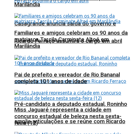
Marilândia
Casagrande anuncia saída do governo e
Familiares e amigos celebram os 90 anos da
matriarca Tarcila Carminate Altoé em
Ricardo Ferraço assumirá o cargo em abril
Marilândia
Pai de prefeito e vereador de Rio Bananal
completa 101 anos de idade
Pré-candidato a deputado estadual, Roninho
Miss Jaguaré representa a cidade em
concurso estadual de beleza nesta sexta-
amplia articulações e se reúne com Ricardo
feira (12)