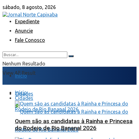
sábado, 8 agosto, 2026
Expediente
Anuncie
Fale Conosco
Nenhum Resultado
View All Result
Início
Início
Cidades
Cidades
Quem são as candidatas à Rainha e Princesa
do Rodeio de Rio Bananal 2026