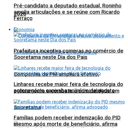
Pré-candidato a deputado estadual, Roninho
amplia articulações e se reúne com Ricardo
2026
Ferraço
Economia
Prefeitura incentiva compras no comércio de
Sooretama neste Dia dos Pais
Companhia da PM ampliará efetivo,
Linhares recebe maior feira de tecnologia do
agronegócio capixaba no início de agosto
policiamento e combate à criminalidade em
Sooretama
Famílias podem receber indenização do PID
mesmo após morte de beneficiário, afirma