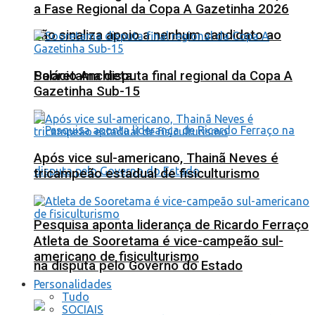
a Fase Regional da Copa A Gazetinha 2026
não sinaliza apoio a nenhum candidato ao
Sooretama disputa final regional da Copa A
Palácio Anchieta
Gazetinha Sub-15
Após vice sul-americano, Thainã Neves é
tricampeão estadual de fisiculturismo
Pesquisa aponta liderança de Ricardo Ferraço
Atleta de Sooretama é vice-campeão sul-
americano de fisiculturismo
na disputa pelo Governo do Estado
Personalidades
Tudo
SOCIAIS