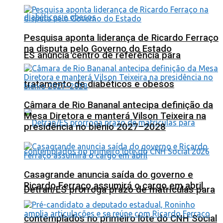
Pesquisa aponta liderança de Ricardo Ferraço
na disputa pelo Governo do Estado
ES anuncia centro de referência para
tratamento de diabéticos e obesos
Câmara de Rio Bananal antecipa definição da
Mesa Diretora e manterá Vilson Teixeira na
presidência no biênio 2027–2028
Casagrande anuncia saída do governo e
Ricardo Ferraço assumirá o cargo em abril
Detran/ES prorroga prazo de matrículas para
contemplados no primeiro lote do CNH Social