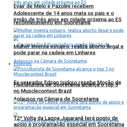
Evair de Melo e Pazolini recebem
Adolescente de 14 anos mata os pais e o
irmão de três anos em cidade próxima ao ES
reconhecimento em Sooretama
Mulher inventa estupro, realiza aborto ilegal e
pode parar na cadeia em Linhares
Esportes
Ex-vereador Edson Isidoro recebe Moção de
Fisiculturista de Sooretama alcança o top 3
no Musclecontest Brazil
Aplausos na Câmara de Sooretama
12ª Volta da Lagoa Juparanã terá ponto de
apoio e programação especial em Sooretama