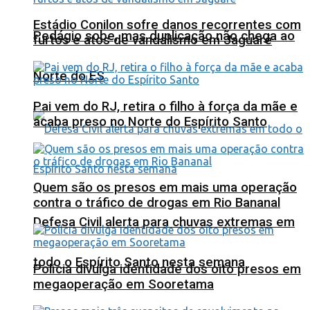
Estádio Conilon sofre danos recorrentes com
Pedágio sobe, mas duplicação não chega ao
furtos e atos de vandalismo em Jaguaré
Norte do ES
Pai vem do RJ, retira o filho à força da mãe e
acaba preso no Norte do Espírito Santo
Quem são os presos em mais uma operação
contra o tráfico de drogas em Rio Bananal
Defesa Civil alerta para chuvas extremas em
todo o Espírito Santo nesta semana
Polícia divulga identidade dos oito presos em
megaoperação em Sooretama