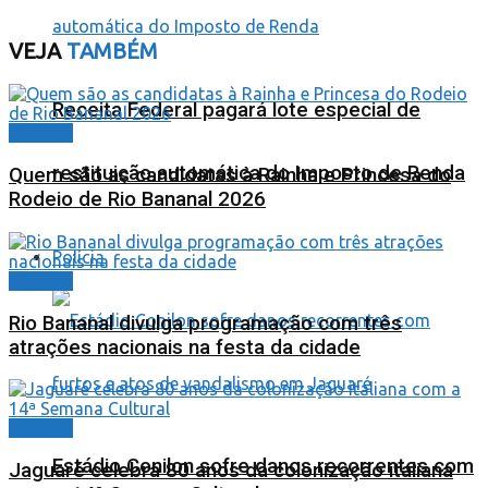
VEJA
TAMBÉM
Receita Federal pagará lote especial de
Cidades
restituição automática do Imposto de Renda
Quem são as candidatas à Rainha e Princesa do
Rodeio de Rio Bananal 2026
Polícia
Cidades
Rio Bananal divulga programação com três
atrações nacionais na festa da cidade
Cidades
Estádio Conilon sofre danos recorrentes com
Jaguaré celebra 80 anos da colonização italiana