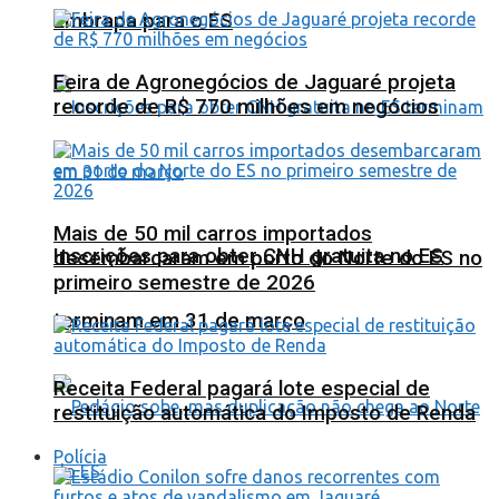
Embrapa para o ES
Feira de Agronegócios de Jaguaré projeta
recorde de R$ 770 milhões em negócios
Mais de 50 mil carros importados
Inscrições para obter CNH gratuita no ES
desembarcaram em porto do Norte do ES no
primeiro semestre de 2026
terminam em 31 de março
Receita Federal pagará lote especial de
restituição automática do Imposto de Renda
Polícia