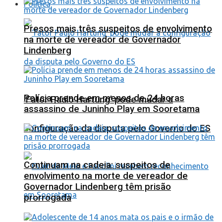
Política
Presos mais três suspeitos de envolvimento
na morte de vereador de Governador
Lindenberg
Polícia prende em menos de 24 horas
‘Fator Paulo Hartung’ pode mudar a
assassino de Juninho Play em Sooretama
configuração da disputa pelo Governo do ES
Continuam na cadeia: suspeitos de
envolvimento na morte de vereador de
Governador Lindenberg têm prisão
prorrogada