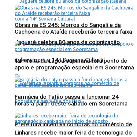
Obras na ES 245: Morros do Sangali e da
Cachoeira do Ataíde receberão terceira faixa
Jaguaré celebra 80 anos da colonização
italiana com a 14ª Semana Cultural
12ª Volta da Lagoa Juparanã terá ponto de
apoio e programação especial em Sooretama
Farmácia do Tatão passa a funcionar 24
horas a partir deste sábado em Sooretama
Prefeitura incentiva compras no comércio de
Linhares recebe maior feira de tecnologia do