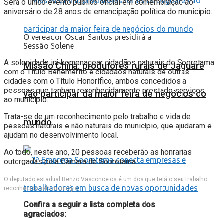
Será o único evento público oficial em comemoração ao
aniversário de 28 anos de emancipação política do município.
O vereador Oscar Santos presidirá a
Sessão Solene
A solenidade irá homenagear cidadãos naturais de Sooretama
Missão China: produtores rurais de Jaguaré
com o Título Benemérito e cidadãos naturais de outras
cidades com o Título Honorífico, ambos concedidos a
pessoas que tenham reconhecidamente prestado serviços
vão participar da maior feira de negócios do
ao município.
Trata-se de um reconhecimento pelo trabalho e vida de
mundo
pessoas naturais e não naturais do município, que ajudaram e
ajudam no desenvolvimento local.
Ao todo, neste ano, 20 pessoas receberão as honrarias
outorgadas pela Câmara de Sooretama.
O deputado estadual Renzo Vasconcelos é um dos que terá o seu trabalho
reconhecido pelo município
Confira a seguir a lista completa dos
agraciados: