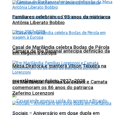
Familiares celebram os 95 anos da matriarca
Antônia Liberato Bobbio
Casal de Marilândia celebra Bodas de Pérola
Câmara de Rio Bananal antecipa definição da
em viagem à Europa
Mesa Diretora e manterá Vilson Teixeira na
presidência no biênio 2027–2028
Em Marilândia: Famílias Lorenzoni e Camata
comemoram os 86 anos do patriarca
Zeferino Lorenzoni
Sociais – Aniversário em dose dupla em