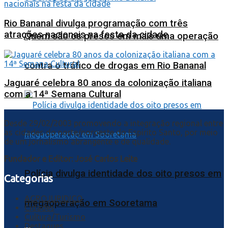
Rio Bananal divulga programação com três
atrações nacionais na festa da cidade
Quem são os presos em mais uma operação
contra o tráfico de drogas em Rio Bananal
Jaguaré celebra 80 anos da colonização italiana
com a 14ª Semana Cultural
Desde 29/02/2003 promovendo a integração regional entre
as cidades do norte/noroeste do Espírito Santo, por meio
de um jornalismo abrangente e de qualidade.
Fundador e Editor: José Carlos Leite
Polícia divulga identidade dos oito presos em
Categorias
AGROJURIDICO
megaoperação em Sooretama
Cidades
Cultura/Turismo
Destaques