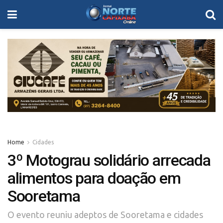
Home
Cidades
3º Motograu solidário arrecada
alimentos para doação em
Sooretama
O evento reuniu adeptos de Sooretama e cidades