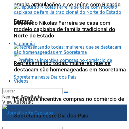
amplia articulações e se reúne com Ricardo
Ferraço
Deputado Nikolas Ferreira se casa com
modelo capixaba de família tradicional do
Norte do Estado
Economia
Representando todas: mulheres que se
destacam são homenageadas em Sooretama
Videos
Nenhum Resultado
Prefeitura incentiva compras no comércio de
View All Result
Sooretama neste Dia dos Pais