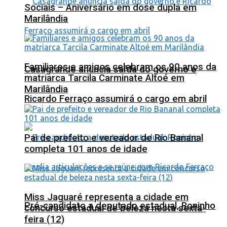
Sociais – Aniversário em dose dupla em
Marilândia
Familiares e amigos celebram os 90 anos da
Casagrande anuncia saída do governo e
matriarca Tarcila Carminate Altoé em
Marilândia
Ricardo Ferraço assumirá o cargo em abril
Pai de prefeito e vereador de Rio Bananal
completa 101 anos de idade
Miss Jaguaré representa a cidade em
Pré-candidato a deputado estadual, Roninho
concurso estadual de beleza nesta sexta-
feira (12)