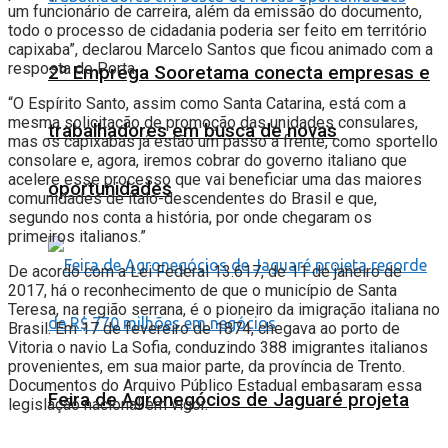
um funcionário de carreira, além da emissão do documento,
todo o processo de cidadania poderia ser feito em território
capixaba”, declarou Marcelo Santos que ficou animado com a
resposta de Porta.
2º Emprega Sooretama conecta empresas e
“O Espírito Santo, assim como Santa Catarina, está com a
mesma solicitação de promoção das unidades consulares,
trabalhadores em busca de novas
mas os capixabas já estão um passo à frente, como sportello
consolare e, agora, iremos cobrar do governo italiano que
acelere esse processo que vai beneficiar uma das maiores
oportunidades
comunidades de ítalo-descendentes do Brasil e que,
segundo nos conta a história, por onde chegaram os
primeiros italianos.”
De acordo com a Lei Federal 13.617, de 11 de janeiro de
2017, há o reconhecimento de que o município de Santa
Teresa, na região serrana, é o pioneiro da imigração italiana no
Brasil. Em 17 de fevereiro de 1874, chegava ao porto de
Vitoria o navio La Sofia, conduzindo 388 imigrantes italianos
provenientes, em sua maior parte, da província de Trento.
Documentos do Arquivo Público Estadual embasaram essa
Feira de Agronegócios de Jaguaré projeta
legislação nacional em vigor.