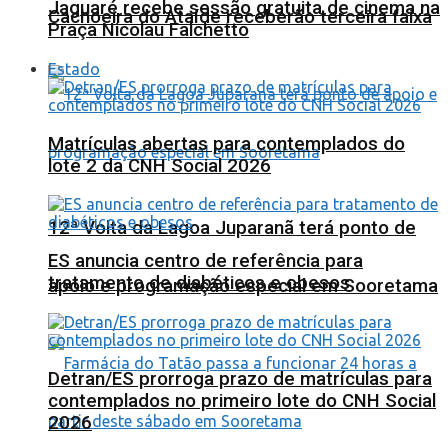
Jaguaré recebe sessão gratuita de cinema na
Cachoeira do Ataíde receberão terceira faixa
Praça Nicolau Falchetto
Estado
Matrículas abertas para contemplados do
lote 2 da CNH Social 2026
12ª Volta da Lagoa Juparanã terá ponto de
ES anuncia centro de referência para
tratamento de diabéticos e obesos
apoio e programação especial em Sooretama
Detran/ES prorroga prazo de matrículas para
contemplados no primeiro lote do CNH Social
2026