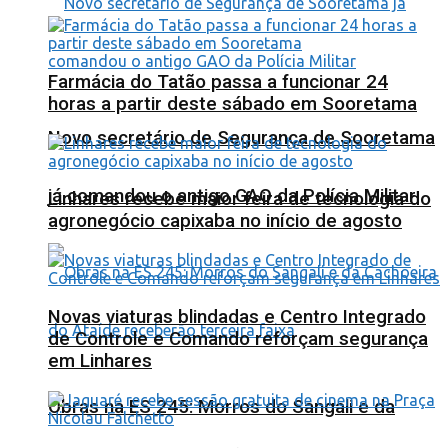
Farmácia do Tatão passa a funcionar 24
horas a partir deste sábado em Sooretama
Novo secretário de Segurança de Sooretama
já comandou o antigo GAO da Polícia Militar
Linhares recebe maior feira de tecnologia do
agronegócio capixaba no início de agosto
Novas viaturas blindadas e Centro Integrado
de Controle e Comando reforçam segurança
em Linhares
Obras na ES 245: Morros do Sangali e da