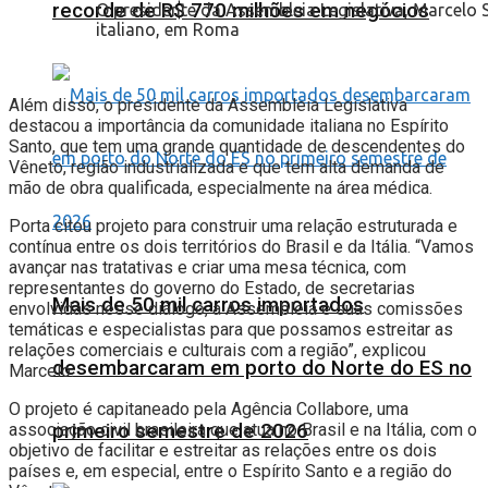
recorde de R$ 770 milhões em negócios
O presidente da Assembleia Legislativa, Marcelo 
italiano, em Roma
Além disso, o presidente da Assembleia Legislativa
destacou a importância da comunidade italiana no Espírito
Santo, que tem uma grande quantidade de descendentes do
Vêneto, região industrializada e que tem alta demanda de
mão de obra qualificada, especialmente na área médica.
Porta citou projeto para construir uma relação estruturada e
contínua entre os dois territórios do Brasil e da Itália. “Vamos
avançar nas tratativas e criar uma mesa técnica, com
representantes do governo do Estado, de secretarias
Mais de 50 mil carros importados
envolvidas nesse diálogo, a Assembleia e suas comissões
temáticas e especialistas para que possamos estreitar as
relações comerciais e culturais com a região”, explicou
desembarcaram em porto do Norte do ES no
Marcelo.
O projeto é capitaneado pela Agência Collabore, uma
primeiro semestre de 2026
associação civil brasileira que atua no Brasil e na Itália, com o
objetivo de facilitar e estreitar as relações entre os dois
países e, em especial, entre o Espírito Santo e a região do