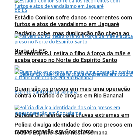
Estádio Conilon sofre danos recorrentes com
furtos e atos de vandalismo em Jaguaré
Pedágio sobe, mas duplicação não chega ao
Norte do ES
Pai vem do RJ, retira o filho à força da mãe e
acaba preso no Norte do Espírito Santo
Quem são os presos em mais uma operação
contra o tráfico de drogas em Rio Bananal
Defesa Civil alerta para chuvas extremas em
Polícia divulga identidade dos oito presos em
megaoperação em Sooretama
todo o Espírito Santo nesta semana