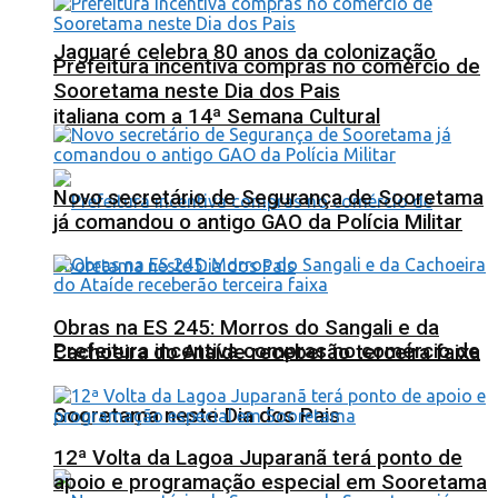
Jaguaré celebra 80 anos da colonização
Prefeitura incentiva compras no comércio de
Sooretama neste Dia dos Pais
italiana com a 14ª Semana Cultural
Novo secretário de Segurança de Sooretama
já comandou o antigo GAO da Polícia Militar
Obras na ES 245: Morros do Sangali e da
Prefeitura incentiva compras no comércio de
Cachoeira do Ataíde receberão terceira faixa
Sooretama neste Dia dos Pais
12ª Volta da Lagoa Juparanã terá ponto de
apoio e programação especial em Sooretama