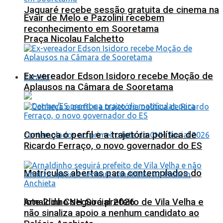
Jaguaré recebe sessão gratuita de cinema na
Evair de Melo e Pazolini recebem
reconhecimento em Sooretama
Praça Nicolau Falchetto
Ex-vereador Edson Isidoro recebe Moção de
Estado
Aplausos na Câmara de Sooretama
Conheça o perfil e a trajetória política de
Ricardo Ferraço, o novo governador do ES
Matrículas abertas para contemplados do
lote 2 da CNH Social 2026
Arnaldinho seguirá prefeito de Vila Velha e
não sinaliza apoio a nenhum candidato ao