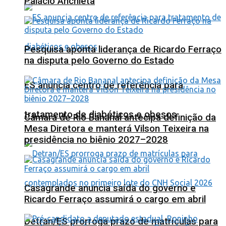
Palácio Anchieta
Pesquisa aponta liderança de Ricardo Ferraço
na disputa pelo Governo do Estado
ES anuncia centro de referência para
tratamento de diabéticos e obesos
Câmara de Rio Bananal antecipa definição da
Mesa Diretora e manterá Vilson Teixeira na
presidência no biênio 2027–2028
Casagrande anuncia saída do governo e
Ricardo Ferraço assumirá o cargo em abril
Detran/ES prorroga prazo de matrículas para