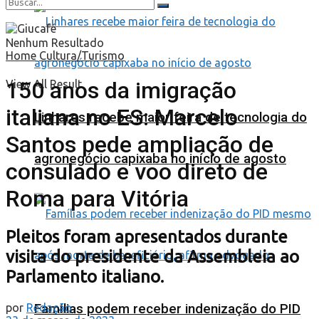
Nenhum Resultado
Home
Cultura/Turismo
150 anos da imigração
View All Result
italiana no ES: Marcelo
Linhares recebe maior feira de tecnologia do
Santos pede ampliação de
agronegócio capixaba no início de agosto
consulado e voo direto de
Roma para Vitória
Pleitos foram apresentados durante
visita do presidente da Assembleia ao
Parlamento italiano.
por
Redação
Famílias podem receber indenização do PID