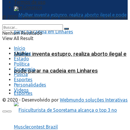
Termos de uso
Fale Conosco
© 2020 - Desenvolvido por
Webmundo soluções Interativas
Nenhum Resultado
View All Result
Início
Mulher inventa estupro, realiza aborto ilegal e
Cidades
Estado
Política
Economia
pode parar na cadeia em Linhares
Polícia
Esportes
Personalidades
Videos
Esportes
© 2020 - Desenvolvido por
Webmundo soluções Interativas