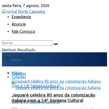
sexta-feira, 7 agosto, 2026
Expediente
Anuncie
Fale Conosco
Nenhum Resultado
View All Result
Início
Início
Cidades
Cidades
Jaguaré celebra 80 anos da colonização
italiana com a 14ª Semana Cultural