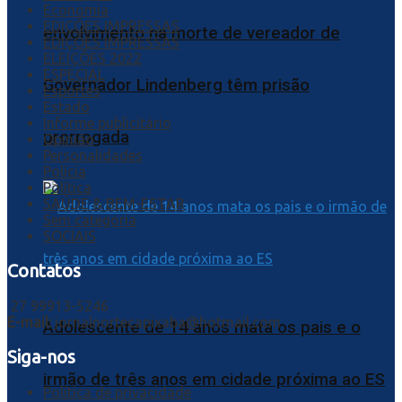
Economia
EDIÇÕES IMPRESSAS
envolvimento na morte de vereador de
EDIÇÕES IMPRESSAS
ELEIÇÕES 2022
ESPECIAL
Governador Lindenberg têm prisão
Esportes
Estado
Informe publicitário
prorrogada
Opinião
Personalidades
Polícia
Política
SAÚDE & BEM-ESTAR
Sem categoria
SOCIAIS
Contatos
27 99913-5246
E-mail:
jornalnortecapixaba@hotmail.com
Adolescente de 14 anos mata os pais e o
Siga-nos
irmão de três anos em cidade próxima ao ES
Política de privacidade