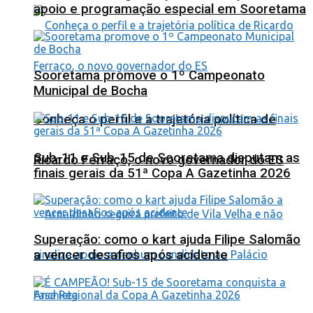
apoio e programação especial em Sooretama
Sooretama promove o 1º Campeonato
Municipal de Bocha
Conheça o perfil e a trajetória política de
Sub-11 e Sub-15 de Sooretama disputam as
Ricardo Ferraço, o novo governador do ES
finais gerais da 51ª Copa A Gazetinha 2026
Superação: como o kart ajuda Filipe Salomão
a vencer desafios após acidente