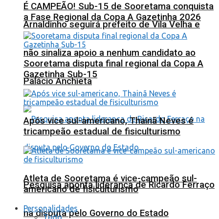
É CAMPEÃO! Sub-15 de Sooretama conquista
a Fase Regional da Copa A Gazetinha 2026
Arnaldinho seguirá prefeito de Vila Velha e
não sinaliza apoio a nenhum candidato ao
Sooretama disputa final regional da Copa A
Gazetinha Sub-15
Palácio Anchieta
Após vice sul-americano, Thainã Neves é
tricampeão estadual de fisiculturismo
Atleta de Sooretama é vice-campeão sul-
Pesquisa aponta liderança de Ricardo Ferraço
americano de fisiculturismo
Personalidades
na disputa pelo Governo do Estado
Tudo