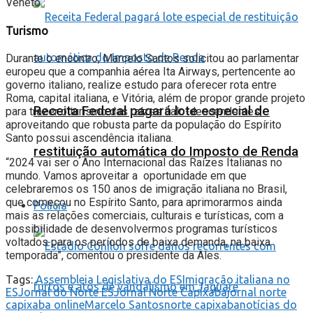
Vêneto.
Turismo
Durante o encontro, Marcelo Santos solicitou ao parlamentar
europeu que a companhia aérea Ita Airways, pertencente ao
governo italiano, realize estudo para oferecer rota entre
Roma, capital italiana, e Vitória, além de propor grande projeto
Receita Federal pagará lote especial de
para trazer o turismo das raízes ítalo-descendentes,
aproveitando que robusta parte da população do Espírito
Santo possui ascendência italiana.
restituição automática do Imposto de Renda
“2024 vai ser o Ano Internacional das Raízes Italianas no
mundo. Vamos aproveitar a oportunidade em que
celebraremos os 150 anos de imigração italiana no Brasil,
que começou no Espírito Santo, para aprimorarmos ainda
Polícia
mais as relações comerciais, culturais e turísticas, com a
possibilidade de desenvolvermos programas turísticos
voltados para os períodos de baixa demanda, na baixa
temporada”, comentou o presidente da Ales.
Tags:
Assembleia Legislativa do ES
Imigração italiana no
ES
Jornal do Norte ES
Jornal Norte Capixaba
jornal norte
capixaba online
Marcelo Santos
norte capixaba
notícias do