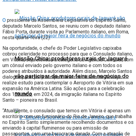
O
presidente da Assembleia Legislativa do Espírito Santo,
deputado Marcelo Santos, se reuniu com o deputado italiano
Fábio Porta, durante visita ao Parlamento italiano, em Roma,
nesta quarta-feira (22).
Na oportunidade, o chefe do Poder Legislativo capixaba
cobrou celeridade no processo para que o Consulado italiano,
Missão China: produtores rurais de Jaguaré
em Vitória, seja elevado à categoria de Agência Consular, com
um cônsul enviado pelo governo italiano e com todos os
poderes atribuídos à autoridade. Além disso, Marcelo Santos
vão participar da maior feira de negócios do
dialogou para que a companhia aérea italiana Ita Airways
realize estudo para contemplar o Aeroporto de Vitória em sua
expansão na América Latina. São ações para a celebração
mundo
dos 150 anos, em 2024, da imigração italiana no Espírito
Santo – pioneira no Brasil.
“Atualmente, o consulado que temos em Vitória é apenas um
escritório com um funcionário do Rio de Janeiro, que trabalha
no Espírito Santo simplesmente recolhendo documentos e os
enviando à capital fluminense ou para emissão de
passaportes, com uma burocracia danada. Com a atuação de