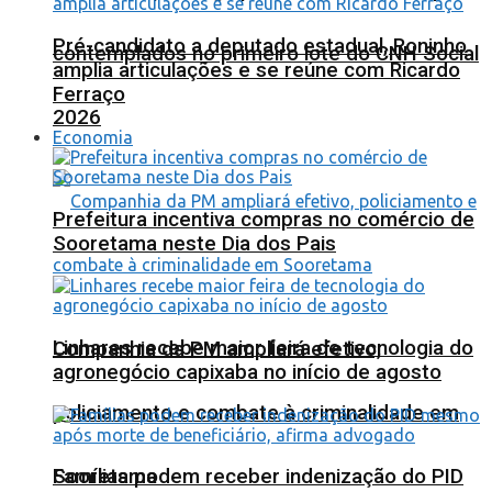
Pré-candidato a deputado estadual, Roninho
contemplados no primeiro lote do CNH Social
amplia articulações e se reúne com Ricardo
Ferraço
2026
Economia
Prefeitura incentiva compras no comércio de
Sooretama neste Dia dos Pais
Linhares recebe maior feira de tecnologia do
Companhia da PM ampliará efetivo,
agronegócio capixaba no início de agosto
policiamento e combate à criminalidade em
Sooretama
Famílias podem receber indenização do PID