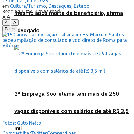
23 de março de 2023
em
Cultura/Turismo
,
Destaques
,
Estado
Reading Time: 3 mins read
mesmo após morte de beneficiário, afirma
A
A
A
A
Reset
advogado
2º Emprega Sooretama tem mais de 250
vagas disponíveis com salários de até R$ 3,5
Fotos: Guto Netto
mil
Compartilhar
Twittar
Compartilhar