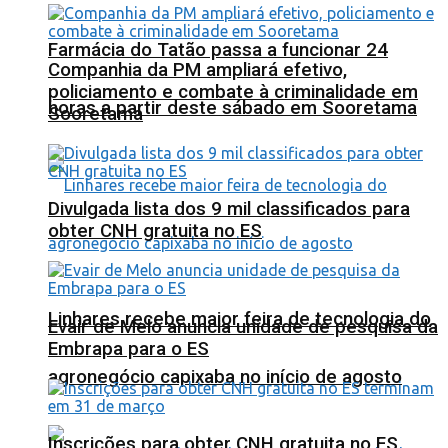
Farmácia do Tatão passa a funcionar 24
Companhia da PM ampliará efetivo,
policiamento e combate à criminalidade em
horas a partir deste sábado em Sooretama
Sooretama
Divulgada lista dos 9 mil classificados para
obter CNH gratuita no ES
Linhares recebe maior feira de tecnologia do
Evair de Melo anuncia unidade de pesquisa da
Embrapa para o ES
agronegócio capixaba no início de agosto
Inscrições para obter CNH gratuita no ES