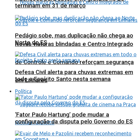
terminam em 31 de março
Pedágio sobe, mas duplicação não chega ao
Norte do ES
Novas viaturas blindadas e Centro Integrado
de Controle e Comando reforçam segurança
Defesa Civil alerta para chuvas extremas em
todo o Espírito Santo nesta semana
em Linhares
Política
‘Fator Paulo Hartung’ pode mudar a
configuração da disputa pelo Governo do ES