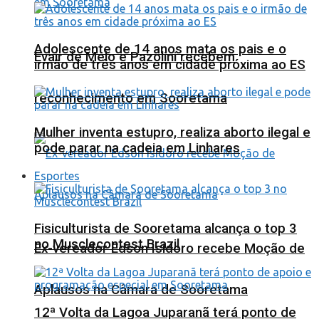
Adolescente de 14 anos mata os pais e o
Evair de Melo e Pazolini recebem
irmão de três anos em cidade próxima ao ES
reconhecimento em Sooretama
Mulher inventa estupro, realiza aborto ilegal e
pode parar na cadeia em Linhares
Esportes
Fisiculturista de Sooretama alcança o top 3
no Musclecontest Brazil
Ex-vereador Edson Isidoro recebe Moção de
Aplausos na Câmara de Sooretama
12ª Volta da Lagoa Juparanã terá ponto de