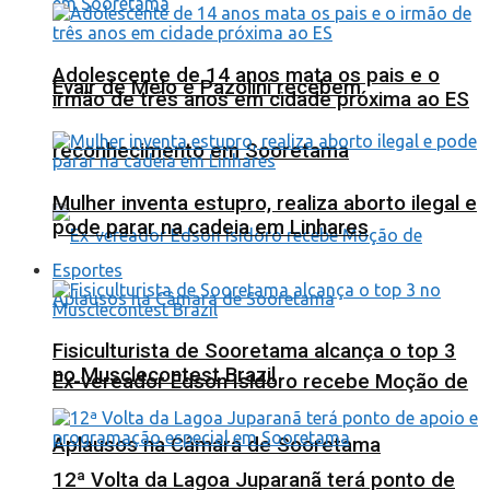
Adolescente de 14 anos mata os pais e o
Evair de Melo e Pazolini recebem
irmão de três anos em cidade próxima ao ES
reconhecimento em Sooretama
Mulher inventa estupro, realiza aborto ilegal e
pode parar na cadeia em Linhares
Esportes
Fisiculturista de Sooretama alcança o top 3
no Musclecontest Brazil
Ex-vereador Edson Isidoro recebe Moção de
Aplausos na Câmara de Sooretama
12ª Volta da Lagoa Juparanã terá ponto de