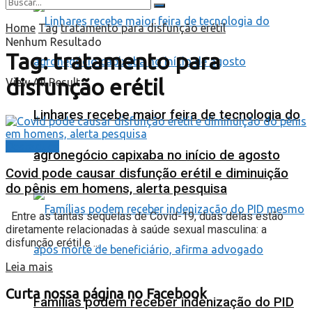
Home
Tag
tratamento para disfunção erétil
Nenhum Resultado
Tag:
tratamento para
disfunção erétil
View All Result
Linhares recebe maior feira de tecnologia do
Destaques
agronegócio capixaba no início de agosto
Covid pode causar disfunção erétil e diminuição
do pênis em homens, alerta pesquisa
Entre as tantas sequelas de Covid-19, duas delas estão
diretamente relacionadas à saúde sexual masculina: a
disfunção erétil e ...
Leia mais
Curta nossa página no Facebook
Famílias podem receber indenização do PID