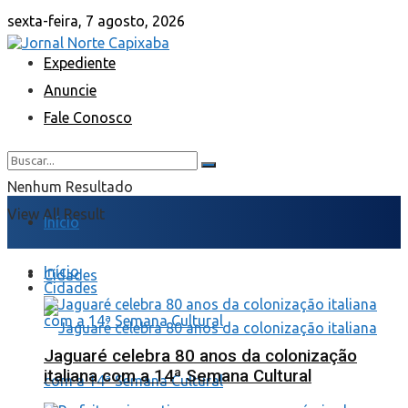
sexta-feira, 7 agosto, 2026
Expediente
Anuncie
Fale Conosco
Nenhum Resultado
View All Result
Início
Início
Cidades
Cidades
Jaguaré celebra 80 anos da colonização
italiana com a 14ª Semana Cultural