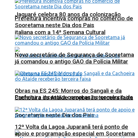
Jaguaré celebra 80 anos da colonização
Prefeitura incentiva compras no comércio de
Sooretama neste Dia dos Pais
italiana com a 14ª Semana Cultural
Novo secretário de Segurança de Sooretama
já comandou o antigo GAO da Polícia Militar
Obras na ES 245: Morros do Sangali e da
Prefeitura incentiva compras no comércio de
Cachoeira do Ataíde receberão terceira faixa
Sooretama neste Dia dos Pais
12ª Volta da Lagoa Juparanã terá ponto de
apoio e programação especial em Sooretama