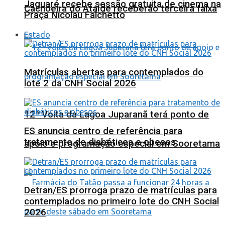
Jaguaré recebe sessão gratuita de cinema na
Cachoeira do Ataíde receberão terceira faixa
Praça Nicolau Falchetto
Estado
Matrículas abertas para contemplados do
lote 2 da CNH Social 2026
12ª Volta da Lagoa Juparanã terá ponto de
ES anuncia centro de referência para
tratamento de diabéticos e obesos
apoio e programação especial em Sooretama
Detran/ES prorroga prazo de matrículas para
contemplados no primeiro lote do CNH Social
2026