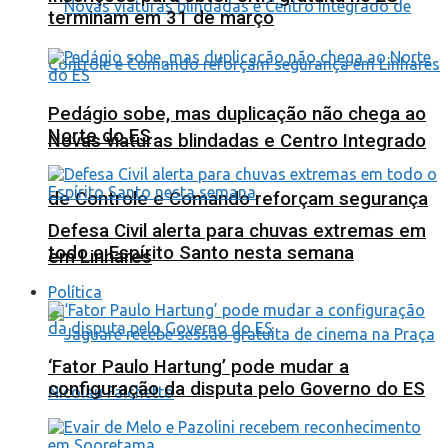
terminam em 31 de março
Pedágio sobe, mas duplicação não chega ao
Norte do ES
Novas viaturas blindadas e Centro Integrado
de Controle e Comando reforçam segurança
Defesa Civil alerta para chuvas extremas em
todo o Espírito Santo nesta semana
em Linhares
Política
‘Fator Paulo Hartung’ pode mudar a
configuração da disputa pelo Governo do ES