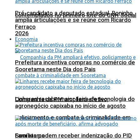
Pré-candidato a deputado estadual, Roninho
contemplados no primeiro lote do CNH Social
amplia articulações e se reúne com Ricardo
Ferraço
2026
Economia
Prefeitura incentiva compras no comércio de
Sooretama neste Dia dos Pais
Linhares recebe maior feira de tecnologia do
Companhia da PM ampliará efetivo,
agronegócio capixaba no início de agosto
policiamento e combate à criminalidade em
Sooretama
Famílias podem receber indenização do PID