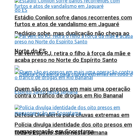
Estádio Conilon sofre danos recorrentes com
furtos e atos de vandalismo em Jaguaré
Pedágio sobe, mas duplicação não chega ao
Norte do ES
Pai vem do RJ, retira o filho à força da mãe e
acaba preso no Norte do Espírito Santo
Quem são os presos em mais uma operação
contra o tráfico de drogas em Rio Bananal
Defesa Civil alerta para chuvas extremas em
Polícia divulga identidade dos oito presos em
megaoperação em Sooretama
todo o Espírito Santo nesta semana