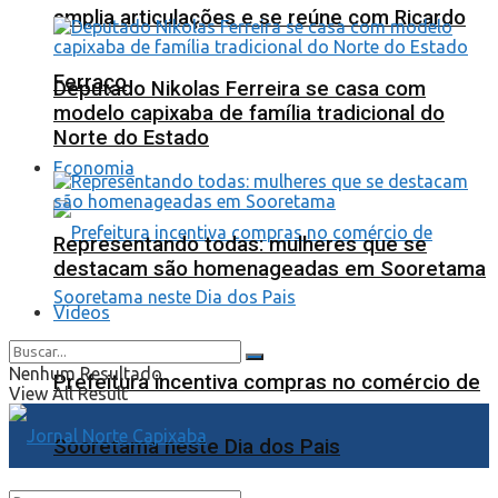
amplia articulações e se reúne com Ricardo
Ferraço
Deputado Nikolas Ferreira se casa com
modelo capixaba de família tradicional do
Norte do Estado
Economia
Representando todas: mulheres que se
destacam são homenageadas em Sooretama
Videos
Nenhum Resultado
Prefeitura incentiva compras no comércio de
View All Result
Sooretama neste Dia dos Pais