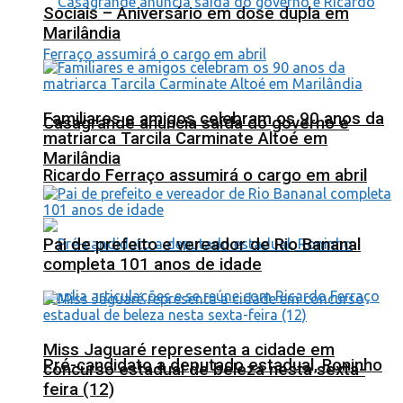
Sociais – Aniversário em dose dupla em
Marilândia
Familiares e amigos celebram os 90 anos da
Casagrande anuncia saída do governo e
matriarca Tarcila Carminate Altoé em
Marilândia
Ricardo Ferraço assumirá o cargo em abril
Pai de prefeito e vereador de Rio Bananal
completa 101 anos de idade
Miss Jaguaré representa a cidade em
Pré-candidato a deputado estadual, Roninho
concurso estadual de beleza nesta sexta-
feira (12)