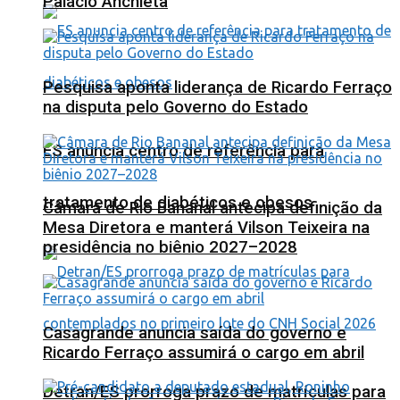
Palácio Anchieta
Pesquisa aponta liderança de Ricardo Ferraço
na disputa pelo Governo do Estado
ES anuncia centro de referência para
tratamento de diabéticos e obesos
Câmara de Rio Bananal antecipa definição da
Mesa Diretora e manterá Vilson Teixeira na
presidência no biênio 2027–2028
Casagrande anuncia saída do governo e
Ricardo Ferraço assumirá o cargo em abril
Detran/ES prorroga prazo de matrículas para