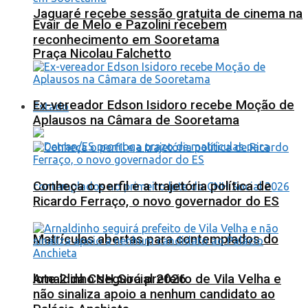
Jaguaré recebe sessão gratuita de cinema na
Evair de Melo e Pazolini recebem
reconhecimento em Sooretama
Praça Nicolau Falchetto
Ex-vereador Edson Isidoro recebe Moção de
Estado
Aplausos na Câmara de Sooretama
Conheça o perfil e a trajetória política de
Ricardo Ferraço, o novo governador do ES
Matrículas abertas para contemplados do
lote 2 da CNH Social 2026
Arnaldinho seguirá prefeito de Vila Velha e
não sinaliza apoio a nenhum candidato ao