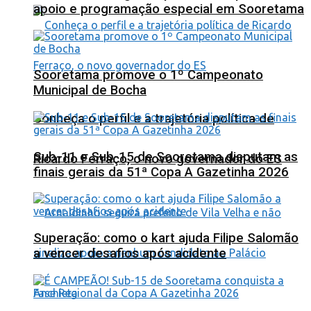
apoio e programação especial em Sooretama
Sooretama promove o 1º Campeonato
Municipal de Bocha
Conheça o perfil e a trajetória política de
Sub-11 e Sub-15 de Sooretama disputam as
Ricardo Ferraço, o novo governador do ES
finais gerais da 51ª Copa A Gazetinha 2026
Superação: como o kart ajuda Filipe Salomão
a vencer desafios após acidente