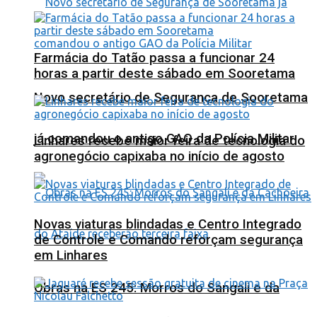
Farmácia do Tatão passa a funcionar 24
horas a partir deste sábado em Sooretama
Novo secretário de Segurança de Sooretama
já comandou o antigo GAO da Polícia Militar
Linhares recebe maior feira de tecnologia do
agronegócio capixaba no início de agosto
Novas viaturas blindadas e Centro Integrado
de Controle e Comando reforçam segurança
em Linhares
Obras na ES 245: Morros do Sangali e da