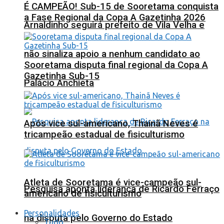
É CAMPEÃO! Sub-15 de Sooretama conquista
a Fase Regional da Copa A Gazetinha 2026
Arnaldinho seguirá prefeito de Vila Velha e
não sinaliza apoio a nenhum candidato ao
Sooretama disputa final regional da Copa A
Gazetinha Sub-15
Palácio Anchieta
Após vice sul-americano, Thainã Neves é
tricampeão estadual de fisiculturismo
Atleta de Sooretama é vice-campeão sul-
Pesquisa aponta liderança de Ricardo Ferraço
americano de fisiculturismo
Personalidades
na disputa pelo Governo do Estado
Tudo