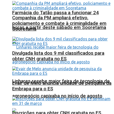
Farmácia do Tatão passa a funcionar 24
Companhia da PM ampliará efetivo,
policiamento e combate à criminalidade em
horas a partir deste sábado em Sooretama
Sooretama
Divulgada lista dos 9 mil classificados para
obter CNH gratuita no ES
Linhares recebe maior feira de tecnologia do
Evair de Melo anuncia unidade de pesquisa da
Embrapa para o ES
agronegócio capixaba no início de agosto
Inscrições para obter CNH gratuita no ES