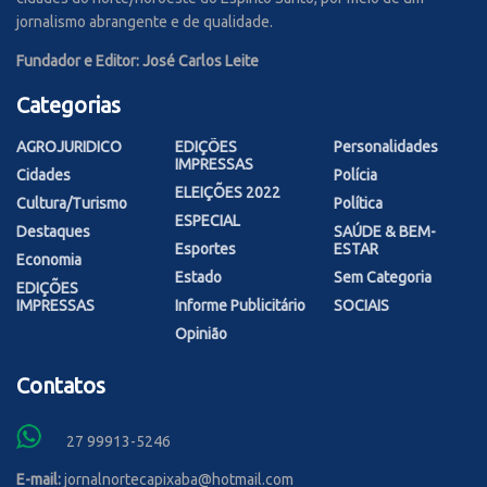
jornalismo abrangente e de qualidade.
Fundador e Editor: José Carlos Leite
Categorias
AGROJURIDICO
EDIÇÕES
Personalidades
IMPRESSAS
Cidades
Polícia
ELEIÇÕES 2022
Cultura/Turismo
Política
ESPECIAL
Destaques
SAÚDE & BEM-
Esportes
ESTAR
Economia
Estado
Sem Categoria
EDIÇÕES
IMPRESSAS
Informe Publicitário
SOCIAIS
Opinião
Contatos
27 99913-5246
E-mail:
jornalnortecapixaba@hotmail.com