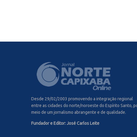
Desde 29/02/2003 promovendo a integração regional
entre as cidades do norte/noroeste do Espírito Santo, p
meio de um jornalismo abrangente e de qualidade.
Fundador e Editor: José Carlos Leite