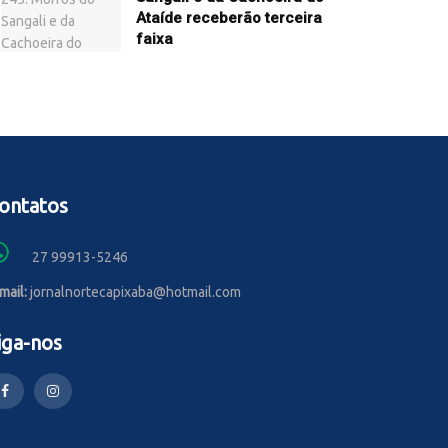
Ataíde receberão terceira
faixa
ontatos
27 99913-5246
mail:
jornalnortecapixaba@hotmail.com
iga-nos