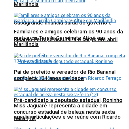
Marilândia
Casagrande anuncia saída do governo e
Familiares e amigos celebram os 90 anos da
matriarca Tarcila Carminate Altoé em
Ricardo Ferraço assumirá o cargo em abril
Marilândia
Pai de prefeito e vereador de Rio Bananal
completa 101 anos de idade
Pré-candidato a deputado estadual, Roninho
Miss Jaguaré representa a cidade em
concurso estadual de beleza nesta sexta-
amplia articulações e se reúne com Ricardo
feira (12)