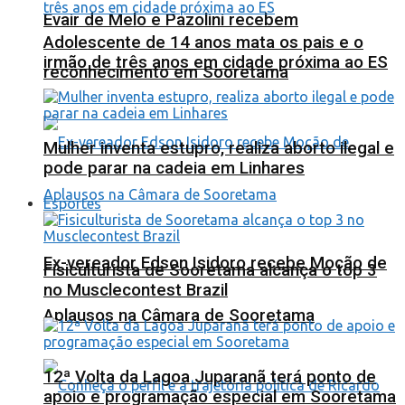
Evair de Melo e Pazolini recebem
Adolescente de 14 anos mata os pais e o
irmão de três anos em cidade próxima ao ES
reconhecimento em Sooretama
Mulher inventa estupro, realiza aborto ilegal e
pode parar na cadeia em Linhares
Esportes
Ex-vereador Edson Isidoro recebe Moção de
Fisiculturista de Sooretama alcança o top 3
no Musclecontest Brazil
Aplausos na Câmara de Sooretama
12ª Volta da Lagoa Juparanã terá ponto de
apoio e programação especial em Sooretama