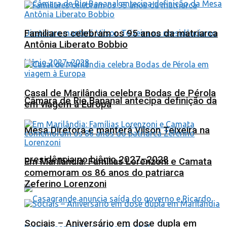
Familiares celebram os 95 anos da matriarca
Antônia Liberato Bobbio
Casal de Marilândia celebra Bodas de Pérola
Câmara de Rio Bananal antecipa definição da
em viagem à Europa
Mesa Diretora e manterá Vilson Teixeira na
presidência no biênio 2027–2028
Em Marilândia: Famílias Lorenzoni e Camata
comemoram os 86 anos do patriarca
Zeferino Lorenzoni
Sociais – Aniversário em dose dupla em