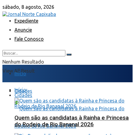
sábado, 8 agosto, 2026
Expediente
Anuncie
Fale Conosco
Nenhum Resultado
View All Result
Início
Início
Cidades
Cidades
Quem são as candidatas à Rainha e Princesa
do Rodeio de Rio Bananal 2026