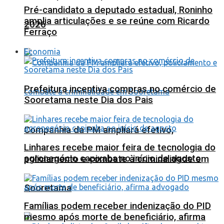
Pré-candidato a deputado estadual, Roninho
amplia articulações e se reúne com Ricardo
2026
Ferraço
Economia
Prefeitura incentiva compras no comércio de
Sooretama neste Dia dos Pais
Companhia da PM ampliará efetivo,
Linhares recebe maior feira de tecnologia do
agronegócio capixaba no início de agosto
policiamento e combate à criminalidade em
Sooretama
Famílias podem receber indenização do PID
mesmo após morte de beneficiário, afirma