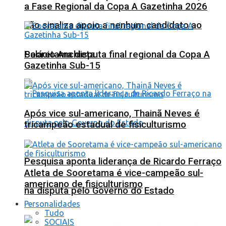
a Fase Regional da Copa A Gazetinha 2026
não sinaliza apoio a nenhum candidato ao
Sooretama disputa final regional da Copa A
Palácio Anchieta
Gazetinha Sub-15
Após vice sul-americano, Thainã Neves é
tricampeão estadual de fisiculturismo
Pesquisa aponta liderança de Ricardo Ferraço
Atleta de Sooretama é vice-campeão sul-
americano de fisiculturismo
na disputa pelo Governo do Estado
Personalidades
Tudo
SOCIAIS