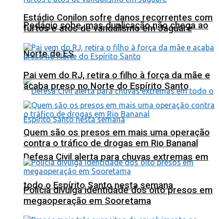
Estádio Conilon sofre danos recorrentes com
Pedágio sobe, mas duplicação não chega ao
furtos e atos de vandalismo em Jaguaré
Norte do ES
Pai vem do RJ, retira o filho à força da mãe e
acaba preso no Norte do Espírito Santo
Quem são os presos em mais uma operação
contra o tráfico de drogas em Rio Bananal
Defesa Civil alerta para chuvas extremas em
todo o Espírito Santo nesta semana
Polícia divulga identidade dos oito presos em
megaoperação em Sooretama