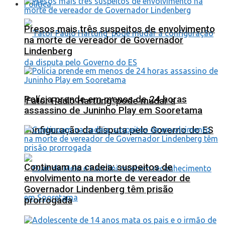
Política
Presos mais três suspeitos de envolvimento
na morte de vereador de Governador
Lindenberg
Polícia prende em menos de 24 horas
‘Fator Paulo Hartung’ pode mudar a
assassino de Juninho Play em Sooretama
configuração da disputa pelo Governo do ES
Continuam na cadeia: suspeitos de
envolvimento na morte de vereador de
Governador Lindenberg têm prisão
prorrogada