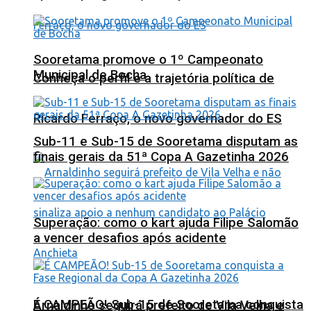
Sooretama promove o 1º Campeonato
Municipal de Bocha
Conheça o perfil e a trajetória política de
Ricardo Ferraço, o novo governador do ES
Sub-11 e Sub-15 de Sooretama disputam as
finais gerais da 51ª Copa A Gazetinha 2026
Superação: como o kart ajuda Filipe Salomão
a vencer desafios após acidente
É CAMPEÃO! Sub-15 de Sooretama conquista
Arnaldinho seguirá prefeito de Vila Velha e