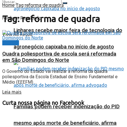
Home
Tag
reforma de quadra
Tag:
reforma de quadra
Nenhum Resultado
Linhares recebe maior feira de tecnologia do
View All Result
Cidades
agronegócio capixaba no início de agosto
Quadra poliesportiva de escola será reformada
em São Domingos do Norte
O Governo do Estado vai realizar a reforma da quadra
poliesportiva da Escola Estadual de Ensino Fundamental e
Médio (EEEFM) ...
Leia mais
Curta nossa página no Facebook
Famílias podem receber indenização do PID
mesmo após morte de beneficiário, afirma