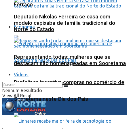
Ferraço
Deputado Nikolas Ferreira se casa com
modelo capixaba de família tradicional do
Economia
Norte do Estado
Representando todas: mulheres que se
destacam são homenageadas em Sooretama
Videos
Prefeitura incentiva compras no comércio de
Nenhum Resultado
View All Result
Sooretama neste Dia dos Pais