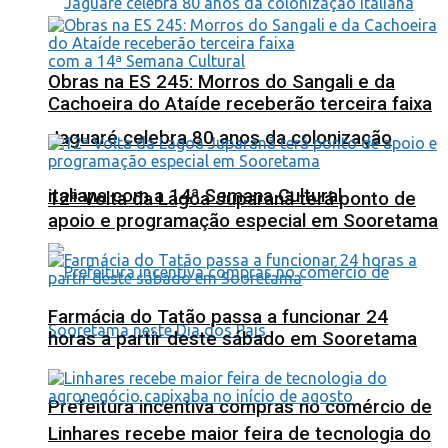
Obras na ES 245: Morros do Sangali e da
Cachoeira do Ataíde receberão terceira faixa
Jaguaré celebra 80 anos da colonização
italiana com a 14ª Semana Cultural
12ª Volta da Lagoa Juparanã terá ponto de
apoio e programação especial em Sooretama
Farmácia do Tatão passa a funcionar 24
horas a partir deste sábado em Sooretama
Prefeitura incentiva compras no comércio de
Linhares recebe maior feira de tecnologia do