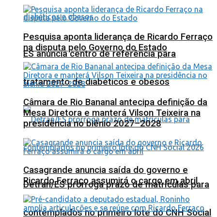
Pesquisa aponta liderança de Ricardo Ferraço
na disputa pelo Governo do Estado
ES anuncia centro de referência para
tratamento de diabéticos e obesos
Câmara de Rio Bananal antecipa definição da
Mesa Diretora e manterá Vilson Teixeira na
presidência no biênio 2027–2028
Casagrande anuncia saída do governo e
Ricardo Ferraço assumirá o cargo em abril
Detran/ES prorroga prazo de matrículas para
contemplados no primeiro lote do CNH Social