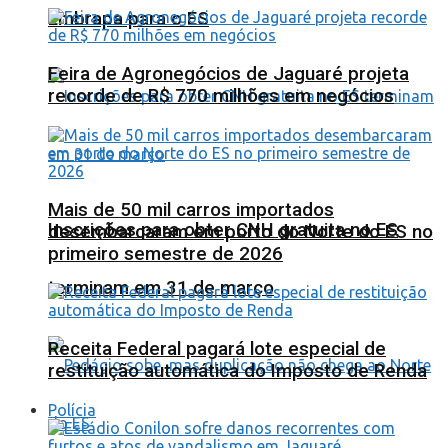
Embrapa para o ES
Feira de Agronegócios de Jaguaré projeta
recorde de R$ 770 milhões em negócios
Mais de 50 mil carros importados
Inscrições para obter CNH gratuita no ES
desembarcaram em porto do Norte do ES no
primeiro semestre de 2026
terminam em 31 de março
Receita Federal pagará lote especial de
restituição automática do Imposto de Renda
Polícia