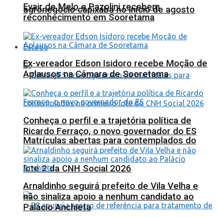
Evair de Melo e Pazolini recebem
agronegócio capixaba no início de agosto
reconhecimento em Sooretama
Estado
Ex-vereador Edson Isidoro recebe Moção de
Aplausos na Câmara de Sooretama
Conheça o perfil e a trajetória política de
Ricardo Ferraço, o novo governador do ES
Matrículas abertas para contemplados do
lote 2 da CNH Social 2026
Arnaldinho seguirá prefeito de Vila Velha e
não sinaliza apoio a nenhum candidato ao
Palácio Anchieta