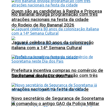
Quem são as candidatas à Rainha e Princesa
Rio Bananal divulga programação com três
atrações nacionais na festa da cidade
do Rodeio de Rio Bananal 2026
Jaguaré celebra 80 anos da colonização
italiana com a 14ª Semana Cultural
Prefeitura incentiva compras no comércio de
Rio Bananal divulga programação com três
Sooretama neste Dia dos Pais
atrações nacionais na festa da cidade
Novo secretário de Segurança de Sooretama
já comandou o antigo GAO da Polícia Militar