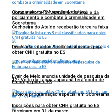
Companhia da PM ampliará efetivo,
Obras na ES 245: Morros do Sangali e da
policiamento e combate à criminalidade em
Sooretama
Cachoeira do Ataíde receberão terceira faixa
Divulgada lista dos 9 mil classificados para
obter CNH gratuita no ES
Evair de Melo anuncia unidade de pesquisa da
12ª Volta da Lagoa Juparanã terá ponto de
Embrapa para o ES
apoio e programação especial em Sooretama
Inscrições para obter CNH gratuita no ES
terminam em 31 de março