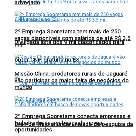
advogado
2º Emprega Sooretama tem mais de 250
vagas disponíveis com salários de até R$ 3,5
Divulgada lista dos 9 mil classificados para
mil
obter CNH gratuita no ES
Missão China: produtores rurais de Jaguaré
vão participar da maior feira de negócios do
mundo
2º Emprega Sooretama conecta empresas e
trabalhadores em busca de novas
Evair de Melo anuncia unidade de pesquisa da
oportunidades