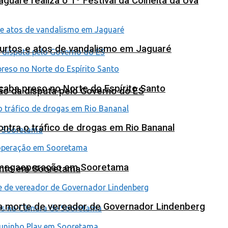
uaré realiza o 1º Festival da Colheita da Uva
furtos e atos de vandalismo em Jaguaré
 acaba preso no Norte do Espírito Santo
ão da disputa pelo Governo do ES
tra o tráfico de drogas em Rio Bananal
em megaoperação em Sooretama
ento em Sooretama
na morte de vereador de Governador Lindenberg