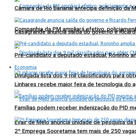
Câmara de Rio Bananal antecipa definição da M
Companhia da PM ampliará efetivo, policiame
Casagrande anuncia saída do governo e Ricard
Pré-candidato a deputado estadual, Roninho am
Economia
Divulgada lista dos 9 mil classificados para ob
Linhares recebe maior feira de tecnologia do 
Famílias podem receber indenização do PID m
Evair de Melo anuncia unidade de pesquisa da
2º Emprega Sooretama tem mais de 250 vagas d