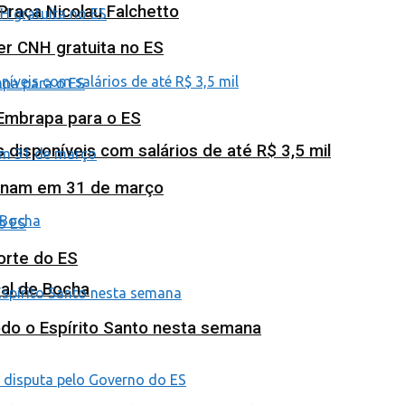
Praça Nicolau Falchetto
ter CNH gratuita no ES
 Embrapa para o ES
isponíveis com salários de até R$ 3,5 mil
minam em 31 de março
orte do ES
al de Bocha
odo o Espírito Santo nesta semana