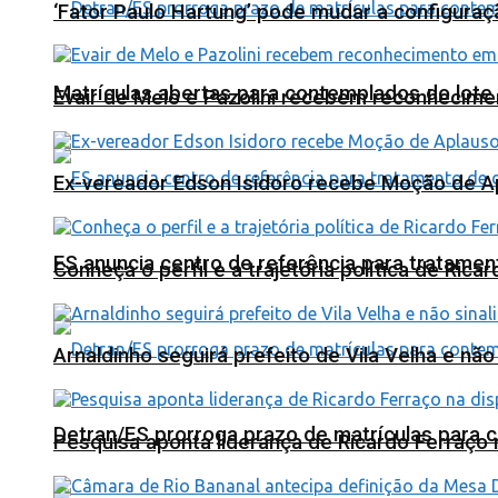
‘Fator Paulo Hartung’ pode mudar a configuraç
Matrículas abertas para contemplados do lote
Evair de Melo e Pazolini recebem reconhecim
Ex-vereador Edson Isidoro recebe Moção de 
ES anuncia centro de referência para tratamen
Conheça o perfil e a trajetória política de Ric
Arnaldinho seguirá prefeito de Vila Velha e nã
Detran/ES prorroga prazo de matrículas para 
Pesquisa aponta liderança de Ricardo Ferraço 