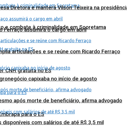
esa Diretora e manterá Vilson Teixeira na presidênc
nto e combate à criminalidade em Sooretama
o Ferraço assumirá o cargo em abril
plia articulações e se reúne com Ricardo Ferraço
ter CNH gratuita no ES
agronegócio capixaba no início de agosto
esmo após morte de beneficiário, afirma advogado
 Embrapa para o ES
isponíveis com salários de até R$ 3,5 mil