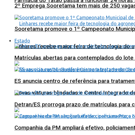
Farmácia do Tatão passa a funcionar 24 horas
2º Emprega Sooretama tem mais de 250 vagas d
Sooretama promove o 1º Campeonato Municip
Estado
Linhares recebe maior feira de tecnologia do 
Matrículas abertas para contemplados do lote
ES anuncia centro de referência para tratamen
Novas viaturas blindadas e Centro Integrado 
Detran/ES prorroga prazo de matrículas para 
Companhia da PM ampliará efetivo, policiame