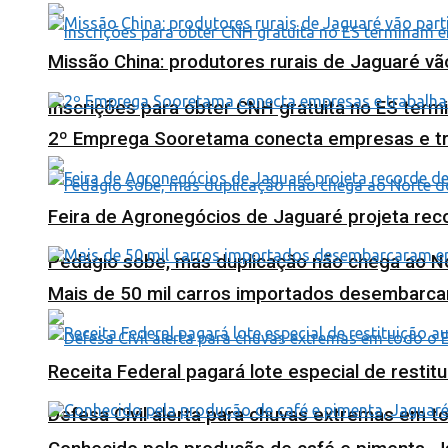
Missão China: produtores rurais de Jaguaré vã
Inscrições para obter CNH gratuita no ES ter
2º Emprega Sooretama conecta empresas e tr
Feira de Agronegócios de Jaguaré projeta re
Pedágio sobe, mas duplicação não chega ao N
Mais de 50 mil carros importados desembarca
Receita Federal pagará lote especial de resti
Defesa Civil alerta para chuvas extremas em t