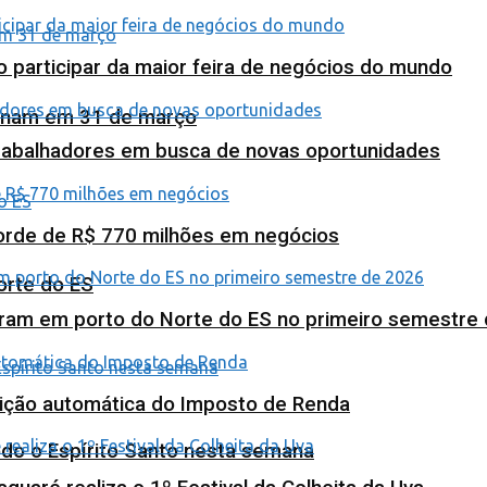
o participar da maior feira de negócios do mundo
minam em 31 de março
abalhadores em busca de novas oportunidades
corde de R$ 770 milhões em negócios
orte do ES
ram em porto do Norte do ES no primeiro semestre
tuição automática do Imposto de Renda
odo o Espírito Santo nesta semana