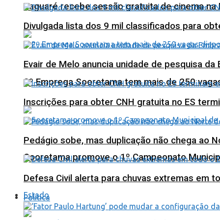
Jaguaré recebe sessão gratuita de cinema na 
Divulgada lista dos 9 mil classificados para ob
Evair de Melo anuncia unidade de pesquisa da
2º Emprega Sooretama tem mais de 250 vagas d
Inscrições para obter CNH gratuita no ES ter
Pedágio sobe, mas duplicação não chega ao N
Sooretama promove o 1º Campeonato Municip
Defesa Civil alerta para chuvas extremas em t
Estado
Política