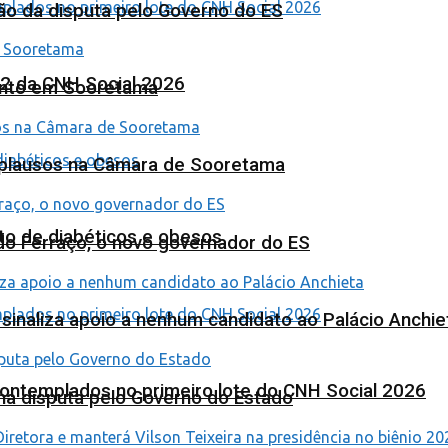
ão da disputa pelo Governo do ES
 2 da CNH Social 2026
ento em Sooretama
Aplausos na Câmara de Sooretama
to de diabéticos e obesos
ardo Ferraço, o novo governador do ES
o sinaliza apoio a nenhum candidato ao Palácio Anchie
contemplados no primeiro lote do CNH Social 2026
na disputa pelo Governo do Estado