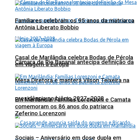
Familiares celebram os 95 anos da matriarca
Antônia Liberato Bobbio
Casal de Marilândia celebra Bodas de Pérola
Câmara de Rio Bananal antecipa definição da
em viagem à Europa
Mesa Diretora e manterá Vilson Teixeira na
presidência no biênio 2027–2028
Em Marilândia: Famílias Lorenzoni e Camata
comemoram os 86 anos do patriarca
Zeferino Lorenzoni
Sociais – Aniversário em dose dupla em