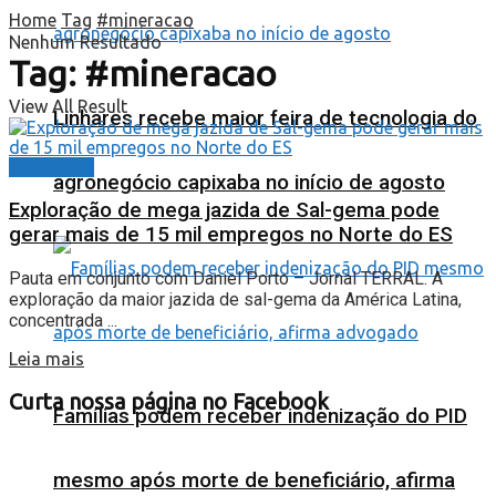
Home
Tag
#mineracao
Nenhum Resultado
Tag:
#mineracao
View All Result
Linhares recebe maior feira de tecnologia do
Destaques
agronegócio capixaba no início de agosto
Exploração de mega jazida de Sal-gema pode
gerar mais de 15 mil empregos no Norte do ES
Pauta em conjunto com Daniel Porto – Jornal TERRAL. A
exploração da maior jazida de sal-gema da América Latina,
concentrada ...
Leia mais
Curta nossa página no Facebook
Famílias podem receber indenização do PID
mesmo após morte de beneficiário, afirma