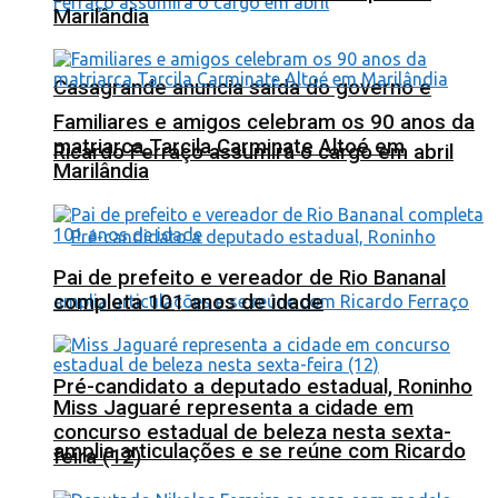
Marilândia
Casagrande anuncia saída do governo e
Familiares e amigos celebram os 90 anos da
matriarca Tarcila Carminate Altoé em
Ricardo Ferraço assumirá o cargo em abril
Marilândia
Pai de prefeito e vereador de Rio Bananal
completa 101 anos de idade
Pré-candidato a deputado estadual, Roninho
Miss Jaguaré representa a cidade em
concurso estadual de beleza nesta sexta-
amplia articulações e se reúne com Ricardo
feira (12)