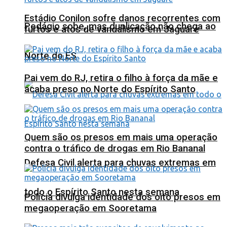
Estádio Conilon sofre danos recorrentes com
Pedágio sobe, mas duplicação não chega ao
furtos e atos de vandalismo em Jaguaré
Norte do ES
Pai vem do RJ, retira o filho à força da mãe e
acaba preso no Norte do Espírito Santo
Quem são os presos em mais uma operação
contra o tráfico de drogas em Rio Bananal
Defesa Civil alerta para chuvas extremas em
todo o Espírito Santo nesta semana
Polícia divulga identidade dos oito presos em
megaoperação em Sooretama