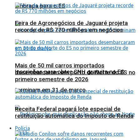
Embrapa para o ES
Feira de Agronegócios de Jaguaré projeta
recorde de R$ 770 milhões em negócios
Mais de 50 mil carros importados
Inscrições para obter CNH gratuita no ES
desembarcaram em porto do Norte do ES no
primeiro semestre de 2026
terminam em 31 de março
Receita Federal pagará lote especial de
restituição automática do Imposto de Renda
Polícia