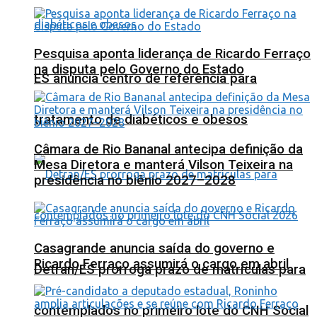
Pesquisa aponta liderança de Ricardo Ferraço
na disputa pelo Governo do Estado
ES anuncia centro de referência para
tratamento de diabéticos e obesos
Câmara de Rio Bananal antecipa definição da
Mesa Diretora e manterá Vilson Teixeira na
presidência no biênio 2027–2028
Casagrande anuncia saída do governo e
Ricardo Ferraço assumirá o cargo em abril
Detran/ES prorroga prazo de matrículas para
contemplados no primeiro lote do CNH Social