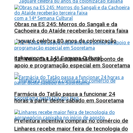
Obras na ES 245: Morros do Sangali e da
Cachoeira do Ataíde receberão terceira faixa
Jaguaré celebra 80 anos da colonização
italiana com a 14ª Semana Cultural
12ª Volta da Lagoa Juparanã terá ponto de
apoio e programação especial em Sooretama
Farmácia do Tatão passa a funcionar 24
horas a partir deste sábado em Sooretama
Prefeitura incentiva compras no comércio de
Linhares recebe maior feira de tecnologia do