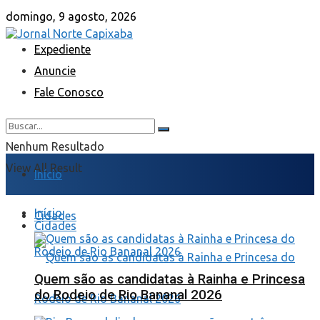
domingo, 9 agosto, 2026
Expediente
Anuncie
Fale Conosco
Nenhum Resultado
View All Result
Início
Início
Cidades
Cidades
Quem são as candidatas à Rainha e Princesa
do Rodeio de Rio Bananal 2026