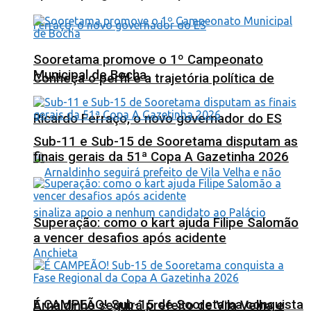
Sooretama promove o 1º Campeonato
Municipal de Bocha
Conheça o perfil e a trajetória política de
Ricardo Ferraço, o novo governador do ES
Sub-11 e Sub-15 de Sooretama disputam as
finais gerais da 51ª Copa A Gazetinha 2026
Superação: como o kart ajuda Filipe Salomão
a vencer desafios após acidente
É CAMPEÃO! Sub-15 de Sooretama conquista
Arnaldinho seguirá prefeito de Vila Velha e