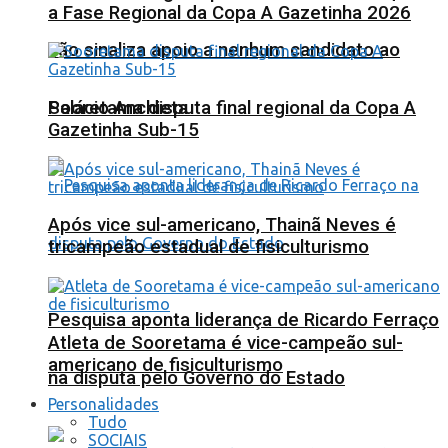
a Fase Regional da Copa A Gazetinha 2026
não sinaliza apoio a nenhum candidato ao
Sooretama disputa final regional da Copa A
Palácio Anchieta
Gazetinha Sub-15
Após vice sul-americano, Thainã Neves é
tricampeão estadual de fisiculturismo
Pesquisa aponta liderança de Ricardo Ferraço
Atleta de Sooretama é vice-campeão sul-
americano de fisiculturismo
na disputa pelo Governo do Estado
Personalidades
Tudo
SOCIAIS