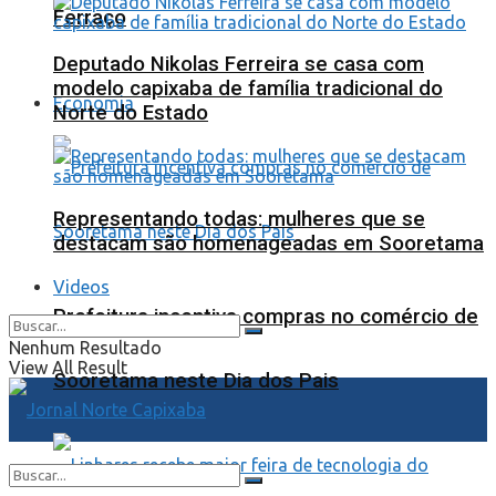
Ferraço
Deputado Nikolas Ferreira se casa com
modelo capixaba de família tradicional do
Economia
Norte do Estado
Representando todas: mulheres que se
destacam são homenageadas em Sooretama
Videos
Prefeitura incentiva compras no comércio de
Nenhum Resultado
View All Result
Sooretama neste Dia dos Pais