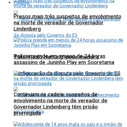
Política
Presos mais três suspeitos de envolvimento
na morte de vereador de Governador
Lindenberg
Polícia prende em menos de 24 horas
‘Fator Paulo Hartung’ pode mudar a
assassino de Juninho Play em Sooretama
configuração da disputa pelo Governo do ES
Continuam na cadeia: suspeitos de
envolvimento na morte de vereador de
Governador Lindenberg têm prisão
prorrogada