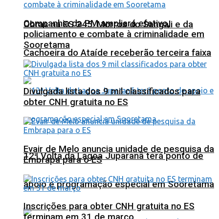
Companhia da PM ampliará efetivo,
Obras na ES 245: Morros do Sangali e da
policiamento e combate à criminalidade em
Sooretama
Cachoeira do Ataíde receberão terceira faixa
Divulgada lista dos 9 mil classificados para
obter CNH gratuita no ES
Evair de Melo anuncia unidade de pesquisa da
12ª Volta da Lagoa Juparanã terá ponto de
Embrapa para o ES
apoio e programação especial em Sooretama
Inscrições para obter CNH gratuita no ES
terminam em 31 de março