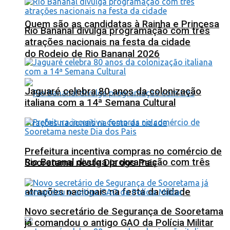
Quem são as candidatas à Rainha e Princesa
Rio Bananal divulga programação com três
atrações nacionais na festa da cidade
do Rodeio de Rio Bananal 2026
Jaguaré celebra 80 anos da colonização
italiana com a 14ª Semana Cultural
Prefeitura incentiva compras no comércio de
Rio Bananal divulga programação com três
Sooretama neste Dia dos Pais
atrações nacionais na festa da cidade
Novo secretário de Segurança de Sooretama
já comandou o antigo GAO da Polícia Militar