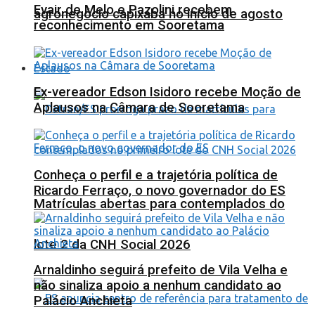
Evair de Melo e Pazolini recebem
agronegócio capixaba no início de agosto
reconhecimento em Sooretama
Estado
Ex-vereador Edson Isidoro recebe Moção de
Aplausos na Câmara de Sooretama
Conheça o perfil e a trajetória política de
Ricardo Ferraço, o novo governador do ES
Matrículas abertas para contemplados do
lote 2 da CNH Social 2026
Arnaldinho seguirá prefeito de Vila Velha e
não sinaliza apoio a nenhum candidato ao
Palácio Anchieta