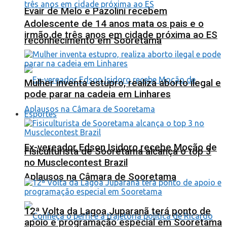
Evair de Melo e Pazolini recebem
Adolescente de 14 anos mata os pais e o
irmão de três anos em cidade próxima ao ES
reconhecimento em Sooretama
Mulher inventa estupro, realiza aborto ilegal e
pode parar na cadeia em Linhares
Esportes
Ex-vereador Edson Isidoro recebe Moção de
Fisiculturista de Sooretama alcança o top 3
no Musclecontest Brazil
Aplausos na Câmara de Sooretama
12ª Volta da Lagoa Juparanã terá ponto de
apoio e programação especial em Sooretama