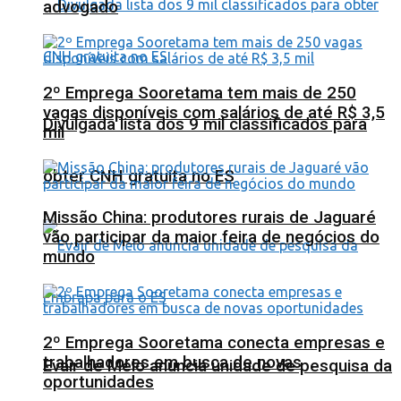
advogado
2º Emprega Sooretama tem mais de 250
vagas disponíveis com salários de até R$ 3,5
Divulgada lista dos 9 mil classificados para
mil
obter CNH gratuita no ES
Missão China: produtores rurais de Jaguaré
vão participar da maior feira de negócios do
mundo
2º Emprega Sooretama conecta empresas e
trabalhadores em busca de novas
Evair de Melo anuncia unidade de pesquisa da
oportunidades