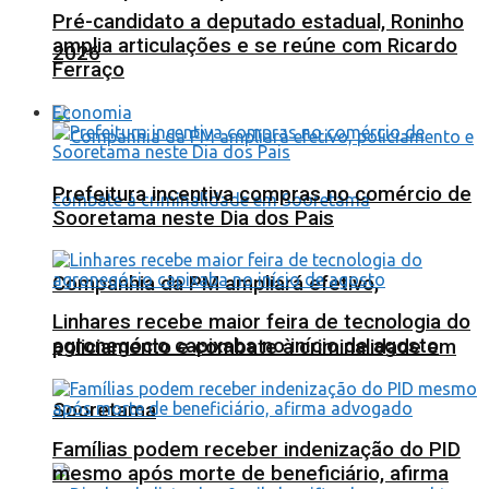
Pré-candidato a deputado estadual, Roninho
amplia articulações e se reúne com Ricardo
2026
Ferraço
Economia
Prefeitura incentiva compras no comércio de
Sooretama neste Dia dos Pais
Companhia da PM ampliará efetivo,
Linhares recebe maior feira de tecnologia do
agronegócio capixaba no início de agosto
policiamento e combate à criminalidade em
Sooretama
Famílias podem receber indenização do PID
mesmo após morte de beneficiário, afirma