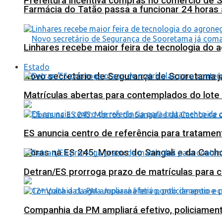
Prefeitura incentiva compras no comércio de 
Farmácia do Tatão passa a funcionar 24 horas
Linhares recebe maior feira de tecnologia do 
Estado
Novo secretário de Segurança de Sooretama já
Matrículas abertas para contemplados do lote
ES anuncia centro de referência para tratamen
Obras na ES 245: Morros do Sangali e da Cacho
Detran/ES prorroga prazo de matrículas para 
Companhia da PM ampliará efetivo, policiame