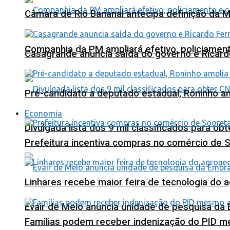
Câmara de Rio Bananal antecipa definição da M
Companhia da PM ampliará efetivo, policiame
Casagrande anuncia saída do governo e Ricard
Pré-candidato a deputado estadual, Roninho am
Economia
Divulgada lista dos 9 mil classificados para ob
Prefeitura incentiva compras no comércio de 
Linhares recebe maior feira de tecnologia do 
Evair de Melo anuncia unidade de pesquisa da
Famílias podem receber indenização do PID m