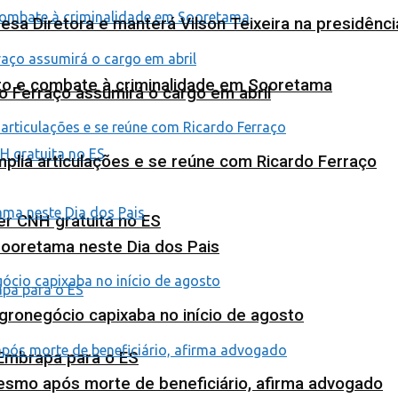
esa Diretora e manterá Vilson Teixeira na presidênc
nto e combate à criminalidade em Sooretama
o Ferraço assumirá o cargo em abril
plia articulações e se reúne com Ricardo Ferraço
ter CNH gratuita no ES
Sooretama neste Dia dos Pais
agronegócio capixaba no início de agosto
 Embrapa para o ES
esmo após morte de beneficiário, afirma advogado