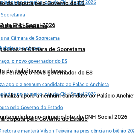
ão da disputa pelo Governo do ES
 2 da CNH Social 2026
ento em Sooretama
Aplausos na Câmara de Sooretama
to de diabéticos e obesos
ardo Ferraço, o novo governador do ES
o sinaliza apoio a nenhum candidato ao Palácio Anchie
contemplados no primeiro lote do CNH Social 2026
na disputa pelo Governo do Estado