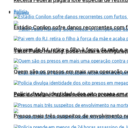
Receita Federal pagará lote especial de resti
Polícia
Política
Estádio Conilon sofre danos recorrentes com 
Pai vem do RJ, retira o filho à força da mãe e
‘Fator Paulo Hartung’ pode mudar a configuraç
Quem são os presos em mais uma operação con
Polícia divulga identidade dos oito presos 
Evair de Melo e Pazolini recebem reconhecim
Presos mais três suspeitos de envolvimento 