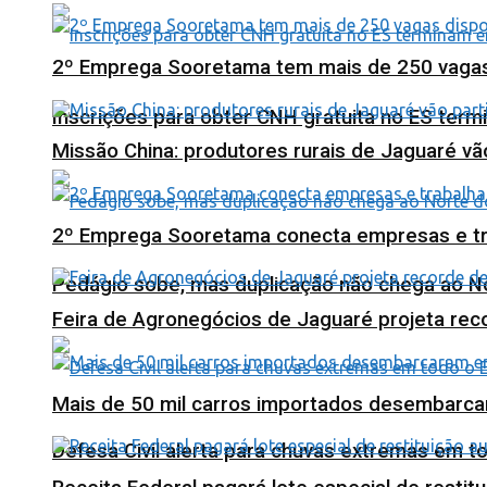
2º Emprega Sooretama tem mais de 250 vagas d
Inscrições para obter CNH gratuita no ES ter
Missão China: produtores rurais de Jaguaré vã
2º Emprega Sooretama conecta empresas e tr
Pedágio sobe, mas duplicação não chega ao N
Feira de Agronegócios de Jaguaré projeta re
Mais de 50 mil carros importados desembarca
Defesa Civil alerta para chuvas extremas em t