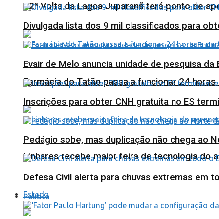
12ª Volta da Lagoa Juparanã terá ponto de a
Divulgada lista dos 9 mil classificados para ob
Evair de Melo anuncia unidade de pesquisa da
Farmácia do Tatão passa a funcionar 24 horas
Inscrições para obter CNH gratuita no ES ter
Pedágio sobe, mas duplicação não chega ao N
Linhares recebe maior feira de tecnologia do 
Defesa Civil alerta para chuvas extremas em t
Estado
Política