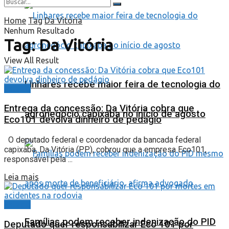
Home
Tag
Da Vitória
Nenhum Resultado
Tag:
Da Vitória
View All Result
Linhares recebe maior feira de tecnologia do
Estado
Entrega da concessão: Da Vitória cobra que
agronegócio capixaba no início de agosto
Eco101 devolva dinheiro de pedágio
O deputado federal e coordenador da bancada federal
capixaba, Da Vitória (PP), cobrou que a empresa Eco101,
responsável pela ...
Leia mais
Estado
Famílias podem receber indenização do PID
Deputado quer responsabilizar Eco 101 por