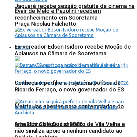
Jaguaré recebe sessão gratuita de cinema na
Evair de Melo e Pazolini recebem
reconhecimento em Sooretama
Praça Nicolau Falchetto
Ex-vereador Edson Isidoro recebe Moção de
Estado
Aplausos na Câmara de Sooretama
Conheça o perfil e a trajetória política de
Ricardo Ferraço, o novo governador do ES
Matrículas abertas para contemplados do
lote 2 da CNH Social 2026
Arnaldinho seguirá prefeito de Vila Velha e
não sinaliza apoio a nenhum candidato ao