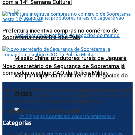
com a 14ª Semana Cultural
Prefeitura incentiva compras no comércio de
Sooretama neste Dia dos Pais
Missão China: produtores rurais de Jaguaré
Novo secretário de Segurança de Sooretama já
comandou o antigo GAO da Polícia Militar
vão participar da maior feira de negócios do
Desde 29/02/2003 promovendo a integração regional entre
mundo
as cidades do norte/noroeste do Espírito Santo, por meio
de um jornalismo abrangente e de qualidade.
Fundador e Editor: José Carlos Leite
Categorias
AGROJURIDICO