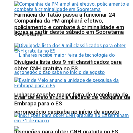
Farmácia do Tatão passa a funcionar 24
Companhia da PM ampliará efetivo,
policiamento e combate à criminalidade em
horas a partir deste sábado em Sooretama
Sooretama
Divulgada lista dos 9 mil classificados para
obter CNH gratuita no ES
Linhares recebe maior feira de tecnologia do
Evair de Melo anuncia unidade de pesquisa da
Embrapa para o ES
agronegócio capixaba no início de agosto
Inscrições para obter CNH gratuita no ES