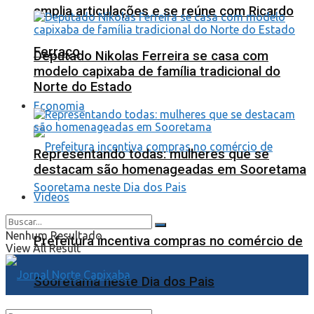
amplia articulações e se reúne com Ricardo
Ferraço
Deputado Nikolas Ferreira se casa com
modelo capixaba de família tradicional do
Norte do Estado
Economia
Representando todas: mulheres que se
destacam são homenageadas em Sooretama
Videos
Nenhum Resultado
Prefeitura incentiva compras no comércio de
View All Result
Sooretama neste Dia dos Pais