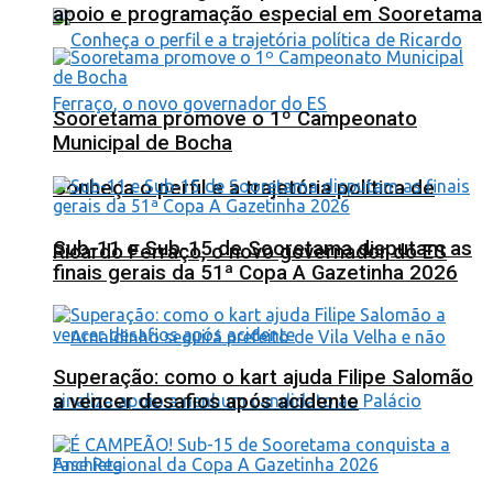
apoio e programação especial em Sooretama
Sooretama promove o 1º Campeonato
Municipal de Bocha
Conheça o perfil e a trajetória política de
Sub-11 e Sub-15 de Sooretama disputam as
Ricardo Ferraço, o novo governador do ES
finais gerais da 51ª Copa A Gazetinha 2026
Superação: como o kart ajuda Filipe Salomão
a vencer desafios após acidente