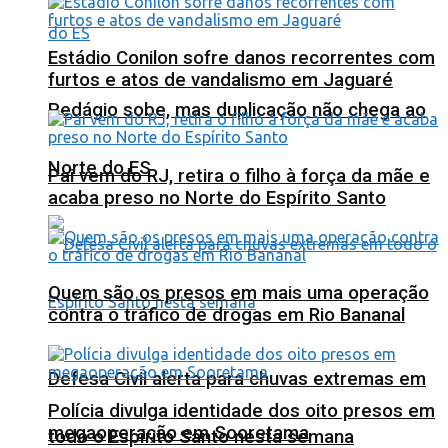
Estádio Conilon sofre danos recorrentes com
furtos e atos de vandalismo em Jaguaré
Pedágio sobe, mas duplicação não chega ao
Norte do ES
Pai vem do RJ, retira o filho à força da mãe e
acaba preso no Norte do Espírito Santo
Quem são os presos em mais uma operação
contra o tráfico de drogas em Rio Bananal
Defesa Civil alerta para chuvas extremas em
Polícia divulga identidade dos oito presos em
megaoperação em Sooretama
todo o Espírito Santo nesta semana