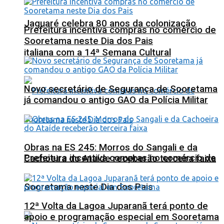
Jaguaré celebra 80 anos da colonização
Prefeitura incentiva compras no comércio de
Sooretama neste Dia dos Pais
italiana com a 14ª Semana Cultural
Novo secretário de Segurança de Sooretama
já comandou o antigo GAO da Polícia Militar
Obras na ES 245: Morros do Sangali e da
Prefeitura incentiva compras no comércio de
Cachoeira do Ataíde receberão terceira faixa
Sooretama neste Dia dos Pais
12ª Volta da Lagoa Juparanã terá ponto de
apoio e programação especial em Sooretama