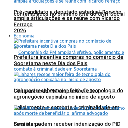
Pré-candidato a deputado estadual, Roninho
contemplados no primeiro lote do CNH Social
amplia articulações e se reúne com Ricardo
Ferraço
2026
Economia
Prefeitura incentiva compras no comércio de
Sooretama neste Dia dos Pais
Linhares recebe maior feira de tecnologia do
Companhia da PM ampliará efetivo,
agronegócio capixaba no início de agosto
policiamento e combate à criminalidade em
Sooretama
Famílias podem receber indenização do PID