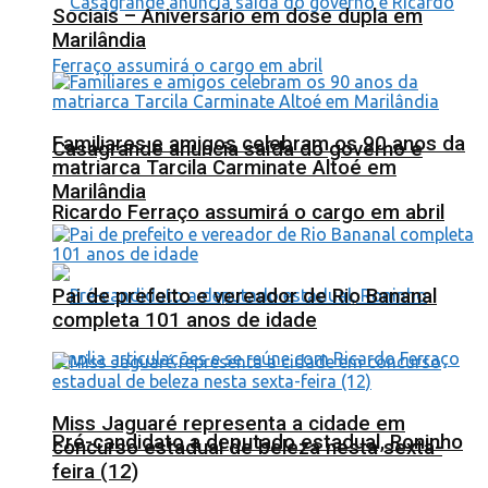
Sociais – Aniversário em dose dupla em
Marilândia
Familiares e amigos celebram os 90 anos da
Casagrande anuncia saída do governo e
matriarca Tarcila Carminate Altoé em
Marilândia
Ricardo Ferraço assumirá o cargo em abril
Pai de prefeito e vereador de Rio Bananal
completa 101 anos de idade
Miss Jaguaré representa a cidade em
Pré-candidato a deputado estadual, Roninho
concurso estadual de beleza nesta sexta-
feira (12)