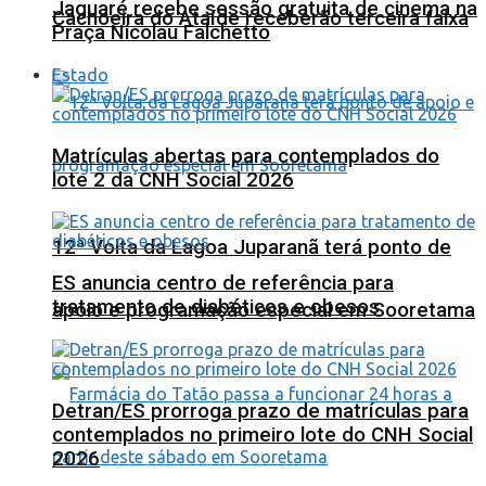
Jaguaré recebe sessão gratuita de cinema na
Cachoeira do Ataíde receberão terceira faixa
Praça Nicolau Falchetto
Estado
Matrículas abertas para contemplados do
lote 2 da CNH Social 2026
12ª Volta da Lagoa Juparanã terá ponto de
ES anuncia centro de referência para
tratamento de diabéticos e obesos
apoio e programação especial em Sooretama
Detran/ES prorroga prazo de matrículas para
contemplados no primeiro lote do CNH Social
2026