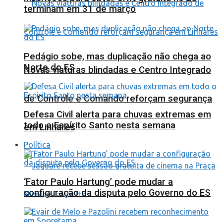
terminam em 31 de março
Pedágio sobe, mas duplicação não chega ao
Norte do ES
Novas viaturas blindadas e Centro Integrado
de Controle e Comando reforçam segurança
Defesa Civil alerta para chuvas extremas em
todo o Espírito Santo nesta semana
em Linhares
Política
‘Fator Paulo Hartung’ pode mudar a
configuração da disputa pelo Governo do ES