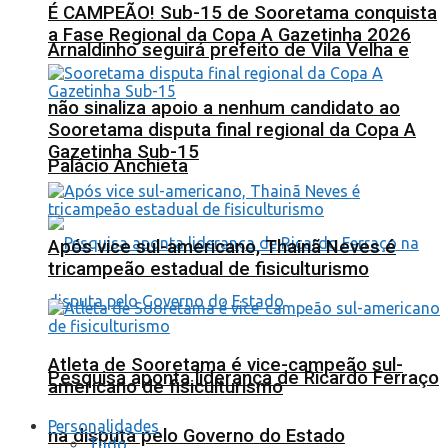
É CAMPEÃO! Sub-15 de Sooretama conquista
a Fase Regional da Copa A Gazetinha 2026
Arnaldinho seguirá prefeito de Vila Velha e
não sinaliza apoio a nenhum candidato ao
Sooretama disputa final regional da Copa A
Gazetinha Sub-15
Palácio Anchieta
Após vice sul-americano, Thainã Neves é
tricampeão estadual de fisiculturismo
Atleta de Sooretama é vice-campeão sul-
Pesquisa aponta liderança de Ricardo Ferraço
americano de fisiculturismo
Personalidades
na disputa pelo Governo do Estado
Tudo