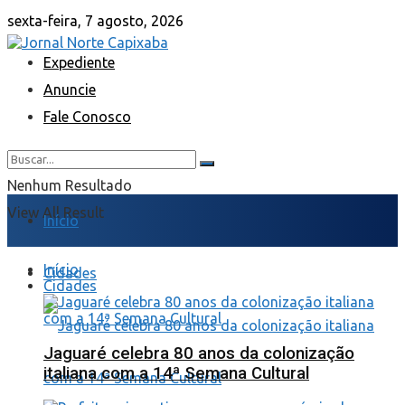
sexta-feira, 7 agosto, 2026
Expediente
Anuncie
Fale Conosco
Nenhum Resultado
View All Result
Início
Início
Cidades
Cidades
Jaguaré celebra 80 anos da colonização
italiana com a 14ª Semana Cultural