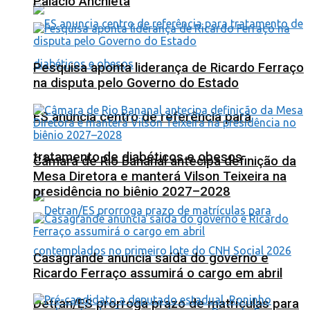
Palácio Anchieta
Pesquisa aponta liderança de Ricardo Ferraço
na disputa pelo Governo do Estado
ES anuncia centro de referência para
tratamento de diabéticos e obesos
Câmara de Rio Bananal antecipa definição da
Mesa Diretora e manterá Vilson Teixeira na
presidência no biênio 2027–2028
Casagrande anuncia saída do governo e
Ricardo Ferraço assumirá o cargo em abril
Detran/ES prorroga prazo de matrículas para