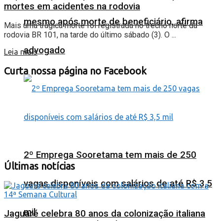
mortes em acidentes na rodovia
mesmo após morte de beneficiário, afirma
Mais uma trágica morte foi registrada no trecho norte da
rodovia BR 101, na tarde do último sábado (3). O ...
advogado
Leia mais
Curta nossa página no Facebook
2º Emprega Sooretama tem mais de 250
Últimas notícias
vagas disponíveis com salários de até R$ 3,5
mil
Jaguaré celebra 80 anos da colonização italiana