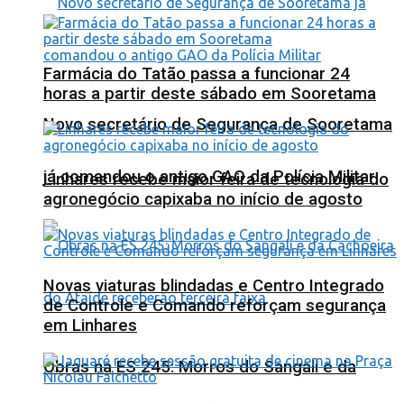
Farmácia do Tatão passa a funcionar 24
horas a partir deste sábado em Sooretama
Novo secretário de Segurança de Sooretama
já comandou o antigo GAO da Polícia Militar
Linhares recebe maior feira de tecnologia do
agronegócio capixaba no início de agosto
Novas viaturas blindadas e Centro Integrado
de Controle e Comando reforçam segurança
em Linhares
Obras na ES 245: Morros do Sangali e da