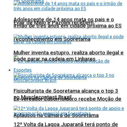
Adolescente de 14 anos mata os pais e o
Evair de Melo e Pazolini recebem
irmão de três anos em cidade próxima ao ES
reconhecimento em Sooretama
Mulher inventa estupro, realiza aborto ilegal e
pode parar na cadeia em Linhares
Esportes
Fisiculturista de Sooretama alcança o top 3
no Musclecontest Brazil
Ex-vereador Edson Isidoro recebe Moção de
Aplausos na Câmara de Sooretama
12ª Volta da Lagoa Juparanã terá ponto de