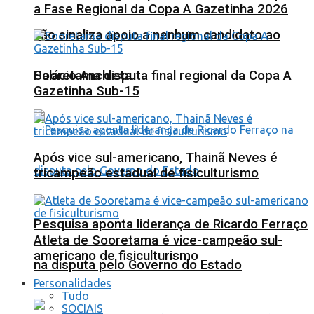
a Fase Regional da Copa A Gazetinha 2026
não sinaliza apoio a nenhum candidato ao
Sooretama disputa final regional da Copa A
Palácio Anchieta
Gazetinha Sub-15
Após vice sul-americano, Thainã Neves é
tricampeão estadual de fisiculturismo
Pesquisa aponta liderança de Ricardo Ferraço
Atleta de Sooretama é vice-campeão sul-
americano de fisiculturismo
na disputa pelo Governo do Estado
Personalidades
Tudo
SOCIAIS