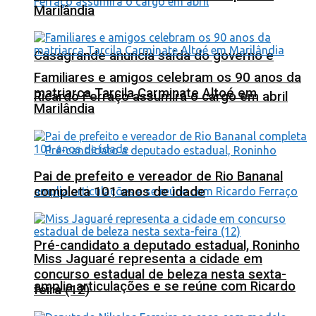
Marilândia
Casagrande anuncia saída do governo e
Familiares e amigos celebram os 90 anos da
matriarca Tarcila Carminate Altoé em
Ricardo Ferraço assumirá o cargo em abril
Marilândia
Pai de prefeito e vereador de Rio Bananal
completa 101 anos de idade
Pré-candidato a deputado estadual, Roninho
Miss Jaguaré representa a cidade em
concurso estadual de beleza nesta sexta-
amplia articulações e se reúne com Ricardo
feira (12)