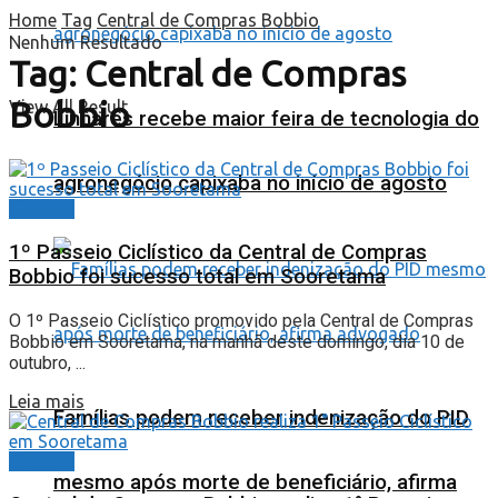
Home
Tag
Central de Compras Bobbio
Nenhum Resultado
Tag:
Central de Compras
Bobbio
View All Result
Linhares recebe maior feira de tecnologia do
agronegócio capixaba no início de agosto
Cidades
1º Passeio Ciclístico da Central de Compras
Bobbio foi sucesso total em Sooretama
O 1º Passeio Ciclístico promovido pela Central de Compras
Bobbio em Sooretama, na manhã deste domingo, dia 10 de
outubro, ...
Leia mais
Famílias podem receber indenização do PID
Cidades
mesmo após morte de beneficiário, afirma