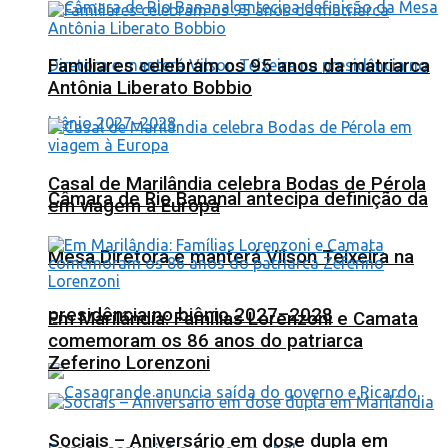
Familiares celebram os 95 anos da matriarca
Antônia Liberato Bobbio
Casal de Marilândia celebra Bodas de Pérola
Câmara de Rio Bananal antecipa definição da
em viagem à Europa
Mesa Diretora e manterá Vilson Teixeira na
presidência no biênio 2027–2028
Em Marilândia: Famílias Lorenzoni e Camata
comemoram os 86 anos do patriarca
Zeferino Lorenzoni
Sociais – Aniversário em dose dupla em