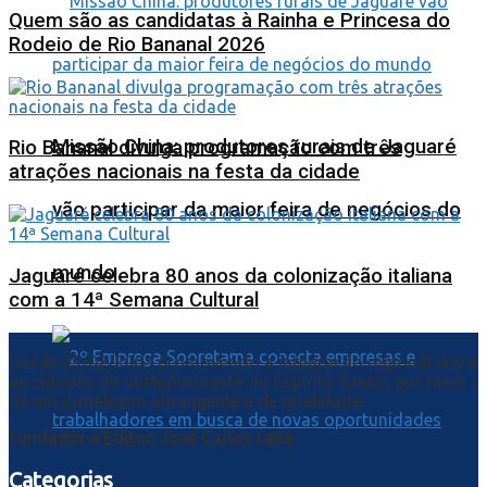
Quem são as candidatas à Rainha e Princesa do
Rodeio de Rio Bananal 2026
Missão China: produtores rurais de Jaguaré
Rio Bananal divulga programação com três
atrações nacionais na festa da cidade
vão participar da maior feira de negócios do
mundo
Jaguaré celebra 80 anos da colonização italiana
com a 14ª Semana Cultural
Desde 29/02/2003 promovendo a integração regional entre
as cidades do norte/noroeste do Espírito Santo, por meio
de um jornalismo abrangente e de qualidade.
Fundador e Editor: José Carlos Leite
Categorias