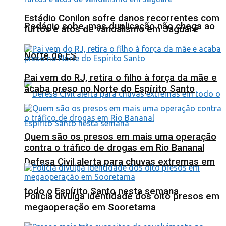
Estádio Conilon sofre danos recorrentes com
Pedágio sobe, mas duplicação não chega ao
furtos e atos de vandalismo em Jaguaré
Norte do ES
Pai vem do RJ, retira o filho à força da mãe e
acaba preso no Norte do Espírito Santo
Quem são os presos em mais uma operação
contra o tráfico de drogas em Rio Bananal
Defesa Civil alerta para chuvas extremas em
todo o Espírito Santo nesta semana
Polícia divulga identidade dos oito presos em
megaoperação em Sooretama