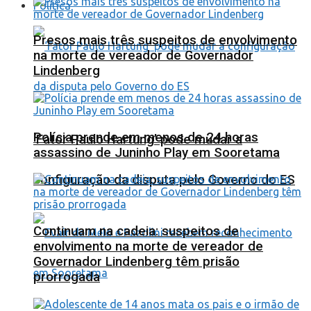
Política
Presos mais três suspeitos de envolvimento
na morte de vereador de Governador
Lindenberg
Polícia prende em menos de 24 horas
‘Fator Paulo Hartung’ pode mudar a
assassino de Juninho Play em Sooretama
configuração da disputa pelo Governo do ES
Continuam na cadeia: suspeitos de
envolvimento na morte de vereador de
Governador Lindenberg têm prisão
prorrogada