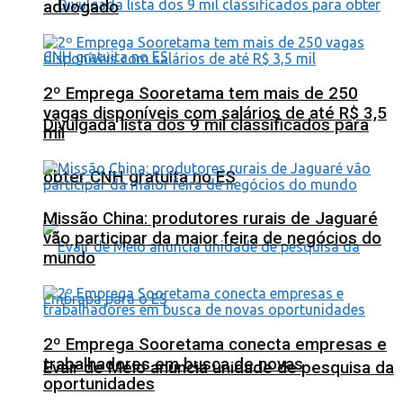
advogado
2º Emprega Sooretama tem mais de 250
vagas disponíveis com salários de até R$ 3,5
Divulgada lista dos 9 mil classificados para
mil
obter CNH gratuita no ES
Missão China: produtores rurais de Jaguaré
vão participar da maior feira de negócios do
mundo
2º Emprega Sooretama conecta empresas e
trabalhadores em busca de novas
Evair de Melo anuncia unidade de pesquisa da
oportunidades