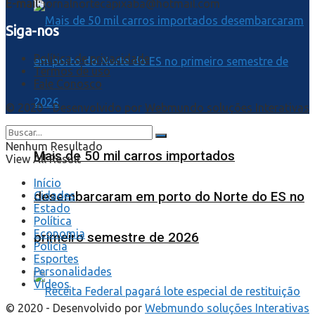
E-mail:
jornalnortecapixaba@hotmail.com
Siga-nos
Política de privacidade
Termos de uso
Fale Conosco
© 2020 - Desenvolvido por
Webmundo soluções Interativas
Nenhum Resultado
Mais de 50 mil carros importados
View All Result
Início
desembarcaram em porto do Norte do ES no
Cidades
Estado
Política
Economia
primeiro semestre de 2026
Polícia
Esportes
Personalidades
Videos
© 2020 - Desenvolvido por
Webmundo soluções Interativas