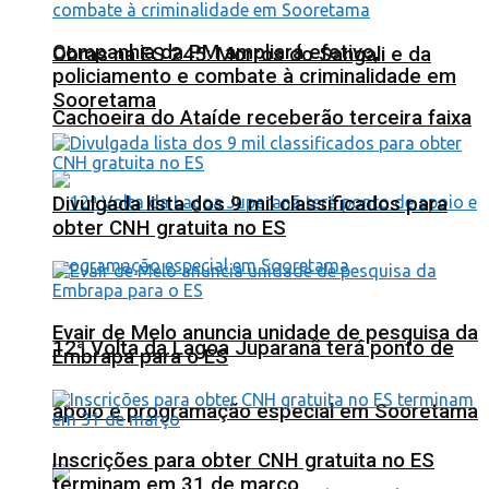
Companhia da PM ampliará efetivo,
Obras na ES 245: Morros do Sangali e da
policiamento e combate à criminalidade em
Sooretama
Cachoeira do Ataíde receberão terceira faixa
Divulgada lista dos 9 mil classificados para
obter CNH gratuita no ES
Evair de Melo anuncia unidade de pesquisa da
12ª Volta da Lagoa Juparanã terá ponto de
Embrapa para o ES
apoio e programação especial em Sooretama
Inscrições para obter CNH gratuita no ES
terminam em 31 de março