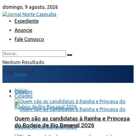
domingo, 9 agosto, 2026
Expediente
Anuncie
Fale Conosco
Nenhum Resultado
View All Result
Início
Início
Cidades
Cidades
Quem são as candidatas à Rainha e Princesa
do Rodeio de Rio Bananal 2026