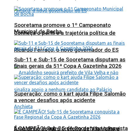
Sooretama promove o 1º Campeonato
Municipal de Bocha
Conheça o perfil e a trajetória política de
Ricardo Ferraço, o novo governador do ES
Sub-11 e Sub-15 de Sooretama disputam as
finais gerais da 51ª Copa A Gazetinha 2026
Superação: como o kart ajuda Filipe Salomão
a vencer desafios após acidente
É CAMPEÃO! Sub-15 de Sooretama conquista
Arnaldinho seguirá prefeito de Vila Velha e