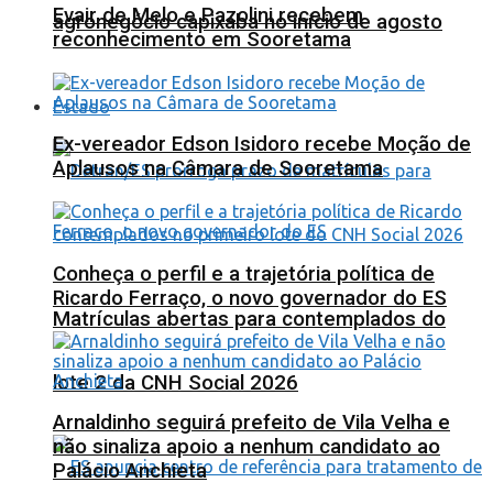
Evair de Melo e Pazolini recebem
agronegócio capixaba no início de agosto
reconhecimento em Sooretama
Estado
Ex-vereador Edson Isidoro recebe Moção de
Aplausos na Câmara de Sooretama
Conheça o perfil e a trajetória política de
Ricardo Ferraço, o novo governador do ES
Matrículas abertas para contemplados do
lote 2 da CNH Social 2026
Arnaldinho seguirá prefeito de Vila Velha e
não sinaliza apoio a nenhum candidato ao
Palácio Anchieta