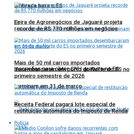
Embrapa para o ES
Feira de Agronegócios de Jaguaré projeta
recorde de R$ 770 milhões em negócios
Mais de 50 mil carros importados
Inscrições para obter CNH gratuita no ES
desembarcaram em porto do Norte do ES no
primeiro semestre de 2026
terminam em 31 de março
Receita Federal pagará lote especial de
restituição automática do Imposto de Renda
Polícia