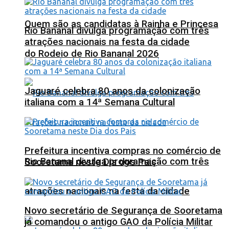
Quem são as candidatas à Rainha e Princesa
Rio Bananal divulga programação com três
atrações nacionais na festa da cidade
do Rodeio de Rio Bananal 2026
Jaguaré celebra 80 anos da colonização
italiana com a 14ª Semana Cultural
Prefeitura incentiva compras no comércio de
Rio Bananal divulga programação com três
Sooretama neste Dia dos Pais
atrações nacionais na festa da cidade
Novo secretário de Segurança de Sooretama
já comandou o antigo GAO da Polícia Militar