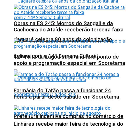
Obras na ES 245: Morros do Sangali e da
Cachoeira do Ataíde receberão terceira faixa
Jaguaré celebra 80 anos da colonização
italiana com a 14ª Semana Cultural
12ª Volta da Lagoa Juparanã terá ponto de
apoio e programação especial em Sooretama
Farmácia do Tatão passa a funcionar 24
horas a partir deste sábado em Sooretama
Prefeitura incentiva compras no comércio de
Linhares recebe maior feira de tecnologia do