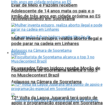
Evair de Melo e Pazolini recebem
Adolescente de 14 anos mata os pais e o
irmão de três anos em cidade próxima ao ES
reconhecimento em Sooretama
Mulher inventa estupro, realiza aborto ilegal e
pode parar na cadeia em Linhares
Esportes
Ex-vereador Edson Isidoro recebe Moção de
Fisiculturista de Sooretama alcança o top 3
no Musclecontest Brazil
Aplausos na Câmara de Sooretama
12ª Volta da Lagoa Juparanã terá ponto de
apoio e programação especial em Sooretama