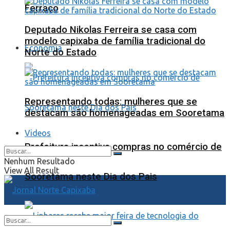
Ferraço
Deputado Nikolas Ferreira se casa com
modelo capixaba de família tradicional do
Economia
Norte do Estado
Representando todas: mulheres que se
destacam são homenageadas em Sooretama
Videos
Prefeitura incentiva compras no comércio de
Nenhum Resultado
View All Result
Sooretama neste Dia dos Pais