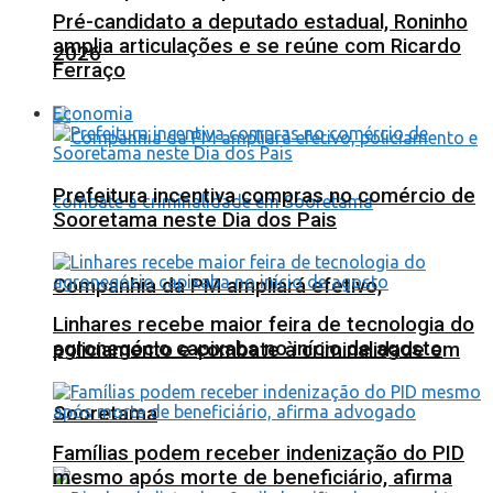
Pré-candidato a deputado estadual, Roninho
amplia articulações e se reúne com Ricardo
2026
Ferraço
Economia
Prefeitura incentiva compras no comércio de
Sooretama neste Dia dos Pais
Companhia da PM ampliará efetivo,
Linhares recebe maior feira de tecnologia do
agronegócio capixaba no início de agosto
policiamento e combate à criminalidade em
Sooretama
Famílias podem receber indenização do PID
mesmo após morte de beneficiário, afirma