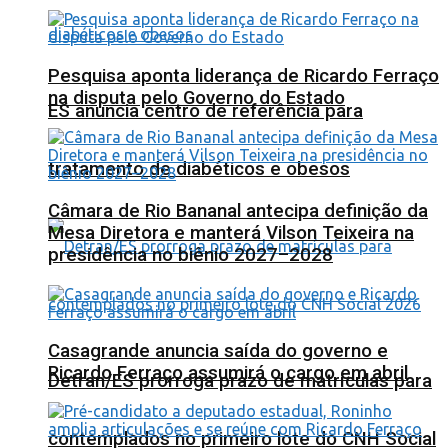
Pesquisa aponta liderança de Ricardo Ferraço
na disputa pelo Governo do Estado
ES anuncia centro de referência para
tratamento de diabéticos e obesos
Câmara de Rio Bananal antecipa definição da
Mesa Diretora e manterá Vilson Teixeira na
presidência no biênio 2027–2028
Casagrande anuncia saída do governo e
Ricardo Ferraço assumirá o cargo em abril
Detran/ES prorroga prazo de matrículas para
contemplados no primeiro lote do CNH Social