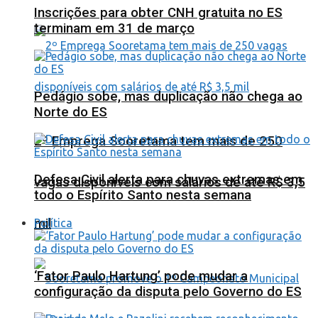
Inscrições para obter CNH gratuita no ES
terminam em 31 de março
Pedágio sobe, mas duplicação não chega ao
Norte do ES
2º Emprega Sooretama tem mais de 250
Defesa Civil alerta para chuvas extremas em
vagas disponíveis com salários de até R$ 3,5
todo o Espírito Santo nesta semana
mil
Política
‘Fator Paulo Hartung’ pode mudar a
configuração da disputa pelo Governo do ES