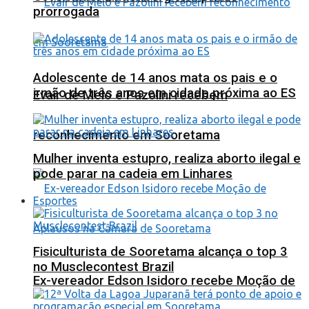
prorrogada
Adolescente de 14 anos mata os pais e o
irmão de três anos em cidade próxima ao ES
Evair de Melo e Pazolini recebem
reconhecimento em Sooretama
Mulher inventa estupro, realiza aborto ilegal e
pode parar na cadeia em Linhares
Esportes
Fisiculturista de Sooretama alcança o top 3
no Musclecontest Brazil
Ex-vereador Edson Isidoro recebe Moção de