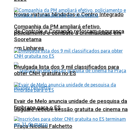
Novas viaturas blindadas e Centro Integrado
Companhia da PM ampliará efetivo,
de Controle e Comando reforçam segurança
policiamento e combate à criminalidade em
Sooretama
em Linhares
Divulgada lista dos 9 mil classificados para
obter CNH gratuita no ES
Evair de Melo anuncia unidade de pesquisa da
Embrapa para o ES
Jaguaré recebe sessão gratuita de cinema na
Praça Nicolau Falchetto