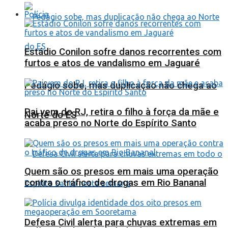
Polícia
Estádio Conilon sofre danos recorrentes com
furtos e atos de vandalismo em Jaguaré
Pedágio sobe, mas duplicação não chega ao
Pai vem do RJ, retira o filho à força da mãe e
Norte do ES
acaba preso no Norte do Espírito Santo
Quem são os presos em mais uma operação
contra o tráfico de drogas em Rio Bananal
Defesa Civil alerta para chuvas extremas em