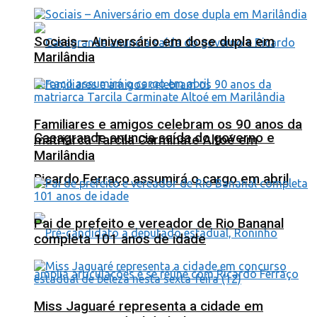
Sociais – Aniversário em dose dupla em
Marilândia
Familiares e amigos celebram os 90 anos da
Casagrande anuncia saída do governo e
matriarca Tarcila Carminate Altoé em
Marilândia
Ricardo Ferraço assumirá o cargo em abril
Pai de prefeito e vereador de Rio Bananal
completa 101 anos de idade
Miss Jaguaré representa a cidade em