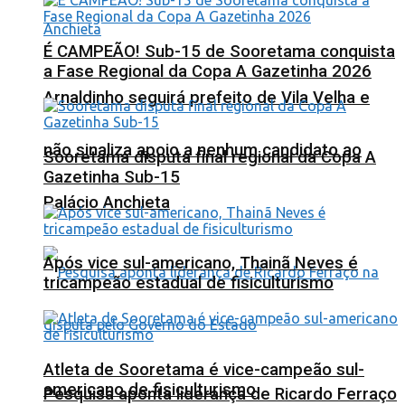
É CAMPEÃO! Sub-15 de Sooretama conquista
a Fase Regional da Copa A Gazetinha 2026
Arnaldinho seguirá prefeito de Vila Velha e
não sinaliza apoio a nenhum candidato ao
Sooretama disputa final regional da Copa A
Gazetinha Sub-15
Palácio Anchieta
Após vice sul-americano, Thainã Neves é
tricampeão estadual de fisiculturismo
Atleta de Sooretama é vice-campeão sul-
americano de fisiculturismo
Pesquisa aponta liderança de Ricardo Ferraço