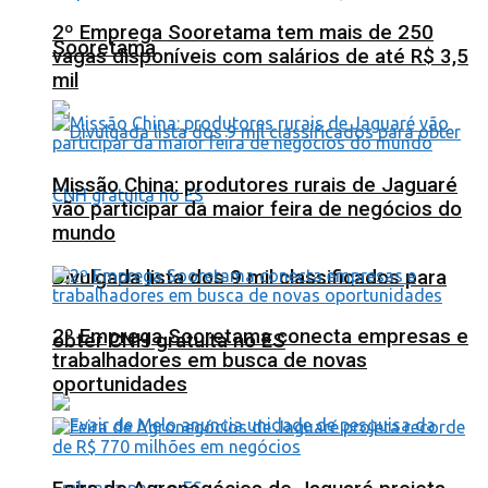
2º Emprega Sooretama tem mais de 250
Sooretama
vagas disponíveis com salários de até R$ 3,5
mil
Missão China: produtores rurais de Jaguaré
vão participar da maior feira de negócios do
mundo
Divulgada lista dos 9 mil classificados para
2º Emprega Sooretama conecta empresas e
obter CNH gratuita no ES
trabalhadores em busca de novas
oportunidades