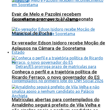
Evair de Melo e Pazolini recebem
Sooretama promove o 1º Campeonato
reconhecimento em Sooretama
Municipal de Bocha
Ex-vereador Edson Isidoro recebe Moção de
Aplausos na Câmara de Sooretama
Estado
Conheça o perfil e a trajetória política de
Ricardo Ferraço, o novo governador do ES
Matrículas abertas para contemplados do
Arnaldinho seguirá prefeito de Vila Velha e