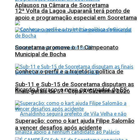
Aplausos na Câmara de Sooretama
12ª Volta da Lagoa Juparanã terá ponto de
apoio e programação especial em Sooretama
Sooretama promove o 1º Campeonato
Municipal de Bocha
Conheça o perfil e a trajetória política de
Sub-11 e Sub-15 de Sooretama disputam as
Ricardo Ferraço, o novo governador do ES
finais gerais da 51ª Copa A Gazetinha 2026
Superação: como o kart ajuda Filipe Salomão
a vencer desafios após acidente