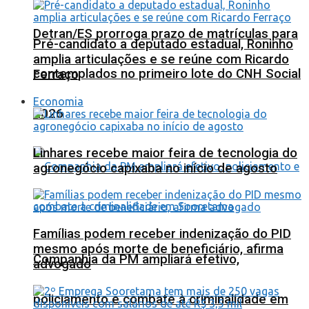
Detran/ES prorroga prazo de matrículas para
Pré-candidato a deputado estadual, Roninho
amplia articulações e se reúne com Ricardo
contemplados no primeiro lote do CNH Social
Ferraço
Economia
2026
Linhares recebe maior feira de tecnologia do
agronegócio capixaba no início de agosto
Famílias podem receber indenização do PID
mesmo após morte de beneficiário, afirma
Companhia da PM ampliará efetivo,
advogado
policiamento e combate à criminalidade em