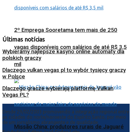
2º Emprega Sooretama tem mais de 250
Últimas notícias
vagas disponíveis com salários de até R$ 3,5
Wybieramy najlepsze kasyno online automaty dla
polskich graczy
mil
Dlaczego vulkan vegas pl to wybór tysięcy graczy
w Polsce
Dlaczego gracze wybierają platformę Vulkan
Vegas PL?
Desde 29/02/2003 promovendo a integração regional entre
as cidades do norte/noroeste do Espírito Santo, por meio
de um jornalismo abrangente e de qualidade.
Missão China: produtores rurais de Jaguaré