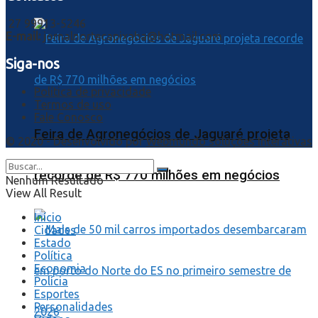
27 99913-5246
E-mail:
jornalnortecapixaba@hotmail.com
Siga-nos
Política de privacidade
Termos de uso
Fale Conosco
Feira de Agronegócios de Jaguaré projeta
© 2020 - Desenvolvido por
Webmundo soluções Interativas
recorde de R$ 770 milhões em negócios
Nenhum Resultado
View All Result
Início
Cidades
Estado
Política
Economia
Polícia
Esportes
Personalidades