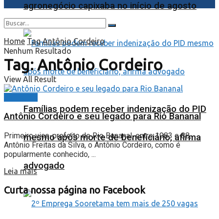
agronegócio capixaba no início de agosto
Home
Tag
Antônio Cordeiro
Nenhum Resultado
Tag:
Antônio Cordeiro
View All Result
ESPECIAL
Famílias podem receber indenização do PID
Antônio Cordeiro e seu legado para Rio Bananal
Primeiro vice-prefeito de Rio Bananal, entre 1983 e 88,
mesmo após morte de beneficiário, afirma
Antônio Freitas da Silva, o Antônio Cordeiro, como é
popularmente conhecido, ...
advogado
Leia mais
Curta nossa página no Facebook