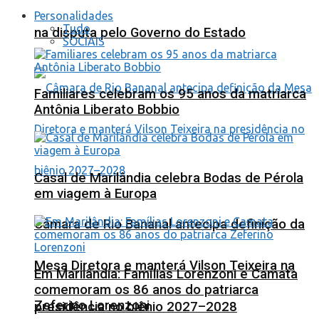
Personalidades
Tudo
na disputa pelo Governo do Estado
SOCIAIS
Familiares celebram os 95 anos da matriarca
Antônia Liberato Bobbio
Casal de Marilândia celebra Bodas de Pérola
em viagem à Europa
Câmara de Rio Bananal antecipa definição da
Mesa Diretora e manterá Vilson Teixeira na
Em Marilândia: Famílias Lorenzoni e Camata
comemoram os 86 anos do patriarca
Zeferino Lorenzoni
presidência no biênio 2027–2028