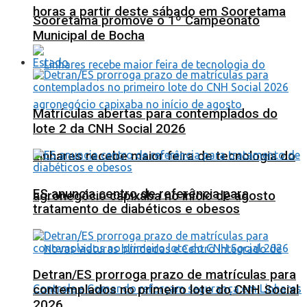
horas a partir deste sábado em Sooretama
Sooretama promove o 1º Campeonato
Municipal de Bocha
Estado
Matrículas abertas para contemplados do
lote 2 da CNH Social 2026
Linhares recebe maior feira de tecnologia do
ES anuncia centro de referência para
agronegócio capixaba no início de agosto
tratamento de diabéticos e obesos
Detran/ES prorroga prazo de matrículas para
contemplados no primeiro lote do CNH Social
2026