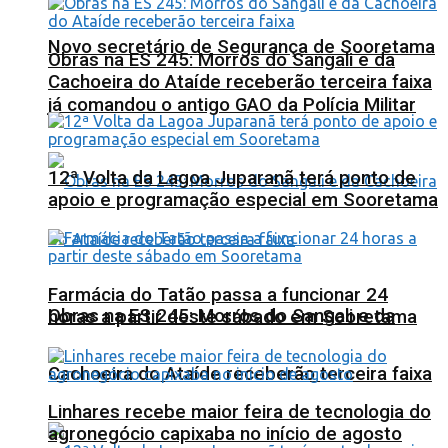
Novo secretário de Segurança de Sooretama
Obras na ES 245: Morros do Sangali e da
Cachoeira do Ataíde receberão terceira faixa
já comandou o antigo GAO da Polícia Militar
12ª Volta da Lagoa Juparanã terá ponto de
apoio e programação especial em Sooretama
Farmácia do Tatão passa a funcionar 24
Obras na ES 245: Morros do Sangali e da
horas a partir deste sábado em Sooretama
Cachoeira do Ataíde receberão terceira faixa
Linhares recebe maior feira de tecnologia do
agronegócio capixaba no início de agosto