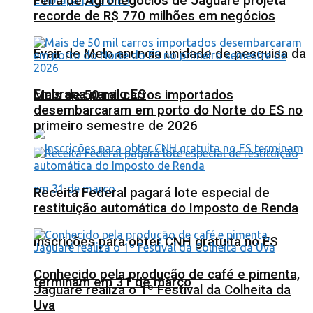
Feira de Agronegócios de Jaguaré projeta
recorde de R$ 770 milhões em negócios
Evair de Melo anuncia unidade de pesquisa da
Embrapa para o ES
Mais de 50 mil carros importados
desembarcaram em porto do Norte do ES no
primeiro semestre de 2026
Receita Federal pagará lote especial de
restituição automática do Imposto de Renda
Inscrições para obter CNH gratuita no ES
Conhecido pela produção de café e pimenta,
terminam em 31 de março
Jaguaré realiza o 1º Festival da Colheita da
Uva