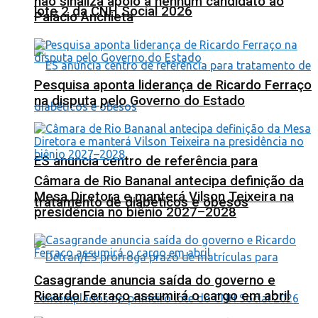
não sinaliza apoio a nenhum candidato ao
lote 2 da CNH Social 2026
Palácio Anchieta
Pesquisa aponta liderança de Ricardo Ferraço
na disputa pelo Governo do Estado
ES anuncia centro de referência para
Câmara de Rio Bananal antecipa definição da
Mesa Diretora e manterá Vilson Teixeira na
tratamento de diabéticos e obesos
presidência no biênio 2027–2028
Casagrande anuncia saída do governo e
Ricardo Ferraço assumirá o cargo em abril