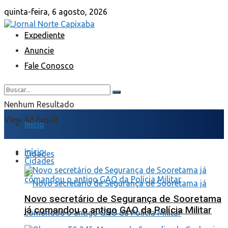
quinta-feira, 6 agosto, 2026
Expediente
Anuncie
Fale Conosco
Nenhum Resultado
View All Result
Início
Início
Cidades
Cidades
Novo secretário de Segurança de Sooretama
já comandou o antigo GAO da Polícia Militar