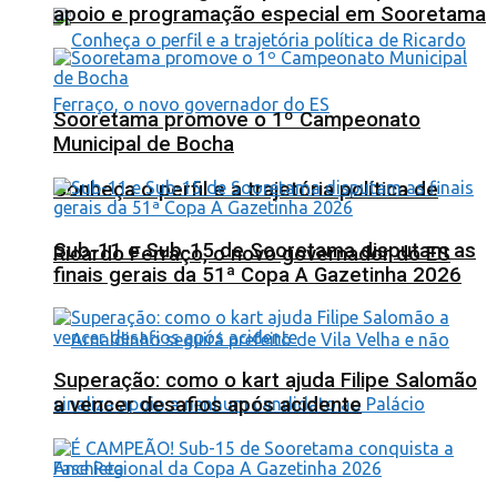
apoio e programação especial em Sooretama
Sooretama promove o 1º Campeonato
Municipal de Bocha
Conheça o perfil e a trajetória política de
Sub-11 e Sub-15 de Sooretama disputam as
Ricardo Ferraço, o novo governador do ES
finais gerais da 51ª Copa A Gazetinha 2026
Superação: como o kart ajuda Filipe Salomão
a vencer desafios após acidente