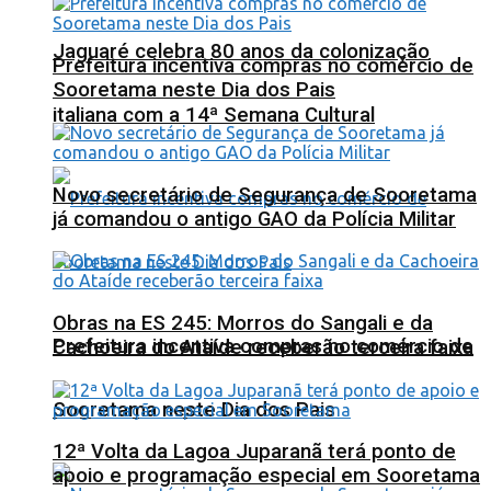
Jaguaré celebra 80 anos da colonização
Prefeitura incentiva compras no comércio de
Sooretama neste Dia dos Pais
italiana com a 14ª Semana Cultural
Novo secretário de Segurança de Sooretama
já comandou o antigo GAO da Polícia Militar
Obras na ES 245: Morros do Sangali e da
Prefeitura incentiva compras no comércio de
Cachoeira do Ataíde receberão terceira faixa
Sooretama neste Dia dos Pais
12ª Volta da Lagoa Juparanã terá ponto de
apoio e programação especial em Sooretama