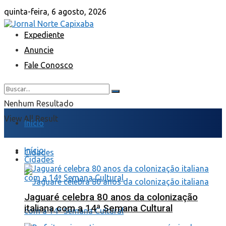
quinta-feira, 6 agosto, 2026
Expediente
Anuncie
Fale Conosco
Nenhum Resultado
View All Result
Início
Início
Cidades
Cidades
Jaguaré celebra 80 anos da colonização
italiana com a 14ª Semana Cultural