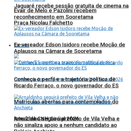
Jaguaré recebe sessão gratuita de cinema na
Evair de Melo e Pazolini recebem
reconhecimento em Sooretama
Praça Nicolau Falchetto
Ex-vereador Edson Isidoro recebe Moção de
Estado
Aplausos na Câmara de Sooretama
Conheça o perfil e a trajetória política de
Ricardo Ferraço, o novo governador do ES
Matrículas abertas para contemplados do
lote 2 da CNH Social 2026
Arnaldinho seguirá prefeito de Vila Velha e
não sinaliza apoio a nenhum candidato ao