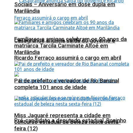
Sociais – Aniversário em dose dupla em
Marilândia
Familiares e amigos celebram os 90 anos da
Casagrande anuncia saída do governo e
matriarca Tarcila Carminate Altoé em
Marilândia
Ricardo Ferraço assumirá o cargo em abril
Pai de prefeito e vereador de Rio Bananal
completa 101 anos de idade
Miss Jaguaré representa a cidade em
Pré-candidato a deputado estadual, Roninho
concurso estadual de beleza nesta sexta-
feira (12)