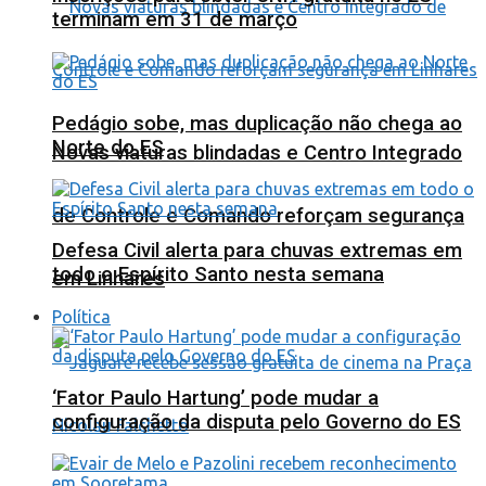
terminam em 31 de março
Pedágio sobe, mas duplicação não chega ao
Norte do ES
Novas viaturas blindadas e Centro Integrado
de Controle e Comando reforçam segurança
Defesa Civil alerta para chuvas extremas em
todo o Espírito Santo nesta semana
em Linhares
Política
‘Fator Paulo Hartung’ pode mudar a
configuração da disputa pelo Governo do ES