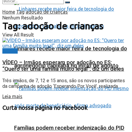
Home
Tag
adoção de crianças
Nenhum Resultado
Tag:
adoção de crianças
View All Result
Linhares recebe maior feira de tecnologia do
Estado
VÍDEO – Irmãos esperam por adoção no ES:
agronegócio capixaba no início de agosto
“Quero ter uma família muito legal”, diz um deles
Três irmãos, de 7, 12 e 15 anos, são os novos participantes
da campanha de adoção ‘Esperando Por Você’, realizada ...
Leia mais
Curta nossa página no Facebook
Famílias podem receber indenização do PID