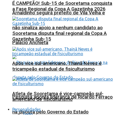
É CAMPEÃO! Sub-15 de Sooretama conquista
a Fase Regional da Copa A Gazetinha 2026
Arnaldinho seguirá prefeito de Vila Velha e
não sinaliza apoio a nenhum candidato ao
Sooretama disputa final regional da Copa A
Gazetinha Sub-15
Palácio Anchieta
Após vice sul-americano, Thainã Neves é
tricampeão estadual de fisiculturismo
Atleta de Sooretama é vice-campeão sul-
Pesquisa aponta liderança de Ricardo Ferraço
americano de fisiculturismo
Personalidades
na disputa pelo Governo do Estado
Tudo