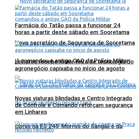
Farmácia do Tatão passa a funcionar 24
horas a partir deste sábado em Sooretama
Novo secretário de Segurança de Sooretama
já comandou o antigo GAO da Polícia Militar
Linhares recebe maior feira de tecnologia do
agronegócio capixaba no início de agosto
Novas viaturas blindadas e Centro Integrado
de Controle e Comando reforçam segurança
em Linhares
Obras na ES 245: Morros do Sangali e da