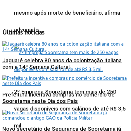
mesmo após morte de beneficiário, afirma
advogado
Últimas notícias
Jaguaré celebra 80 anos da colonização italiana
com a 14ª Semana Cultural
2º Emprega Sooretama tem mais de 250
Prefeitura incentiva compras no comércio de
Sooretama neste Dia dos Pais
vagas disponíveis com salários de até R$ 3,5
mil
Novo secretário de Segurança de Sooretama já