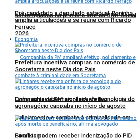
Pré-candidato a deputado estadual, Roninho
contemplados no primeiro lote do CNH Social
amplia articulações e se reúne com Ricardo
Ferraço
2026
Economia
Prefeitura incentiva compras no comércio de
Sooretama neste Dia dos Pais
Linhares recebe maior feira de tecnologia do
Companhia da PM ampliará efetivo,
agronegócio capixaba no início de agosto
policiamento e combate à criminalidade em
Sooretama
Famílias podem receber indenização do PID