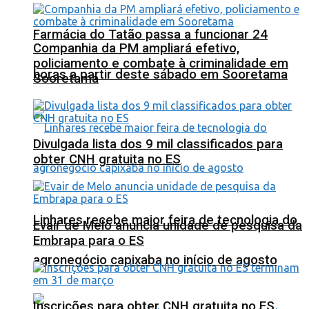
Farmácia do Tatão passa a funcionar 24
Companhia da PM ampliará efetivo,
policiamento e combate à criminalidade em
horas a partir deste sábado em Sooretama
Sooretama
Divulgada lista dos 9 mil classificados para
obter CNH gratuita no ES
Linhares recebe maior feira de tecnologia do
Evair de Melo anuncia unidade de pesquisa da
Embrapa para o ES
agronegócio capixaba no início de agosto
Inscrições para obter CNH gratuita no ES