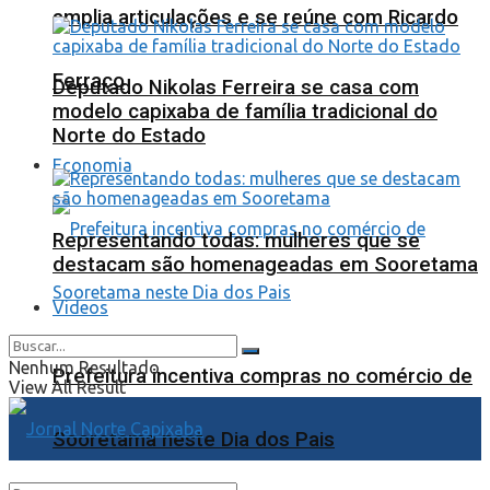
amplia articulações e se reúne com Ricardo
Ferraço
Deputado Nikolas Ferreira se casa com
modelo capixaba de família tradicional do
Norte do Estado
Economia
Representando todas: mulheres que se
destacam são homenageadas em Sooretama
Videos
Nenhum Resultado
Prefeitura incentiva compras no comércio de
View All Result
Sooretama neste Dia dos Pais