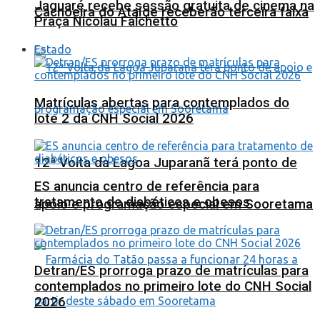
Jaguaré recebe sessão gratuita de cinema na
Cachoeira do Ataíde receberão terceira faixa
Praça Nicolau Falchetto
Estado
Matrículas abertas para contemplados do
lote 2 da CNH Social 2026
12ª Volta da Lagoa Juparanã terá ponto de
ES anuncia centro de referência para
tratamento de diabéticos e obesos
apoio e programação especial em Sooretama
Detran/ES prorroga prazo de matrículas para
contemplados no primeiro lote do CNH Social
2026