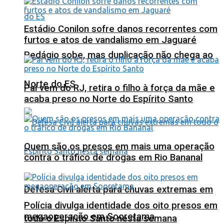
Estádio Conilon sofre danos recorrentes com
furtos e atos de vandalismo em Jaguaré
Pedágio sobe, mas duplicação não chega ao
Norte do ES
Pai vem do RJ, retira o filho à força da mãe e
acaba preso no Norte do Espírito Santo
Quem são os presos em mais uma operação
contra o tráfico de drogas em Rio Bananal
Defesa Civil alerta para chuvas extremas em
Polícia divulga identidade dos oito presos em
megaoperação em Sooretama
todo o Espírito Santo nesta semana