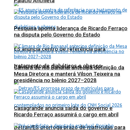
Palácio Anchieta
Pesquisa aponta liderança de Ricardo Ferraço
na disputa pelo Governo do Estado
ES anuncia centro de referência para
tratamento de diabéticos e obesos
Câmara de Rio Bananal antecipa definição da
Mesa Diretora e manterá Vilson Teixeira na
presidência no biênio 2027–2028
Casagrande anuncia saída do governo e
Ricardo Ferraço assumirá o cargo em abril
Detran/ES prorroga prazo de matrículas para