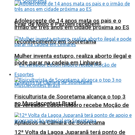
Adolescente de 14 anos mata os pais e o
Evair de Melo e Pazolini recebem
irmão de três anos em cidade próxima ao ES
reconhecimento em Sooretama
Mulher inventa estupro, realiza aborto ilegal e
pode parar na cadeia em Linhares
Esportes
Fisiculturista de Sooretama alcança o top 3
no Musclecontest Brazil
Ex-vereador Edson Isidoro recebe Moção de
Aplausos na Câmara de Sooretama
12ª Volta da Lagoa Juparanã terá ponto de