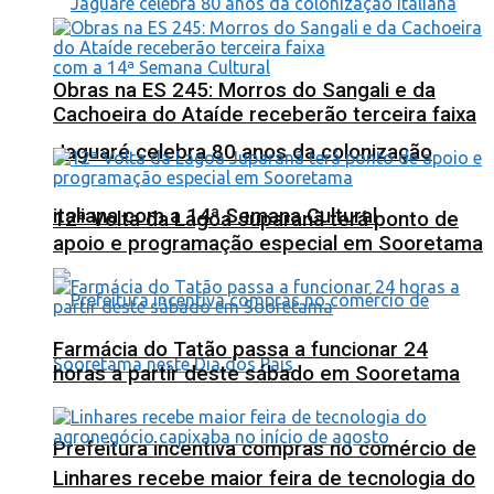
Obras na ES 245: Morros do Sangali e da
Cachoeira do Ataíde receberão terceira faixa
Jaguaré celebra 80 anos da colonização
italiana com a 14ª Semana Cultural
12ª Volta da Lagoa Juparanã terá ponto de
apoio e programação especial em Sooretama
Farmácia do Tatão passa a funcionar 24
horas a partir deste sábado em Sooretama
Prefeitura incentiva compras no comércio de
Linhares recebe maior feira de tecnologia do