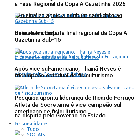
a Fase Regional da Copa A Gazetinha 2026
não sinaliza apoio a nenhum candidato ao
Sooretama disputa final regional da Copa A
Palácio Anchieta
Gazetinha Sub-15
Após vice sul-americano, Thainã Neves é
tricampeão estadual de fisiculturismo
Pesquisa aponta liderança de Ricardo Ferraço
Atleta de Sooretama é vice-campeão sul-
americano de fisiculturismo
na disputa pelo Governo do Estado
Personalidades
Tudo
SOCIAIS