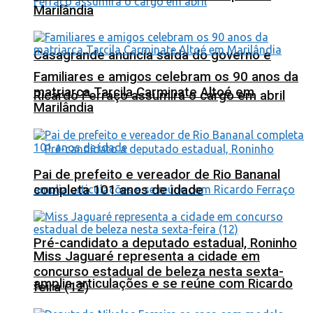
Marilândia
Casagrande anuncia saída do governo e
Familiares e amigos celebram os 90 anos da
matriarca Tarcila Carminate Altoé em
Ricardo Ferraço assumirá o cargo em abril
Marilândia
Pai de prefeito e vereador de Rio Bananal
completa 101 anos de idade
Pré-candidato a deputado estadual, Roninho
Miss Jaguaré representa a cidade em
concurso estadual de beleza nesta sexta-
amplia articulações e se reúne com Ricardo
feira (12)