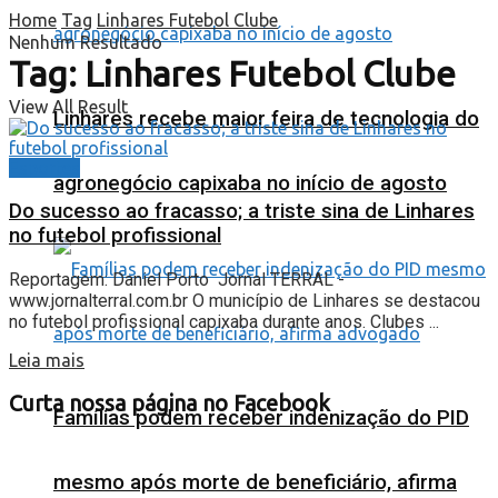
Home
Tag
Linhares Futebol Clube
Nenhum Resultado
Tag:
Linhares Futebol Clube
View All Result
Linhares recebe maior feira de tecnologia do
Esportes
agronegócio capixaba no início de agosto
Do sucesso ao fracasso; a triste sina de Linhares
no futebol profissional
Reportagem: Daniel Porto Jornal TERRAL -
www.jornalterral.com.br O município de Linhares se destacou
no futebol profissional capixaba durante anos. Clubes ...
Leia mais
Curta nossa página no Facebook
Famílias podem receber indenização do PID
mesmo após morte de beneficiário, afirma