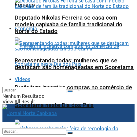
Ferraço
Deputado Nikolas Ferreira se casa com
modelo capixaba de família tradicional do
Economia
Norte do Estado
Representando todas: mulheres que se
destacam são homenageadas em Sooretama
Videos
Prefeitura incentiva compras no comércio de
Nenhum Resultado
View All Result
Sooretama neste Dia dos Pais