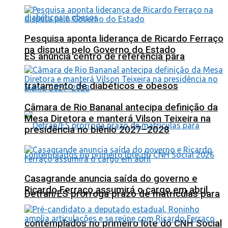
Pesquisa aponta liderança de Ricardo Ferraço
na disputa pelo Governo do Estado
ES anuncia centro de referência para
tratamento de diabéticos e obesos
Câmara de Rio Bananal antecipa definição da
Mesa Diretora e manterá Vilson Teixeira na
presidência no biênio 2027–2028
Casagrande anuncia saída do governo e
Ricardo Ferraço assumirá o cargo em abril
Detran/ES prorroga prazo de matrículas para
contemplados no primeiro lote do CNH Social