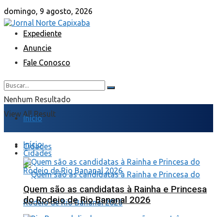
domingo, 9 agosto, 2026
Expediente
Anuncie
Fale Conosco
Nenhum Resultado
View All Result
Início
Início
Cidades
Cidades
Quem são as candidatas à Rainha e Princesa
do Rodeio de Rio Bananal 2026