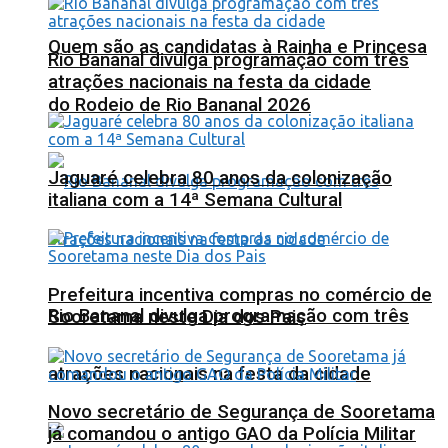
Quem são as candidatas à Rainha e Princesa
Rio Bananal divulga programação com três
atrações nacionais na festa da cidade
do Rodeio de Rio Bananal 2026
Jaguaré celebra 80 anos da colonização
italiana com a 14ª Semana Cultural
Prefeitura incentiva compras no comércio de
Rio Bananal divulga programação com três
Sooretama neste Dia dos Pais
atrações nacionais na festa da cidade
Novo secretário de Segurança de Sooretama
já comandou o antigo GAO da Polícia Militar