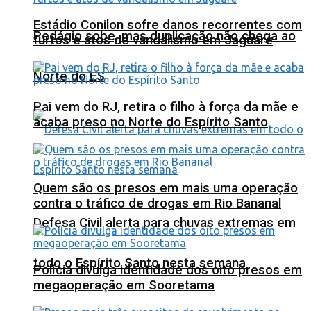
Estádio Conilon sofre danos recorrentes com
Pedágio sobe, mas duplicação não chega ao
furtos e atos de vandalismo em Jaguaré
Norte do ES
Pai vem do RJ, retira o filho à força da mãe e
acaba preso no Norte do Espírito Santo
Quem são os presos em mais uma operação
contra o tráfico de drogas em Rio Bananal
Defesa Civil alerta para chuvas extremas em
todo o Espírito Santo nesta semana
Polícia divulga identidade dos oito presos em
megaoperação em Sooretama