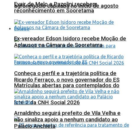
Evair de Melo e Pazolini recebem
agronegócio capixaba no início de agosto
reconhecimento em Sooretama
Estado
Ex-vereador Edson Isidoro recebe Moção de
Aplausos na Câmara de Sooretama
Conheça o perfil e a trajetória política de
Ricardo Ferraço, o novo governador do ES
Matrículas abertas para contemplados do
lote 2 da CNH Social 2026
Arnaldinho seguirá prefeito de Vila Velha e
não sinaliza apoio a nenhum candidato ao
Palácio Anchieta