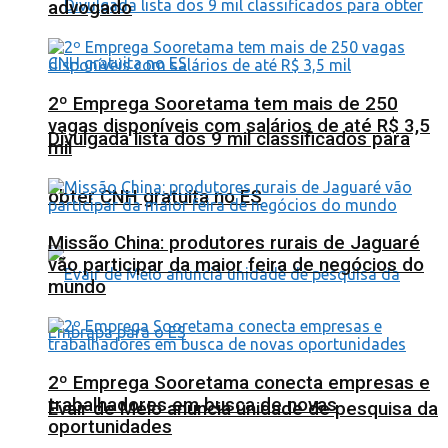
advogado
2º Emprega Sooretama tem mais de 250
vagas disponíveis com salários de até R$ 3,5
Divulgada lista dos 9 mil classificados para
mil
obter CNH gratuita no ES
Missão China: produtores rurais de Jaguaré
vão participar da maior feira de negócios do
mundo
2º Emprega Sooretama conecta empresas e
trabalhadores em busca de novas
Evair de Melo anuncia unidade de pesquisa da
oportunidades