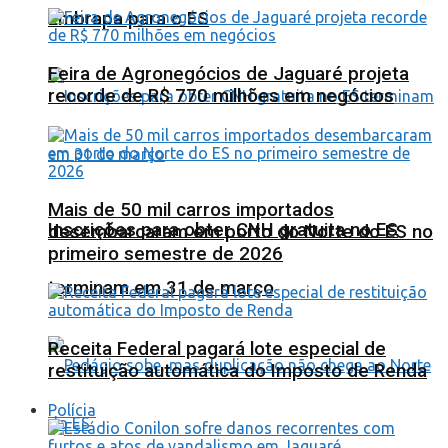
Embrapa para o ES
Feira de Agronegócios de Jaguaré projeta
recorde de R$ 770 milhões em negócios
Mais de 50 mil carros importados
Inscrições para obter CNH gratuita no ES
desembarcaram em porto do Norte do ES no
primeiro semestre de 2026
terminam em 31 de março
Receita Federal pagará lote especial de
restituição automática do Imposto de Renda
Polícia