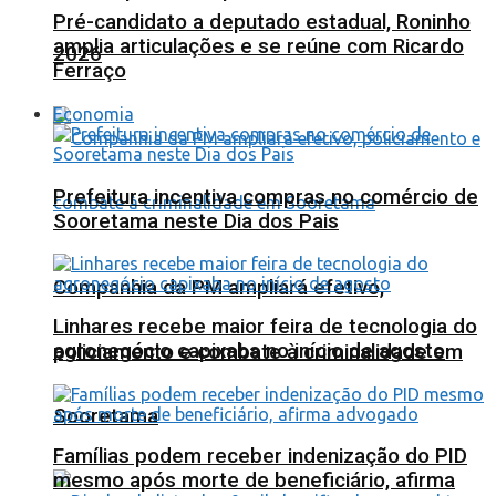
Pré-candidato a deputado estadual, Roninho
amplia articulações e se reúne com Ricardo
2026
Ferraço
Economia
Prefeitura incentiva compras no comércio de
Sooretama neste Dia dos Pais
Companhia da PM ampliará efetivo,
Linhares recebe maior feira de tecnologia do
agronegócio capixaba no início de agosto
policiamento e combate à criminalidade em
Sooretama
Famílias podem receber indenização do PID
mesmo após morte de beneficiário, afirma