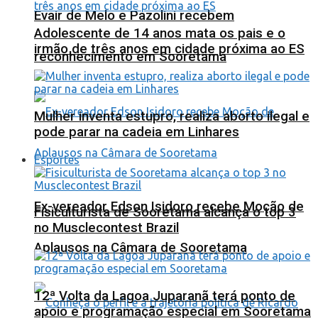
Evair de Melo e Pazolini recebem
Adolescente de 14 anos mata os pais e o
irmão de três anos em cidade próxima ao ES
reconhecimento em Sooretama
Mulher inventa estupro, realiza aborto ilegal e
pode parar na cadeia em Linhares
Esportes
Ex-vereador Edson Isidoro recebe Moção de
Fisiculturista de Sooretama alcança o top 3
no Musclecontest Brazil
Aplausos na Câmara de Sooretama
12ª Volta da Lagoa Juparanã terá ponto de
apoio e programação especial em Sooretama