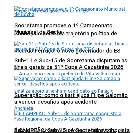
Sooretama promove o 1º Campeonato
Municipal de Bocha
Conheça o perfil e a trajetória política de
Ricardo Ferraço, o novo governador do ES
Sub-11 e Sub-15 de Sooretama disputam as
finais gerais da 51ª Copa A Gazetinha 2026
Superação: como o kart ajuda Filipe Salomão
a vencer desafios após acidente
É CAMPEÃO! Sub-15 de Sooretama conquista
Arnaldinho seguirá prefeito de Vila Velha e