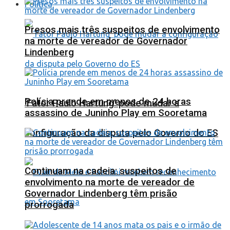
Política
Presos mais três suspeitos de envolvimento
na morte de vereador de Governador
Lindenberg
Polícia prende em menos de 24 horas
‘Fator Paulo Hartung’ pode mudar a
assassino de Juninho Play em Sooretama
configuração da disputa pelo Governo do ES
Continuam na cadeia: suspeitos de
envolvimento na morte de vereador de
Governador Lindenberg têm prisão
prorrogada