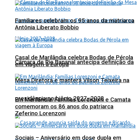
Familiares celebram os 95 anos da matriarca
Antônia Liberato Bobbio
Casal de Marilândia celebra Bodas de Pérola
Câmara de Rio Bananal antecipa definição da
em viagem à Europa
Mesa Diretora e manterá Vilson Teixeira na
presidência no biênio 2027–2028
Em Marilândia: Famílias Lorenzoni e Camata
comemoram os 86 anos do patriarca
Zeferino Lorenzoni
Sociais – Aniversário em dose dupla em