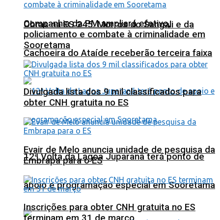
Companhia da PM ampliará efetivo,
Obras na ES 245: Morros do Sangali e da
policiamento e combate à criminalidade em
Sooretama
Cachoeira do Ataíde receberão terceira faixa
Divulgada lista dos 9 mil classificados para
obter CNH gratuita no ES
Evair de Melo anuncia unidade de pesquisa da
12ª Volta da Lagoa Juparanã terá ponto de
Embrapa para o ES
apoio e programação especial em Sooretama
Inscrições para obter CNH gratuita no ES
terminam em 31 de março