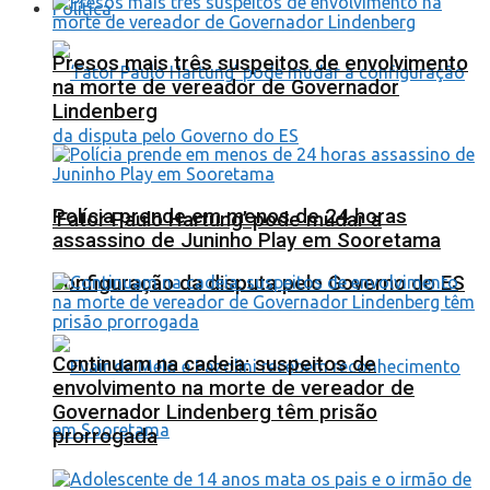
Política
Presos mais três suspeitos de envolvimento
na morte de vereador de Governador
Lindenberg
Polícia prende em menos de 24 horas
‘Fator Paulo Hartung’ pode mudar a
assassino de Juninho Play em Sooretama
configuração da disputa pelo Governo do ES
Continuam na cadeia: suspeitos de
envolvimento na morte de vereador de
Governador Lindenberg têm prisão
prorrogada