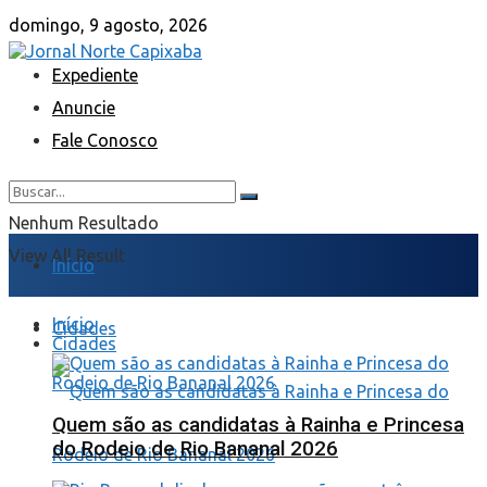
domingo, 9 agosto, 2026
Expediente
Anuncie
Fale Conosco
Nenhum Resultado
View All Result
Início
Início
Cidades
Cidades
Quem são as candidatas à Rainha e Princesa
do Rodeio de Rio Bananal 2026