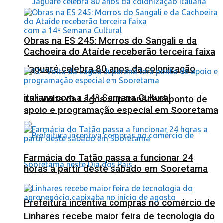
Obras na ES 245: Morros do Sangali e da
Cachoeira do Ataíde receberão terceira faixa
Jaguaré celebra 80 anos da colonização
italiana com a 14ª Semana Cultural
12ª Volta da Lagoa Juparanã terá ponto de
apoio e programação especial em Sooretama
Farmácia do Tatão passa a funcionar 24
horas a partir deste sábado em Sooretama
Prefeitura incentiva compras no comércio de
Linhares recebe maior feira de tecnologia do