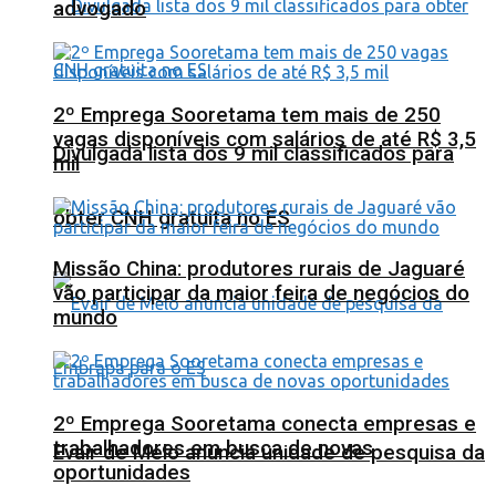
advogado
2º Emprega Sooretama tem mais de 250
vagas disponíveis com salários de até R$ 3,5
Divulgada lista dos 9 mil classificados para
mil
obter CNH gratuita no ES
Missão China: produtores rurais de Jaguaré
vão participar da maior feira de negócios do
mundo
2º Emprega Sooretama conecta empresas e
trabalhadores em busca de novas
Evair de Melo anuncia unidade de pesquisa da
oportunidades