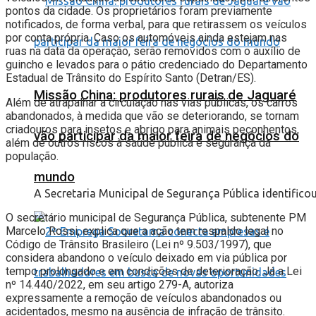
pontos da cidade. Os proprietários foram previamente
notificados, de forma verbal, para que retirassem os veículos
por conta própria. Caso os automóveis ainda estejam nas
ruas na data da operação, serão removidos com o auxílio de
guincho e levados para o pátio credenciado do Departamento
Estadual de Trânsito do Espírito Santo (Detran/ES).
Missão China: produtores rurais de Jaguaré
Além de atrapalhar a circulação nas vias públicas, os carros
abandonados, à medida que vão se deteriorando, se tornam
criadouros para insetos e abrigo para animais peçonhentos,
vão participar da maior feira de negócios do
além de outros riscos à saúde pública e segurança da
população.
mundo
A Secretaria Municipal de Segurança Pública identifi
O secretário municipal de Segurança Pública, subtenente PM
Marcelo Rossi, explica que a ação tem respaldo legal no
Código de Trânsito Brasileiro (Lei nº 9.503/1997), que
considera abandono o veículo deixado em via pública por
tempo prolongado e em condições de deterioração. Já a Lei
nº 14.440/2022, em seu artigo 279-A, autoriza
expressamente a remoção de veículos abandonados ou
acidentados, mesmo na ausência de infração de trânsito.