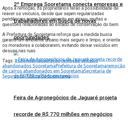
2º Emprega Sooretama conecta empresas e
Após a remoção, os proprietários terão a possibilidade de
reaver os veículos, desde que sejam regularizadas
pendências como licenciamento em atraso, multas e
trabalhadores em busca de novas
questões relacionadas ao estado de conservação do bem.
A Prefeitura de Sooretama reforça que a medida busca
oportunidades
garantir um ambiente urbano mais seguro e limpo, e orienta
os moradores a colaborarem, evitando deixar veículos em
desuso nas ruas.
Tags:
#sooretama
operação remoção veículos
abandonados Sooretama
Prefeitura de Sooretama
remoção
de carros abandonados em Sooretama
Secretaria de
Segurança Pública de Sooretama
Feira de Agronegócios de Jaguaré projeta
recorde de R$ 770 milhões em negócios