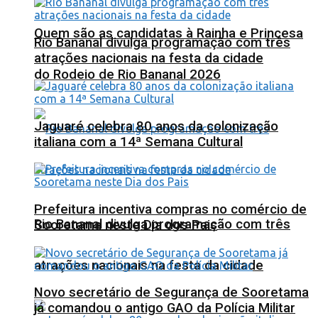
Quem são as candidatas à Rainha e Princesa
Rio Bananal divulga programação com três
atrações nacionais na festa da cidade
do Rodeio de Rio Bananal 2026
Jaguaré celebra 80 anos da colonização
italiana com a 14ª Semana Cultural
Prefeitura incentiva compras no comércio de
Rio Bananal divulga programação com três
Sooretama neste Dia dos Pais
atrações nacionais na festa da cidade
Novo secretário de Segurança de Sooretama
já comandou o antigo GAO da Polícia Militar