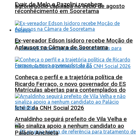
Evair de Melo e Pazolini recebem
agronegócio capixaba no início de agosto
reconhecimento em Sooretama
Estado
Ex-vereador Edson Isidoro recebe Moção de
Aplausos na Câmara de Sooretama
Conheça o perfil e a trajetória política de
Ricardo Ferraço, o novo governador do ES
Matrículas abertas para contemplados do
lote 2 da CNH Social 2026
Arnaldinho seguirá prefeito de Vila Velha e
não sinaliza apoio a nenhum candidato ao
Palácio Anchieta