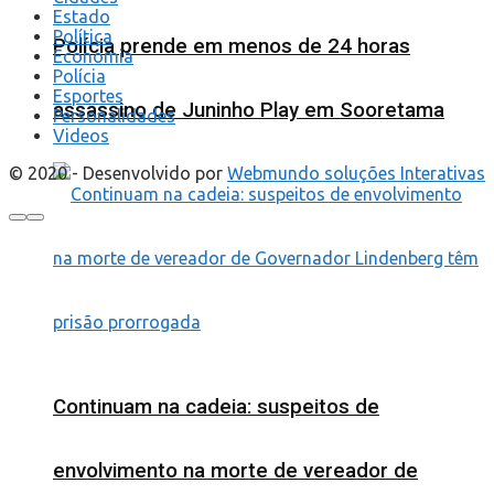
Estado
Política
Polícia prende em menos de 24 horas
Economia
Polícia
Esportes
assassino de Juninho Play em Sooretama
Personalidades
Videos
© 2020 - Desenvolvido por
Webmundo soluções Interativas
Continuam na cadeia: suspeitos de
envolvimento na morte de vereador de