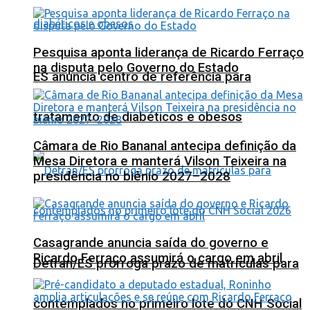
Pesquisa aponta liderança de Ricardo Ferraço
na disputa pelo Governo do Estado
ES anuncia centro de referência para
tratamento de diabéticos e obesos
Câmara de Rio Bananal antecipa definição da
Mesa Diretora e manterá Vilson Teixeira na
presidência no biênio 2027–2028
Casagrande anuncia saída do governo e
Ricardo Ferraço assumirá o cargo em abril
Detran/ES prorroga prazo de matrículas para
contemplados no primeiro lote do CNH Social