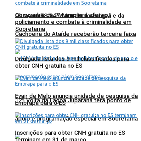
Companhia da PM ampliará efetivo,
Obras na ES 245: Morros do Sangali e da
policiamento e combate à criminalidade em
Sooretama
Cachoeira do Ataíde receberão terceira faixa
Divulgada lista dos 9 mil classificados para
obter CNH gratuita no ES
Evair de Melo anuncia unidade de pesquisa da
12ª Volta da Lagoa Juparanã terá ponto de
Embrapa para o ES
apoio e programação especial em Sooretama
Inscrições para obter CNH gratuita no ES
terminam em 31 de março