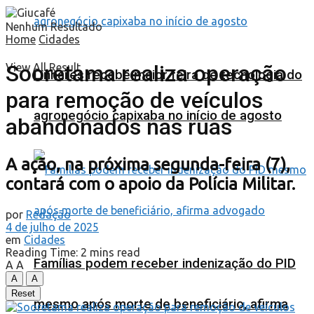
Nenhum Resultado
Home
Cidades
Sooretama realiza operação
View All Result
Linhares recebe maior feira de tecnologia do
para remoção de veículos
agronegócio capixaba no início de agosto
abandonados nas ruas
A ação, na próxima segunda-feira (7),
contará com o apoio da Polícia Militar.
por
Redação
4 de julho de 2025
em
Cidades
Reading Time: 2 mins read
Famílias podem receber indenização do PID
A
A
A
A
Reset
mesmo após morte de beneficiário, afirma