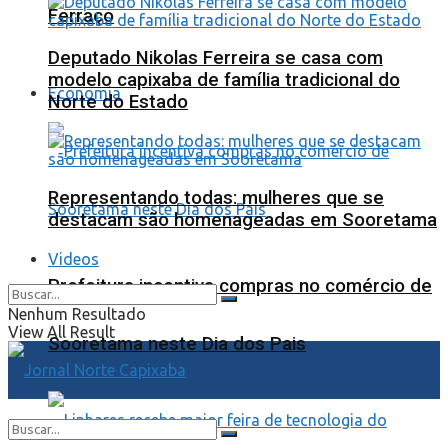
Ferraço
Deputado Nikolas Ferreira se casa com
modelo capixaba de família tradicional do
Economia
Norte do Estado
Representando todas: mulheres que se
destacam são homenageadas em Sooretama
Videos
Prefeitura incentiva compras no comércio de
Nenhum Resultado
View All Result
Sooretama neste Dia dos Pais