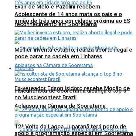
Evair de Melo e Pazolini recebem
Adolescente de 14 anos mata os pais e o
irmão de três anos em cidade próxima ao ES
reconhecimento em Sooretama
Mulher inventa estupro, realiza aborto ilegal e
pode parar na cadeia em Linhares
Esportes
Ex-vereador Edson Isidoro recebe Moção de
Fisiculturista de Sooretama alcança o top 3
no Musclecontest Brazil
Aplausos na Câmara de Sooretama
12ª Volta da Lagoa Juparanã terá ponto de
apoio e programação especial em Sooretama