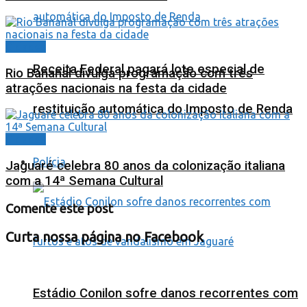
Cidades
Receita Federal pagará lote especial de
Rio Bananal divulga programação com três
atrações nacionais na festa da cidade
restituição automática do Imposto de Renda
Cidades
Polícia
Jaguaré celebra 80 anos da colonização italiana
com a 14ª Semana Cultural
Comente este post
Curta nossa página no Facebook
Estádio Conilon sofre danos recorrentes com