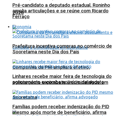
Pré-candidato a deputado estadual, Roninho
amplia articulações e se reúne com Ricardo
2026
Ferraço
Economia
Prefeitura incentiva compras no comércio de
Sooretama neste Dia dos Pais
Companhia da PM ampliará efetivo,
Linhares recebe maior feira de tecnologia do
agronegócio capixaba no início de agosto
policiamento e combate à criminalidade em
Sooretama
Famílias podem receber indenização do PID
mesmo após morte de beneficiário, afirma