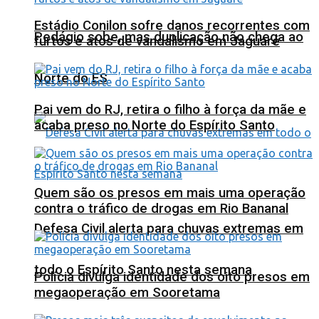
Estádio Conilon sofre danos recorrentes com
Pedágio sobe, mas duplicação não chega ao
furtos e atos de vandalismo em Jaguaré
Norte do ES
Pai vem do RJ, retira o filho à força da mãe e
acaba preso no Norte do Espírito Santo
Quem são os presos em mais uma operação
contra o tráfico de drogas em Rio Bananal
Defesa Civil alerta para chuvas extremas em
todo o Espírito Santo nesta semana
Polícia divulga identidade dos oito presos em
megaoperação em Sooretama