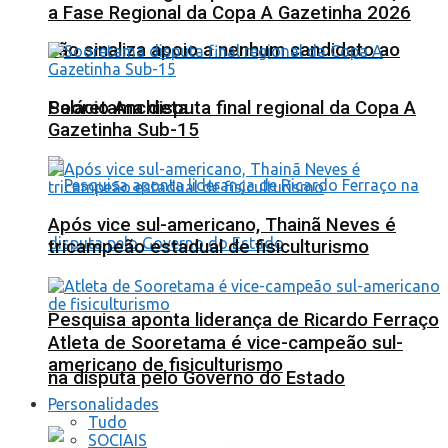
a Fase Regional da Copa A Gazetinha 2026
não sinaliza apoio a nenhum candidato ao
Sooretama disputa final regional da Copa A
Palácio Anchieta
Gazetinha Sub-15
Após vice sul-americano, Thainã Neves é
tricampeão estadual de fisiculturismo
Pesquisa aponta liderança de Ricardo Ferraço
Atleta de Sooretama é vice-campeão sul-
americano de fisiculturismo
na disputa pelo Governo do Estado
Personalidades
Tudo
SOCIAIS