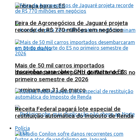
Embrapa para o ES
Feira de Agronegócios de Jaguaré projeta
recorde de R$ 770 milhões em negócios
Mais de 50 mil carros importados
Inscrições para obter CNH gratuita no ES
desembarcaram em porto do Norte do ES no
primeiro semestre de 2026
terminam em 31 de março
Receita Federal pagará lote especial de
restituição automática do Imposto de Renda
Polícia