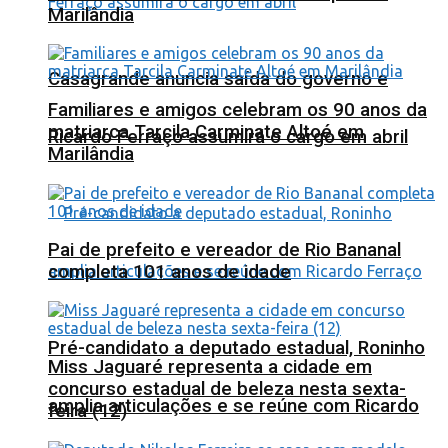
Marilândia
Casagrande anuncia saída do governo e
Familiares e amigos celebram os 90 anos da
matriarca Tarcila Carminate Altoé em
Ricardo Ferraço assumirá o cargo em abril
Marilândia
Pai de prefeito e vereador de Rio Bananal
completa 101 anos de idade
Pré-candidato a deputado estadual, Roninho
Miss Jaguaré representa a cidade em
concurso estadual de beleza nesta sexta-
amplia articulações e se reúne com Ricardo
feira (12)