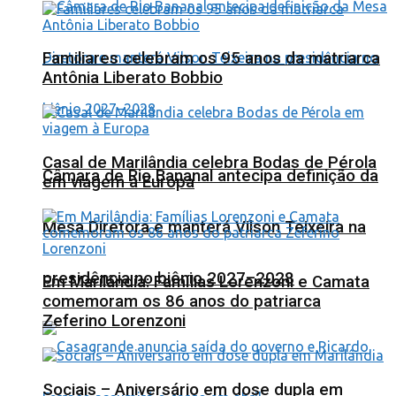
Familiares celebram os 95 anos da matriarca
Antônia Liberato Bobbio
Casal de Marilândia celebra Bodas de Pérola
Câmara de Rio Bananal antecipa definição da
em viagem à Europa
Mesa Diretora e manterá Vilson Teixeira na
presidência no biênio 2027–2028
Em Marilândia: Famílias Lorenzoni e Camata
comemoram os 86 anos do patriarca
Zeferino Lorenzoni
Sociais – Aniversário em dose dupla em