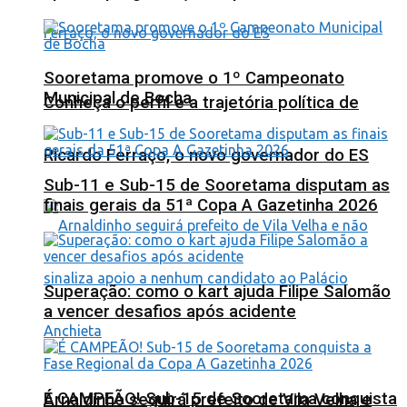
Sooretama promove o 1º Campeonato
Municipal de Bocha
Conheça o perfil e a trajetória política de
Ricardo Ferraço, o novo governador do ES
Sub-11 e Sub-15 de Sooretama disputam as
finais gerais da 51ª Copa A Gazetinha 2026
Superação: como o kart ajuda Filipe Salomão
a vencer desafios após acidente
É CAMPEÃO! Sub-15 de Sooretama conquista
Arnaldinho seguirá prefeito de Vila Velha e