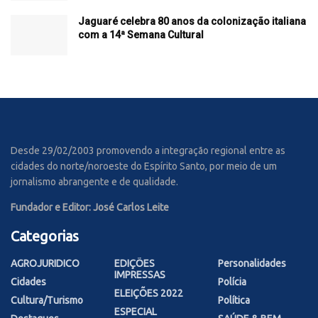
Jaguaré celebra 80 anos da colonização italiana
com a 14ª Semana Cultural
Desde 29/02/2003 promovendo a integração regional entre as
cidades do norte/noroeste do Espírito Santo, por meio de um
jornalismo abrangente e de qualidade.
Fundador e Editor: José Carlos Leite
Categorias
AGROJURIDICO
EDIÇÕES
Personalidades
IMPRESSAS
Cidades
Polícia
ELEIÇÕES 2022
Cultura/Turismo
Política
ESPECIAL