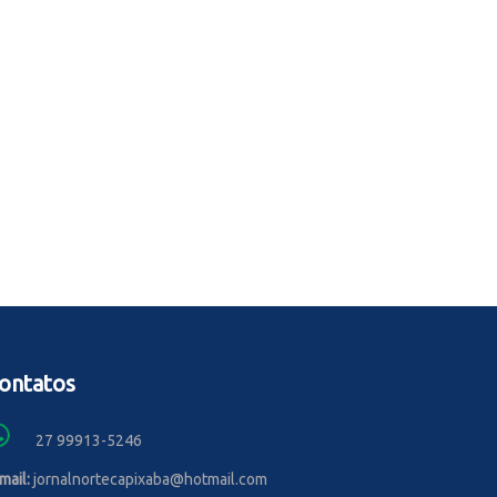
ontatos
27 99913-5246
mail:
jornalnortecapixaba@hotmail.com